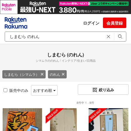
ログイン
会員登録
しまむら (のれん)
シマムラののれん / インテリア/住まい/日用品
しまむら（シマムラ）
のれん
絞り込み
販売中のみ
おすすめ順
8件中 1 - 8件