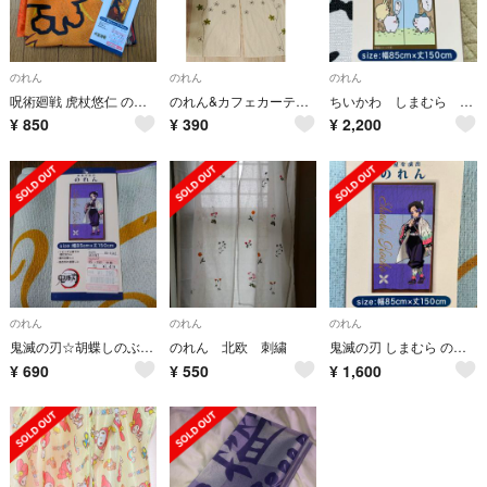
のれん
のれん
のれん
呪術廻戦 虎杖悠仁 のれん 暖簾 しまむら
のれん&カフェカーテン ２点セット
ちいかわ しまむら 暖簾 のれん カフェカーテン
¥
850
¥
390
¥
2,200
のれん
のれん
のれん
鬼滅の刃☆胡蝶しのぶ のれん
のれん 北欧 刺繍
鬼滅の刃 しまむら のれん 胡蝶しのぶ
¥
690
¥
550
¥
1,600