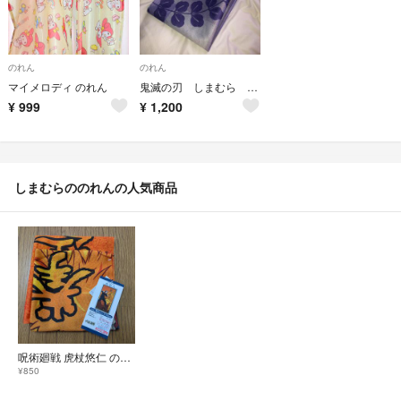
のれん
のれん
マイメロディ のれん
鬼滅の刃 しまむら のれん
¥
999
¥
1,200
しまむらののれんの人気商品
呪術廻戦 虎杖悠仁 のれん 暖簾 しまむら
¥850