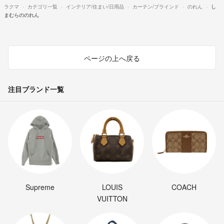
ラクマ
カテゴリ一覧
インテリア/住まい/日用品
カーテン/ブラインド
のれん
し
まむらののれん
ページの上へ戻る
注目ブランド一覧
Supreme
LOUIS
COACH
VUITTON