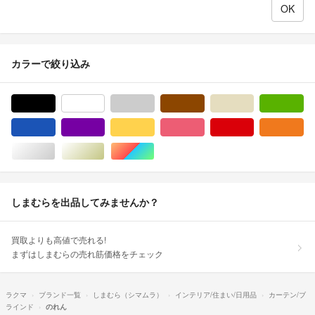
カラーで絞り込み
ブラック/黒色系
ホワイト/白色系
グレー/灰色系
ブラウン/茶色系
ベージュ系
グ
ブルー・ネイビー/青色系
パープル/紫色系
イエロー/黄色系
ピンク/桃色系
レッド/赤色系
オ
シルバー/銀色系
ゴールド/金色系
マルチカラー
しまむらを出品してみませんか？
買取よりも高値で売れる!
まずはしまむらの売れ筋価格をチェック
ラクマ
ブランド一覧
しまむら（シマムラ）
インテリア/住まい/日用品
カーテン/ブ
ラインド
のれん