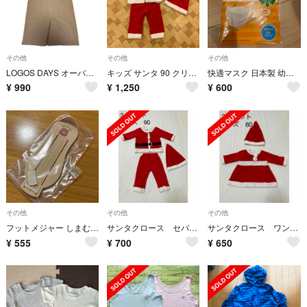
その他
その他
その他
LOGOS DAYS オーバーオール 120cm
キッズ サンタ 90 クリスマス 3点セット しまむら
快適マスク 日本製 幼児・低学年向け ホワイト
¥
990
¥
1,250
¥
600
その他
その他
その他
フットメジャー しまむら くま柄 訳あり
サンタクロース セパレートタイプ
サンタクロース ワンピースタイプ
¥
555
¥
700
¥
650