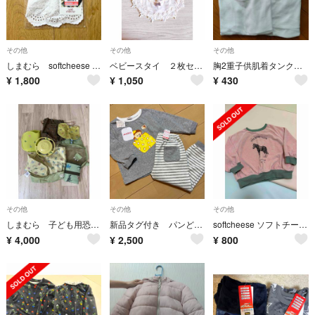
その他
その他
その他
しまむら softcheese つけ襟 ホワイト
ベビースタイ ２枚セット
胸2重子供肌着タンクトップ
¥
1,800
¥
1,050
¥
430
その他
その他
その他
しまむら 子ども用恐竜セット 二つ以外未使用
新品タグ付き パンどろぼう 裏起毛 パジャマグレー110ボーダー
softcheese ソフトチーズ パイルトレーナー100
¥
4,000
¥
2,500
¥
800