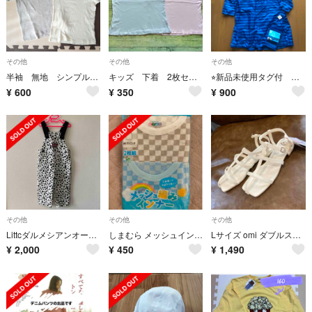
その他
その他
その他
半袖 無地 シンプル 100 まとめ売り
キッズ 下着 2枚セット 150cm
⭐︎新品未使用タグ付 レインコート ランドセル対応マチ付き 140cm
¥
600
¥
350
¥
900
その他
その他
その他
Littcダルメシアンオーバーオール
しまむら メッシュインナー 2枚組 140
Lサイズ omi ダブルストラップ 淡白
¥
2,000
¥
450
¥
1,490