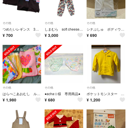
その他
その他
その他
つめたいレギンス 3本セット
しまむら soft cheese パッチワーク セットアップ
シナぷしゅ ボディウォッシュミトン
¥
700
¥
3,000
¥
690
その他
その他
その他
はらぺこあおむし ループ付きタオルハンカチ 10枚セット
●acha☆様 専用商品●
ポケットモンスター キッズ 3点セット 120
¥
1,980
¥
680
¥
1,200