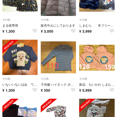
その他
その他
その他
まる様専用
販売中止にしております
しまむら 冬フリースパジャマ 2セット 140cm
¥
1,300
¥
3,000
¥
3,999
その他
その他
その他
いないいないばあ ワンワン裏毛トレーナー
子供服 ハイネック ボーダー柄 しまむら
新品 ちいかわ しまむら キッズパーカー150 120 2点セット ピンク
¥
1,300
¥
350
¥
5,999