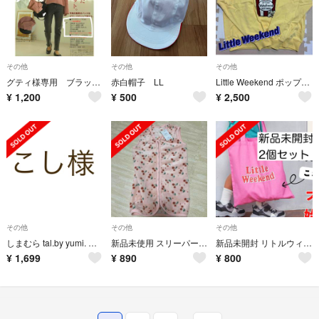
その他
その他
その他
グティ様専用 ブラックデニム MARIE さん しまむらコラボ
赤白帽子 LL
Little Weekend ポップコーンサガラトレーナー
¥
1,200
¥
500
¥
2,500
その他
その他
その他
しまむら tal.by yumi. キッズ 靴下 まとめ売り
新品未使用 スリーパー さくらんぼ ピンク 80 100
新品未開封 リトルウィークエンド ノベルティ トートバッグ 2個セット
¥
1,699
¥
890
¥
800