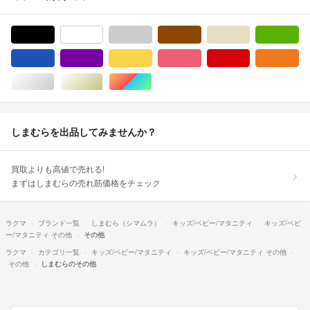
ブラック/黒色系
ホワイト/白色系
グレー/灰色系
ブラウン/茶色系
ベージュ系
グ
ブルー・ネイビー/青色系
パープル/紫色系
イエロー/黄色系
ピンク/桃色系
レッド/赤色系
オ
シルバー/銀色系
ゴールド/金色系
マルチカラー
しまむらを出品してみませんか？
買取よりも高値で売れる!
まずはしまむらの売れ筋価格をチェック
ラクマ
ブランド一覧
しまむら（シマムラ）
キッズ/ベビー/マタニティ
キッズ/ベビ
ー/マタニティ その他
その他
ラクマ
カテゴリ一覧
キッズ/ベビー/マタニティ
キッズ/ベビー/マタニティ その他
その他
しまむらのその他