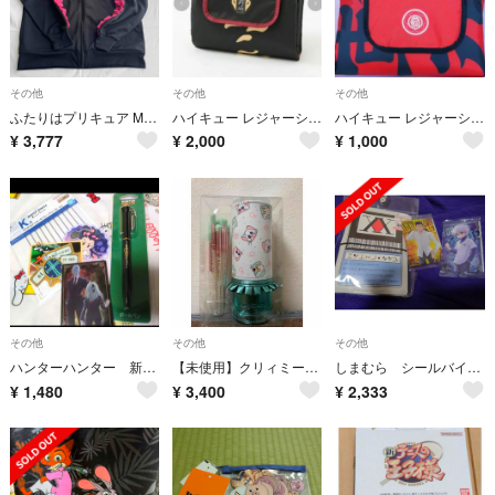
その他
その他
その他
ふたりはプリキュア MaxHeart キュアブラック ジャージ しまむら
ハイキュー レジャーシート 稲荷崎高校
ハイキュー レジャーシート 音駒高校 しまむら
¥
3,777
¥
2,000
¥
1,000
その他
その他
その他
ハンターハンター 新品 パクノダ ボールペン しまむら ステッカー ゴン
【未使用】クリィミーマミ メイクブラシセット
しまむら シールバインダー ハンターハンター ライセンス シール帳 ウエハース
¥
1,480
¥
3,400
¥
2,333