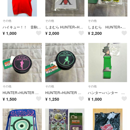
その他
その他
その他
ハイキュー！！ 音駒 ハッピ
しまむら HUNTER×HUNTER カードホルダー パスケース 定期入れ
しまむら HUNTER×HUNTER 集合ヘアセット ゴン キルア ヒソカ
¥
1,000
¥
2,000
¥
2,200
その他
その他
その他
HUNTER×HUNTER ハンターハンター しまむら 丸型ポーチ ヒソカ
HUNTER×HUNTER ハンターハンター しまむら 丸型ポーチ ゴン
ハンター×ハンター HUNTER×HUNTER しまむら マルチホルダー
¥
1,500
¥
1,250
¥
1,000