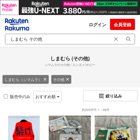
ログイン
会員登録
しまむら (その他)
シマムラのその他 / エンタメ/ホビー
しまむら（シマムラ）
その他
絞り込み
販売中のみ
おすすめ順
約300件中 1 - 36件