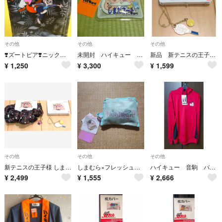
その他
その他
その他
❣️ズートピア❣️ニック＆ジュディ アームカバー ロング丈５５㎝ しまむら
未開封 ハイキュー しまむら しまだマート セット 送料込
新品 新テニスの王子様 しまむら コラボ ネックレス ラケット テニスボール
¥
1,250
¥
3,300
¥
1,599
その他
その他
その他
新テニスの王子様 しまむら シュシュ ネックレス ２点 ラケット テニスボール
しまむら×フレッシュプリキュア アクリルチャーム付きエコバッグ
ハイキュー 音駒 パーカー しまむら
¥
2,499
¥
1,555
¥
2,666