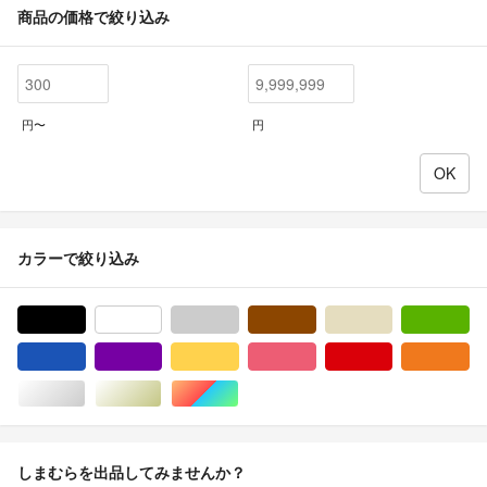
商品の価格で絞り込み
円〜
円
カラーで絞り込み
ブラック/黒色系
ホワイト/白色系
グレー/灰色系
ブラウン/茶色系
ベージュ系
グ
ブルー・ネイビー/青色系
パープル/紫色系
イエロー/黄色系
ピンク/桃色系
レッド/赤色系
オ
シルバー/銀色系
ゴールド/金色系
マルチカラー
しまむらを出品してみませんか？