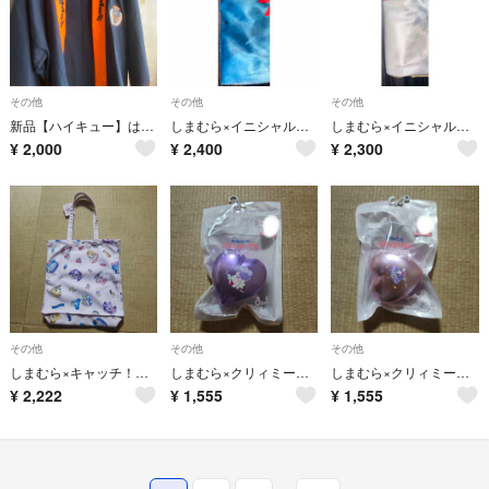
その他
その他
その他
新品【ハイキュー】はっぴ
しまむら×イニシャルD コラボ 枕カバー 43x63cm FC3S 涼介ver
しまむら×イニシャルD コラボ 枕カバー 43x63cm FD3S 啓介ver
¥
2,000
¥
2,400
¥
2,300
その他
その他
その他
しまむら×キャッチ！ティニピン トートバッグ
しまむら×クリィミーマミ ハートブラシ②
しまむら×クリィミーマミ ハートブラシ①
¥
2,222
¥
1,555
¥
1,555