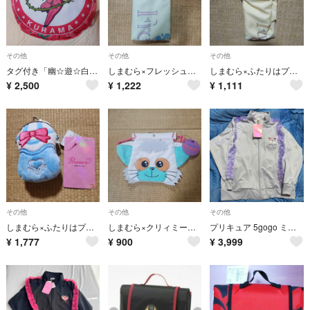
その他
その他
その他
タグ付き「幽☆遊☆白書 蔵馬ラウンドクッション」しまむら
しまむら×フレッシュプリキュア 枕カバー
しまむら×ふたりはプリキュアスプラッシュスター 枕カバー
¥
2,500
¥
1,222
¥
1,111
その他
その他
その他
しまむら×ふたりはプリキュアMaxHeart がま口財布
しまむら×クリィミーマミ ネガ巾着
プリキュア 5gogo ミルキーローズ ジャージ しまむら
¥
1,777
¥
900
¥
3,999