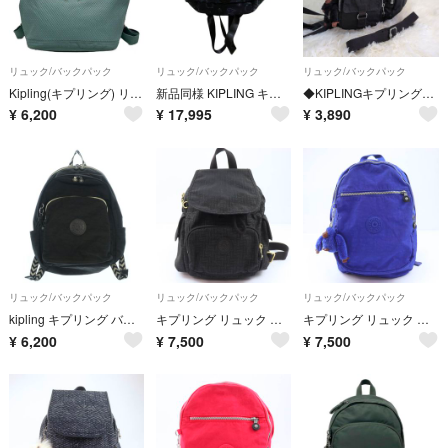
リュック/バックパック
リュック/バックパック
リュック/バックパック
Kipling(キプリング) リュックサック - ブルーグレー
新品同様 KIPLING キプリング スヌーピーコラボ CITY ZIP S Weightless Star バックパック ネイビー レディース 古着 中古 USED
◆KIPLINGキプリング◆デイパック リュックサック ブラック ナイロン 2way 軽量
¥
6,200
¥
17,995
¥
3,890
リュック/バックパック
リュック/バックパック
リュック/バックパック
kipling キプリング バックパック・リュック 黒 【古着】【中古】【送料無料】
キプリング リュック シグネチャーエンボス ナイロン デイパック 鞄 カバン ブランド レディース ブラック Kipling
キプリング リュック ナイロン ゴリラチャーム付 デイパック 鞄 カバン ブランド レディース ブルー Kipling
¥
6,200
¥
7,500
¥
7,500