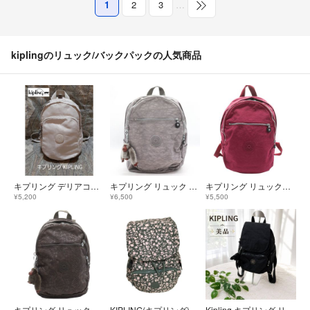
1
2
3
…
kiplingのリュック/バックパックの人気商品
キプリング デリアコンパクトKIPLING DELIA COMPACT リュック
キプリング リュック ナイロン バックパック デイパック 鞄 カバン ブランド レディース グレー Kipling
キプリング リュックサック デイパック ナイロン 鞄 カバン ブランド 赤 レディース レッド Kipling
¥5,200
¥6,500
¥5,500
キプリング リュックサック バックパック パイソン柄 鞄 カバン ブランド レディース ダークカーキ Kipling
KIPLING(キプリング) レディース バッグ バックパック
Kipling キプリング リュックサック バックパック ブラック ナイロン