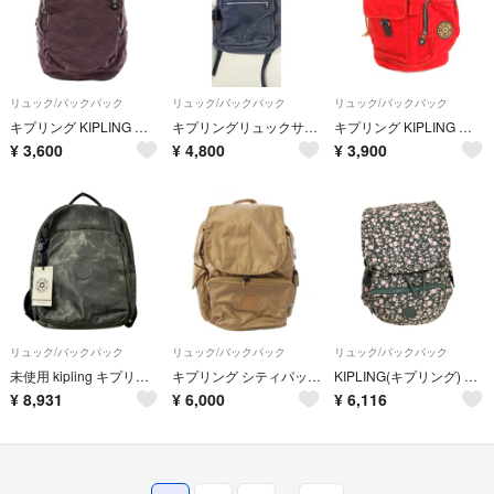
リュック/バックパック
リュック/バックパック
リュック/バックパック
キプリング KIPLING リュックサック デイバッグ ナイロン 紫
キプリングリュックサック
キプリング KIPLING リュックサック デイパック 巾着型 赤 レッド
¥
3,600
¥
4,800
¥
3,900
リュック/バックパック
リュック/バックパック
リュック/バックパック
未使用 kipling キプリング Seoul Air S カモフラ バックパック リュック カーキ レディース 古着 中古 USED
キプリング シティパック City Pack リュックサック デイパック
KIPLING(キプリング) レディース バッグ バックパック
¥
8,931
¥
6,000
¥
6,116