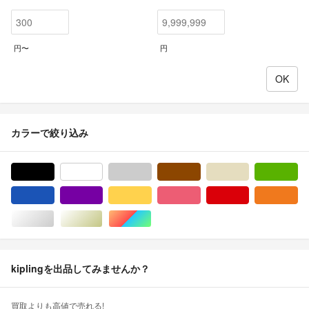
円〜
円
カラーで絞り込み
ブラック/黒色系
ホワイト/白色系
グレー/灰色系
ブラウン/茶色系
ベージュ系
グ
ブルー・ネイビー/青色系
パープル/紫色系
イエロー/黄色系
ピンク/桃色系
レッド/赤色系
オ
シルバー/銀色系
ゴールド/金色系
マルチカラー
kiplingを出品してみませんか？
買取よりも高値で売れる!