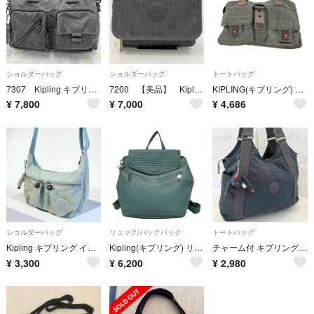
ショルダーバッグ
ショルダーバッグ
トートバッグ
7307 Kipling キプリング 2way チャーム付き ユニセックス
7200 【美品】 Kipling キプリング タグ付き ショルダーバッグ
KIPLING(キプリング) レディース バッグ トート
¥
7,800
¥
7,000
¥
4,686
ショルダーバッグ
リュック/バックパック
トートバッグ
Kipling キプリング イゼラー ショルダーバッグ 斜め掛け 軽量
Kipling(キプリング) リュックサック - ブルーグレー
チャーム付 キプリング トートバッグ 大容量 A4収納可 ネイビー ハンドバッグ
¥
3,300
¥
6,200
¥
2,980