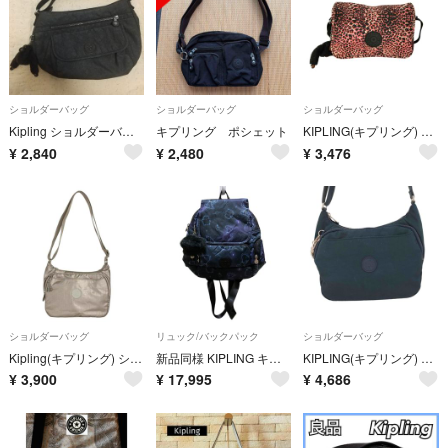
ショルダーバッグ
ショルダーバッグ
ショルダーバッグ
Kipling ショルダーバッグ チャーム付き チャコールグレー ゴリラチャーム
キプリング ポシェット
KIPLING(キプリング) チャーム付き ショルダーバッグ レオパード バッグ
¥
2,840
¥
2,480
¥
3,476
ショルダーバッグ
リュック/バックパック
ショルダーバッグ
Kipling(キプリング) ショルダーバッグ ピンクベージュ
新品同様 KIPLING キプリング スヌーピーコラボ CITY ZIP S Weightless Star バックパック ネイビー レディース 古着 中古 USED
KIPLING(キプリング) レディース バッグ ショルダー
¥
3,900
¥
17,995
¥
4,686