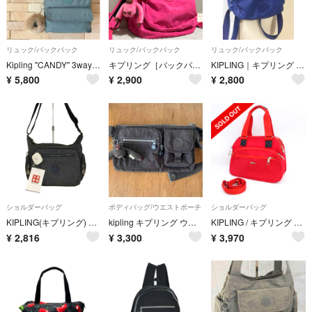
リュック/バックパック
リュック/バックパック
リュック/バックパック
Kipling "CANDY" 3wayリュック＆ショルダーバッグ
キプリング［バックパック］大容量 ゴリラのチャーム リュック ピンク
KIPLING｜キプリング バックパック CITY ZIP Sサイズ
¥
5,800
¥
2,900
¥
2,800
ショルダーバッグ
ボディバッグ/ウエストポーチ
ショルダーバッグ
KIPLING(キプリング) レディース バッグ ショルダー
kipling キプリング ウエストバッグ ウエストポーチ ボディバッグ ナイロン ブラウン 茶色 ゴリラ
KIPLING / キプリング ◆2wayトートバッグ/ショルダー/ナイロン/レッド 【バッグ/バック/BAG/鞄/カバン】 レディースファッション【中古】 [0220563302]
¥
2,816
¥
3,300
¥
3,970