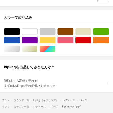
カラーで絞り込み
ブラック/黒色系
ホワイト/白色系
グレー/灰色系
ブラウン/茶色系
ベージュ系
グ
ブルー・ネイビー/青色系
パープル/紫色系
イエロー/黄色系
ピンク/桃色系
レッド/赤色系
オ
シルバー/銀色系
ゴールド/金色系
マルチカラー
kiplingを出品してみませんか？
買取よりも高値で売れる!
まずはkiplingの売れ筋価格をチェック
ラクマ
ブランド一覧
kipling（キプリング）
レディース
バッグ
ラクマ
カテゴリ一覧
レディース
バッグ
kiplingのバッグ