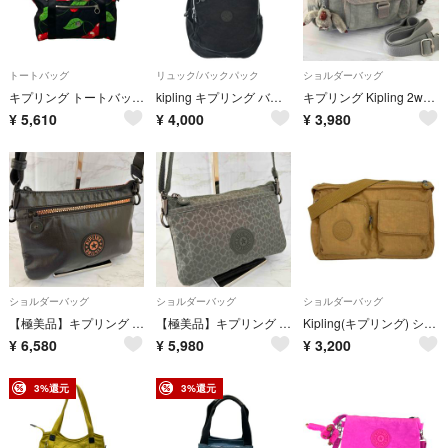
トートバッグ
リュック/バックパック
ショルダーバッグ
キプリング トートバッグ ショルダーバッグ 2WAY レディース Kipling
kipling キプリング バックパック・リュック 黒 【古着】【中古】【送料無料】
キプリング Kipling 2way ショルダーバッグ グレー チャーム付
¥
5,610
¥
4,000
¥
3,980
ショルダーバッグ
ショルダーバッグ
ショルダーバッグ
【極美品】キプリング リリ ショルダーバッグ 黒 ピンクゴールド RIRI 軽量
【極美品】キプリング リリ ショルダーバッグ RIRI モノグラム カーキ 緑
Kipling(キプリング) ショルダーバッグ - ライトブラウン
¥
6,580
¥
5,980
¥
3,200
3%還元
3%還元