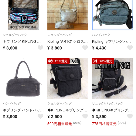
ショルダーバッグ
ショルダーバッグ
ハンドバッグ
キプリング KIPLING ショルダーバッグ/ボディバッグ/2層式
Kipling "ARTO" クロスボディバッグ ポーチ付き シャイニー系
Kipling キプリング ハンドバッグ ミニバッグ 3way CANDY キャンディ レディース コンパクト
¥
3,600
¥
3,800
¥
4,430
20%還元
20%還元
ハンドバッグ
ショルダーバッグ
リュック/バックパック
キプリング ハンドバッグ ウェーブパターン メタルロゴプレート 黒
◆KIPLINGキプリング◆メッセンジャーバッグ ショルダー ブラック ナイロン 軽量
◆KIPLINGキプリング◆デイパック リュックサック ブラック ナイロン 2way 軽量
¥
3,900
¥
2,500
¥
3,890
(20%)
(20%)
500円相当還元
778円相当還元