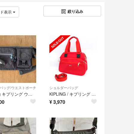
絞り込み
ッド表示
バッグ/ウエストポーチ
ショルダーバッグ
kipling キプリング ウエストバッグ ウエストポーチ ボディバッグ ナイロン ブラウン 茶色 ゴリラ
KIPLING / キプリング ◆2wayトートバッグ/ショルダー/ナイロン/レッド 【バッグ/バック/BAG/鞄/カバン】 レディースファッション【中古】 [0220563302]
00
¥
3,970