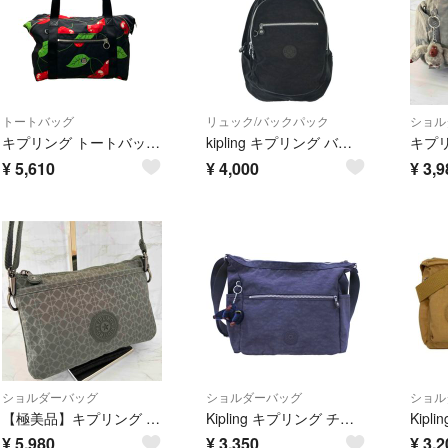
トートバッグ
リュック/バックパック
ショル
キプリング トートバッグ ショルダーバッグ 2WAY レディース Kipling
kipling キプリング バックパック・リュック 黒 【古着】【中古】【送料無料】
¥
5,610
¥
4,000
¥
3,9
ショルダーバッグ
ショルダーバッグ
ショル
【極美品】キプリング リリ ショルダーバッグ RIRI モノグラム カーキ 緑
Kipling キプリング チャーム付き ショルダー バッグ 紺 ■■ レディース
¥
5,980
¥
3,350
¥
3,2