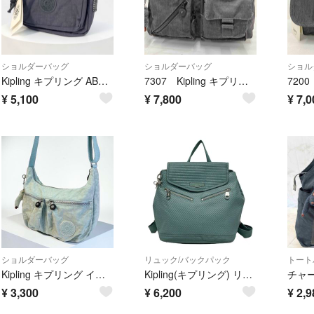
ショルダーバッグ
ショルダーバッグ
ショル
Kipling キプリング ABANU ショルダーバッグ グレー 未使用タグ付
7307 Kipling キプリング 2way チャーム付き ユニセックス
¥
5,100
¥
7,800
¥
7,0
ショルダーバッグ
リュック/バックパック
トート
Kipling キプリング イゼラー ショルダーバッグ 斜め掛け 軽量
Kipling(キプリング) リュックサック - ブルーグレー
¥
3,300
¥
6,200
¥
2,9