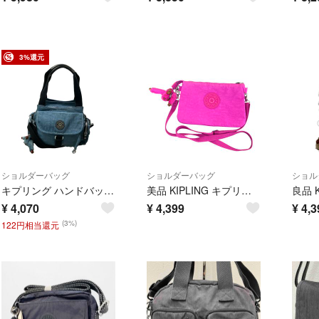
3%還元
ショルダーバッグ
ショルダーバッグ
ショル
キプリング ハンドバッグ ショルダーバッグ 2WAY 斜め掛け レディース Kipling
美品 KIPLING キプリング クロスボディ ショルダーバッグ モンキーチャーム付き パープル レディース 古着 中古 USED
¥
4,070
¥
4,399
¥
4,3
(3%)
122円相当還元