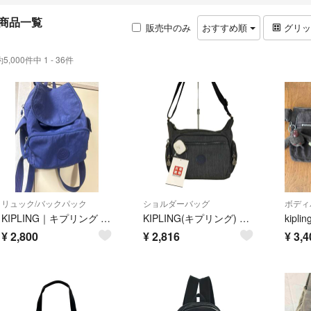
商品一覧
販売中のみ
おすすめ順
グリ
約5,000件中 1 - 36件
リュック/バックパック
ショルダーバッグ
ボディ
KIPLING｜キプリング バックパック CITY ZIP Sサイズ
KIPLING(キプリング) レディース バッグ ショルダー
¥
2,800
¥
2,816
¥
3,4