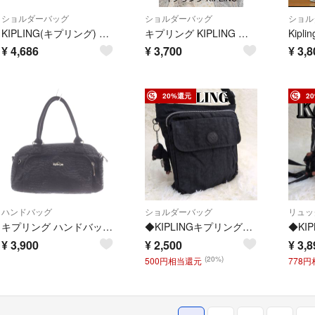
ショルダーバッグ
ショルダーバッグ
ショル
KIPLING(キプリング) レディース バッグ ショルダー
キプリング KIPLING ショルダーバッグ/ボディバッグ/2層式
¥
4,686
¥
3,700
¥
3,8
20%還元
2
ハンドバッグ
ショルダーバッグ
リュッ
キプリング ハンドバッグ ウェーブパターン メタルロゴプレート 黒
◆KIPLINGキプリング◆メッセンジャーバッグ ショルダー ブラック ナイロン 軽量
¥
3,900
¥
2,500
¥
3,8
(20%)
500円相当還元
778