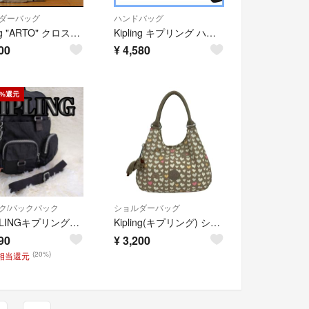
ダーバッグ
ハンドバッグ
Kipling "ARTO" クロスボディバッグ ポーチ付き シャイニー系
Kipling キプリング ハンドバッグ ミニバッグ 3way CANDY キャンディ レディース コンパクト
00
¥
4,580
0%還元
ク/バックパック
ショルダーバッグ
◆KIPLINGキプリング◆デイパック リュックサック ブラック ナイロン 2way 軽量
Kipling(キプリング) ショルダーバッグ - グレーベージュ×白×マルチ ハート
90
¥
3,200
(20%)
円相当還元