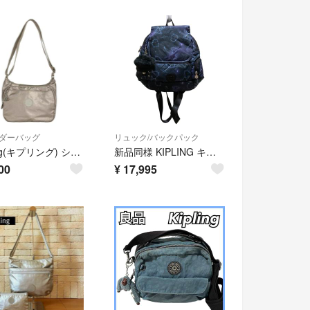
ダーバッグ
リュック/バックパック
Kipling(キプリング) ショルダーバッグ ピンクベージュ
新品同様 KIPLING キプリング スヌーピーコラボ CITY ZIP S Weightless Star バックパック ネイビー レディース 古着 中古 USED
00
¥
17,995