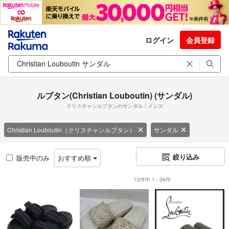
ログイン
会員登録
ルブタン(Christian Louboutin) (サンダル)
クリスチャンルブタンのサンダル / メンズ
Christian Louboutin（クリスチャンルブタン）
サンダル
絞り込み
販売中のみ
おすすめ順
72件中 1 - 36件