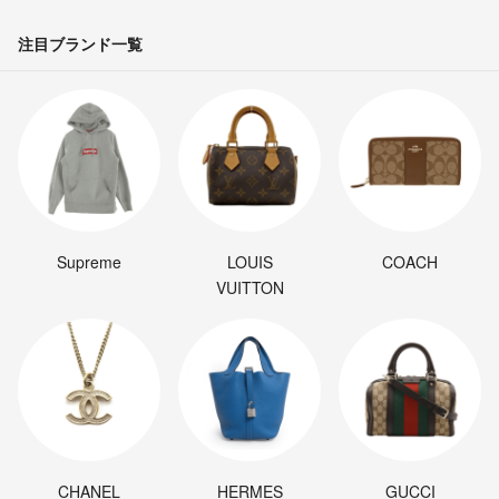
注目ブランド一覧
Supreme
LOUIS
COACH
VUITTON
CHANEL
HERMES
GUCCI