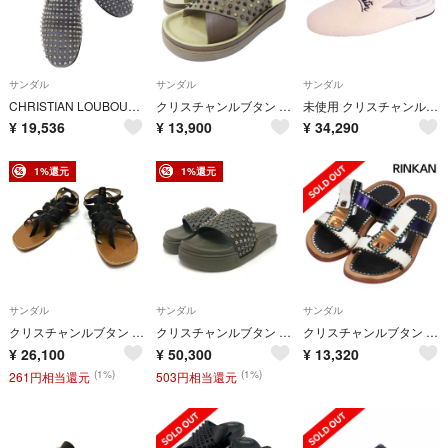
サンダル
サンダル
サンダル
CHRISTIAN LOUBOUTIN(クリスチャンルブタン) メンズ シューズ
クリスチャンルブタン サンダル スパイクスタッズ ベージュ 約26cm
未使用 クリスチャンルブタン Christian Louboutin サンダル 21AW COOLITO DONNA FLAT ムートン 42.5(27.5cm) ホワイト
¥
19,536
¥
13,900
¥
34,290
1%還元
1%還元
サンダル
サンダル
サンダル
クリスチャンルブタン Christian Louboutin グラディエータ― 靴 シューズ サンダル ウッド ブラウン
クリスチャンルブタン Christian Louboutin フルファンスリッパ 1211099 スパイク 靴 シューズ サンダル ラバー カーキ グリーン 未使用
クリスチャンルブタン スタッズ装飾レザーサンダル メンズ 42
¥
26,100
¥
50,300
¥
13,320
(1%)
(1%)
261円相当還元
503円相当還元