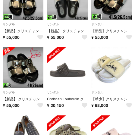
サンダル
サンダル
サンダル
【新品】クリスチャン ルブタンFlat メタリックサンダル42.5/27.5cm
【新品】 クリスチャン ルブタンFlat メタリックサンダル 42(27cm)
【新品】クリスチャン ルブタンFlat メタリックサンダル41.5/26.5cm
¥
55,000
¥
55,000
¥
55,000
サンダル
サンダル
サンダル
【新品】 クリスチャン ルブタン Flat メタリックサンダル 41(26cm)
Christian Louboutin クリスチャンルブタン サイズ:43(28cm相当) | スパイクスタッズ スライド シャワー サンダル (Pool Fun) | ブラック 黒 | イタリア製 ブランド シューズ 靴【メンズ】【中古】
【希少】クリスチャンルブタン★スライドサンダル★レッドソール【26cm】
¥
55,000
¥
20,150
¥
68,000