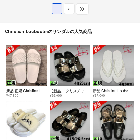
1
2
Christian Louboutinのサンダルの人気商品
新品 正規 Christian Louboutinサンダル 白 41(26cm)
【新品】 クリスチャン ルブタン Flat メタリックサンダル 41(26cm)
新品 Christian Louboutin スタッズ サンダル43(28cm)
¥47,800
¥55,000
¥37,000