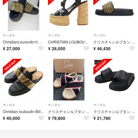
サンダル
サンダル
サンダル
ChristianLouvoutinサンダル
CHRISTIAN LOUBOUTIN クリスチャンルブタン Super Mariza ジュート編み プラットフォームヒールサンダル
クリスチャンルブタン POOL FUN FLAT スタッズ装飾レザーサンダル メンズ 43
¥
27,000
¥
28,050
¥
46,430
サンダル
サンダル
サンダル
Christian louboutin Bille En Tete 42
クリスチャンルブタン サンダル Hot Cross ホットクロス サイズ41
クリスチャンルブタン シューズ 42
¥
40,000
¥
79,800
¥
21,780