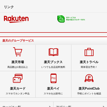
リンク
楽天のグループサービス
楽天市場
楽天ブックス
楽天トラベル
商品数は1億点以上
いつでも全品送料無料
簡単宿泊予約！
楽天カード
楽天ペイ
楽天PointClub
スマホでカンタン申込
スマホをお財布に
手軽にポイントを確認