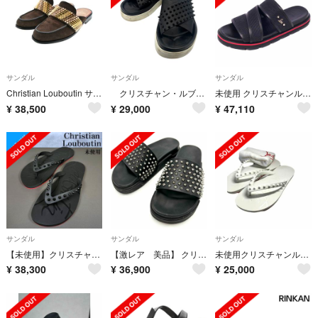
サンダル
サンダル
サンダル
Christian Louboutin サンダル 26.5cm 茶 【古着】【中古】【送料無料】
クリスチャン・ルブタン Christian louboutin クロス スタッズサンダル 約28cm ブラック レザー メンズ サンダル
未使用 クリスチャンルブタン Christian Louboutin スライドサンダル スパイク スタッズ レザー シューズ メンズ 43 黒
¥
38,500
¥
29,000
¥
47,110
サンダル
サンダル
サンダル
【未使用】クリスチャンルブタン ルビ フリップ スタッズ ラバー ビーチサンダル
【激レア 美品】 クリスチャンルブタン スタッズ スライドサンダル スパイク
未使用クリスチャンルブタン トングサンダル サイズ41
¥
38,300
¥
36,900
¥
25,000