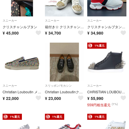
スニーカー
スニーカー
スニーカー
クリスチャンルブタン
箱付き☆ クリスチャンルブタン 2022年モデル ハイカット スニーカー 41
クリスチャンルブタン スパイクスニーカー スタッズ メンズ シューズ29.5cm
¥
45,000
¥
34,700
¥
34,980
1%還元
スニーカー
スリッポン/モカシン
スニーカー
Christian Louboutin メンズ スニーカー 3120490 ローラーボート スパイク スタッズ サイズ43 ホワイト 【中古】 22607R58
Christian Louboutinクリスチャンルブタン レザーローファー41
CHRISTIAN LOUBOUTIN クリスチャンルブタン LOS ESTEPIC 2 FLAT ルース エステピック ハイカットスニーカー ブラック 1250384
¥
22,000
¥
23,000
¥
55,990
(1%)
559円相当還元
1%還元
1%還元
1%還元