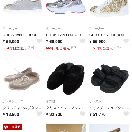
スニーカー
スニーカー
スニーカー
CHRISTIAN LOUBOUTIN クリスチャンルブタン LOUIS JUNIOR P PIK STRASS ルイス ジュニア ピック ストラス ローカットスニーカー シルバー 3221243
CHRISTIAN LOUBOUTIN クリスチャンルブタン SO FLO UOMO FLAT ソー フロー ウオモ フラット ローカットスニーカー ホワイト 1260209
CHRISTIAN LOUBOUTIN クリスチャンルブタン LOUIS SPIKES 2022 N FLAT ルイス スパイクス フラット ハイカットスニーカー ホワイト 1230054
¥
55,990
¥
66,990
¥
55,990
(1%)
(1%)
(1%)
559円相当還元
669円相当還元
559円相当還元
デッキシューズ
その他
サンダル
クリスチャンルブタン デッキシューズ スエード レザー ロゴ 41 グレー
クリスチャンルブタン スエードフラットミュール メンズ 43.5
クリスチャンルブタン DADDY POOL FLAT スタッズデザインダディプールサンダル メンズ 40.5
¥
18,900
¥
32,730
¥
51,770
1%還元