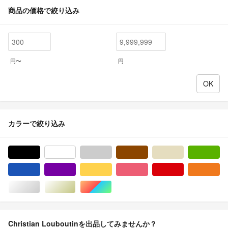
商品の価格で絞り込み
円〜
円
カラーで絞り込み
ブラック/黒色系
ホワイト/白色系
グレー/灰色系
ブラウン/茶色系
ベージュ系
グ
ブルー・ネイビー/青色系
パープル/紫色系
イエロー/黄色系
ピンク/桃色系
レッド/赤色系
オ
シルバー/銀色系
ゴールド/金色系
マルチカラー
Christian Louboutinを出品してみませんか？