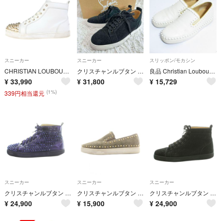
スニーカー
スニーカー
スリッポン/モカシン
CHRISTIAN LOUBOUTIN クリスチャンルブタン スタッズデザイン レザー ハイカットスニーカー ホワイト
クリスチャンルブタン スニーカー LOUIS JUNIOR グリッター
良品 Christian Louboutin クリスチャンルブタン ピックボート スタッズ スリッポン スニーカー 42 27cm相当 ホワイト メンズ 古着 中古 USED
¥
33,990
¥
31,800
¥
15,729
(1%)
339円相当還元
スニーカー
スニーカー
スニーカー
クリスチャンルブタン スタッズ スニーカー ハイカット シューズ 41
クリスチャンルブタン スニーカー スタッズ 41 カーキ 緑 グリーン
クリスチャンルブタン ラインストーン ハイカットスニーカー シューズ 44
¥
24,900
¥
15,900
¥
24,900