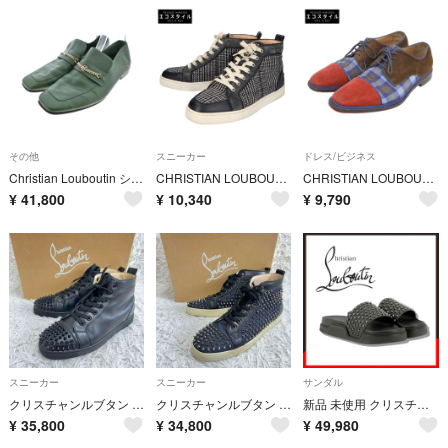
その他
スニーカー
ドレス/ビジネス
Christian Louboutin シューズ（その他） 27cm 緑 【古着】【中古】【送料無料】
CHRISTIAN LOUBOUTIN クリスチャンルブタン チェック ウールｘスエードｘレザー ハイカットスニーカー 41 1/2
CHRISTIAN LOUBOUTIN クリスチャンルブタン チェック 切替 ストレートチップ シューズ メンズ ブラウン×レッド×ブルー 40 40
¥
41,800
¥
10,340
¥
9,790
スニーカー
スニーカー
サンダル
クリスチャンルブタン スニーカー LOU レザー ブラック スパイクスタッズ
クリスチャンルブタン スニーカー LOU デニム スパイクスタッズ ハイカット
新品 未使用 クリスチャンルブタン プール ファン フラット カーフ スタッズサンダル ブラック 26.5cm メタルスパイク
¥
35,800
¥
34,800
¥
49,980