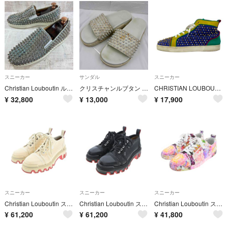
スニーカー
サンダル
スニーカー
Christian Louboutin ルブタン スパイクスタッズ スニーカー 40 25.0cm メンズ シルバー 赤ソール
クリスチャンルブタン サンダル メンズ スタッズ ホワイト 43 約28㎝
CHRISTIAN LOUBOUTIN(クリスチャンルブタン) スニーカー 44 メンズ - ネイビー×グリーン×マルチ スタッズ/ラインストーン/インソール取外し可/ハイカット
¥
32,800
¥
13,000
¥
17,900
スニーカー
スニーカー
スニーカー
Christian Louboutin スニーカー 25.5cm ベージュ 【古着】【中古】【送料無料】
Christian Louboutin スニーカー 25.5cm 黒 【古着】【中古】【送料無料】
Christian Louboutin スニーカー 26cm ピンク 【古着】【中古】【送料無料】
¥
61,200
¥
61,200
¥
41,800