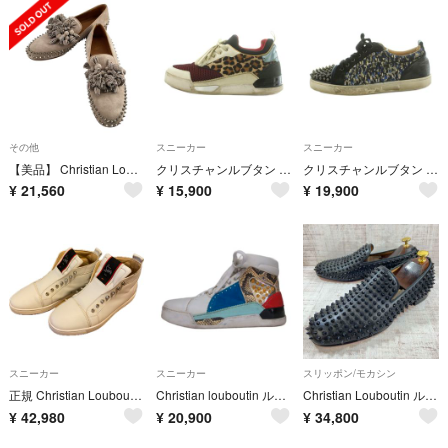
その他
スニーカー
スニーカー
【美品】 Christian Louboutin / クリスチャンルブタン | スエード スパイク タッセルローファー | 43 | ベージュ | メンズ
クリスチャンルブタン オーレリアン スニーカー シューズ レオパード柄
クリスチャンルブタン スタッズスニーカー ローカット シューズ 42
¥
21,560
¥
15,900
¥
19,900
スニーカー
スニーカー
スリッポン/モカシン
正規 Christian Louboutin クリスチャン ルブタン スニーカー
Christian louboutin ルビキック フラット スニーカー 41
Christian Louboutin ルブタン スパイクスタッズ ローファー 41 約26.5cm メンズ ブラック 赤ソール
¥
42,980
¥
20,900
¥
34,800