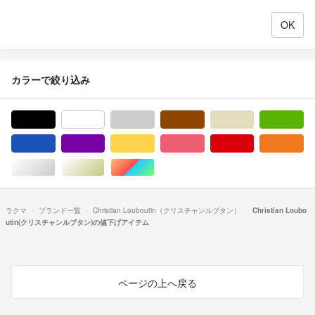
カラーで絞り込み
ブラック/黒色系
ホワイト/白色系
グレー/灰色系
ブラウン/茶色系
ベージュ系
グ
ブルー・ネイビー/青色系
パープル/紫色系
イエロー/黄色系
ピンク/桃色系
レッド/赤色系
オ
シルバー/銀色系
ゴールド/金色系
マルチカラー
ラクマ
ブランド一覧
Christian Louboutin（クリスチャンルブタン）
Christian Loubo
utin(クリスチャンルブタン)の値下げアイテム
ページの上へ戻る