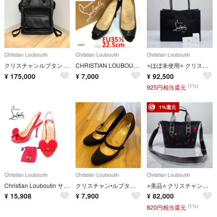
Christian Louboutin
Christian Louboutin
Christian Louboutin
クリスチャンルブタン バックパック リュック2WAY ブラック トート レザー
CHRISTIAN LOUBOUTIN パンプス オープントゥ パテントレザー
⭐️ほぼ未使用⭐️ クリスチャンルブタン ナストロルビ ラージ トートバッグ
¥
175,000
¥
7,000
¥
92,500
(1%)
925円相当還元
1%還元
Christian Louboutin
Christian Louboutin
Christian Louboutin
Christian Louboutin サンダル エナメル 35 1/2 ミニー
クリスチャン•ルブタン/Christian Louboutin ハイヒール ブラウン 35 使用感あり
⭐️美品⭐️ クリスチャンルブタン フランジバス スモール トートバッグ
¥
15,908
¥
7,900
¥
82,000
(1%)
820円相当還元