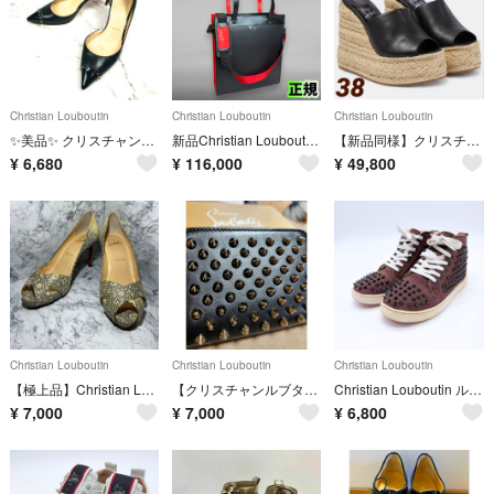
Christian Louboutin
Christian Louboutin
Christian Louboutin
✨️美品✨️ クリスチャンルブタン パンプス 黒 スタッズ ポインテッドトゥ
新品Christian Louboutinトートバッグ ブラック/レッド2WAY
【新品同様】クリスチャンルブタン Ariella Zeppaサンダル 黒 38
¥
6,680
¥
116,000
¥
49,800
Christian Louboutin
Christian Louboutin
Christian Louboutin
【極上品】Christian Louboutin パイソン柄 オープントゥ パンプス
【クリスチャンルブタン】レザーコインケース
Christian Louboutin ルブタン ハイカットスニーカー スタッズ 23cm 36
¥
7,000
¥
7,000
¥
6,800