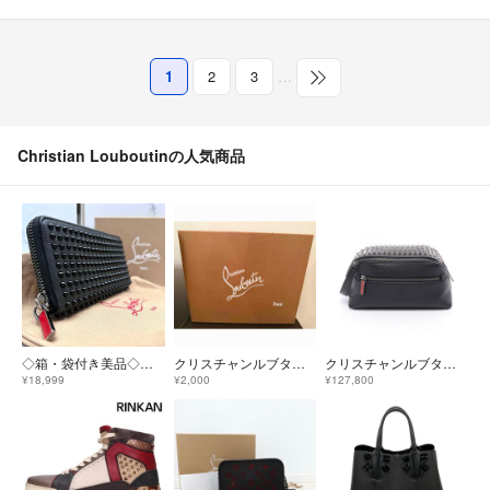
1
2
3
…
Christian Louboutinの人気商品
◇箱・袋付き美品◇ルブタン パネトーネ スパイクスタッズ長財布 シボ革 ブラック
クリスチャンルブタン louboutin 空箱
クリスチャンルブタン Christian Louboutin FUNKY セカンドバッグ クラッチバッグ バッグ レザー メンズ ブラック系 1265095B078 【新品】
¥18,999
¥2,000
¥127,800