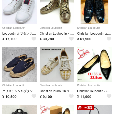
Christian Louboutin
Christian Louboutin
Christian Louboutin
Louboutin ルブタン スニーカー スタッズ F.A.V FIQUE
Christian Louboutin ハイカットスニーカー スタッズ ゴールド
Christian Louboutin エナメルブーティ 38
¥
17,700
¥
30,780
¥
61,900
Christian Louboutin
Christian Louboutin
Christian Louboutin
クリスチャンルブタン エスパドリーユ スリッポン スタッズ ネイビー 23cm
Christian louboutin スタッズ スパイク スニーカー レザー
Christian louboutin パンプス フラットシューズ スタッズ 黒
¥
10,500
¥
9,100
¥
11,900
1%還元