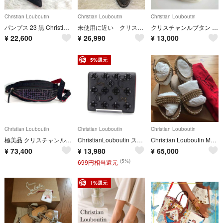
Christian Louboutin
Christian Louboutin
Christian Louboutin
パンプス 23 黒 Christian Louboutin クリスチャンルブタン
未使用に近い クリスチャンルブタン マルチカラー スタッズ ブーツ
クリスチャンルブタン スニーカー ローカット グリッター ラメ スワロフスキー
¥
22,600
¥
26,990
¥
13,000
5%還元
Christian Louboutin
Christian Louboutin
Christian Louboutin
極美品 クリスチャンルブタン スパイク スタッズ ボディバッグ ウエストバッグ
ChristianLouboutin スパイクスタッズ 二つ折り財布 ミニ財布 HC790715
Christian Louboutin MADMONICA 60
¥
73,400
¥
13,980
¥
65,000
(5%)
699円相当還元
1%還元