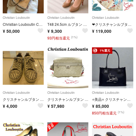
Christian Louboutin
Christian Louboutin
Christian Louboutin
Christian Louboutin CATACLOU 60
T48 24.5cm ルブタン イタリア製 エナメル 光沢 パンプス レディース
❤クリスチャンルブタン❤ Greekaba トートバッグ 2way マルチカラー
¥
50,000
¥
9,300
¥
119,000
(1%)
93円相当還元
1%還元
Christian Louboutin
Christian Louboutin
Christian Louboutin
クリスチャンルブタン 白 レザー スニーカー サイズ25.5
クリスチャンルブタン ルビタウン ベージュ ショルダーバッグ 80302
⭐️美品⭐️ クリスチャンルブタン ナストロルビ スモール トートバッグ
¥
4,000
¥
57,980
¥
85,000
(1%)
850円相当還元