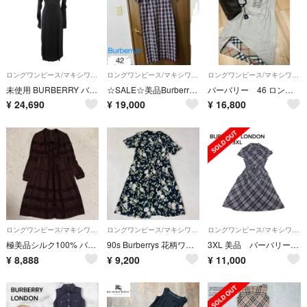
ロングワンピース/マキシワンピース
ロングワンピース/マキシワンピース
ロングワンピース/マキシワンピース
未使用 BURBERRY バーバリー 21aw ティッシ期 バックシャン ドレス プリーツ ワンピース ペチコート付き 34 ブラック レディース 古着 中古 USED
☆SALE☆美品Burberry's バーバリーシャツワンピース ロング丈希少42 ベルト無
バーバリー 46 ロンドン ワンピース 大きいサイズ チェック リネン
¥
24,690
¥
19,000
¥
16,800
ロングワンピース/マキシワンピース
ロングワンピース/マキシワンピース
ロングワンピース/マキシワンピース
極美品シルク100% バーバリーロンドン ボウタイワンピース シャドウチェック
90s Burberrys 花柄ワンピース 15号（C90）
3XL 美品 バーバリーロンドン チェックベルト Aライン ラメロングワンピース
¥
8,888
¥
9,200
¥
11,000