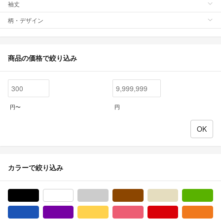
袖丈
柄・デザイン
商品の価格で絞り込み
円〜
円
カラーで絞り込み
ブラック/黒色系
ホワイト/白色系
グレー/灰色系
ブラウン/茶色系
ベージュ系
グ
ブルー・ネイビー/青色系
パープル/紫色系
イエロー/黄色系
ピンク/桃色系
レッド/赤色系
オ