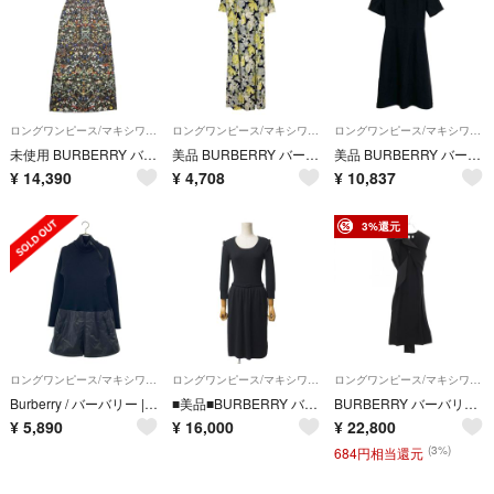
ロングワンピース/マキシワンピース
ロングワンピース/マキシワンピース
ロングワンピース/マキシワンピース
未使用 BURBERRY バーバリー シルク100％ 花柄 総柄 キャミソール ワンピース ドレス ロング サイドスリット UK6 ブラック マルチ レディース 古着 中古 USED
美品 BURBERRY バーバリーズ バーバリー ヴィンテージ フラワープリント M ブラック イエロー レディース 古着 中古 USED
美品 BURBERRY バーバリー シルク×ウール ショートスリーブ フレアワンピース サイズ36 ブラック レディース 古着 中古 USED
¥
14,390
¥
4,708
¥
10,837
3%還元
ロングワンピース/マキシワンピース
ロングワンピース/マキシワンピース
ロングワンピース/マキシワンピース
Burberry / バーバリー | GOLF / リブニット ナイロン切替 ワンピース | M | ブラック | レディース
■美品■BURBERRY バーバリー ワンピース サイズ38 カシミヤ混 ベルテッド タイトワンピース 長袖 ブランド古着【中古】20260114/RA7248
BURBERRY バーバリー ワンピース
¥
5,890
¥
16,000
¥
22,800
(3%)
684円相当還元