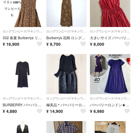
ロングワンピース/マキシワンピース
ロングワンピース/マキシワンピース
ロングワンピース/マキシワンピース
332 春夏 Burberrys リネン ロング ワンピース XL 花柄
Burberrys 花柄 ロングワンピース ブラウン 9号
大きいサイズ バーバリーロンドン ギャザー ビーズ ワンピース XLサイズ
¥
16,900
¥
9,700
¥
8,000
ロングワンピース/マキシワンピース
ロングワンピース/マキシワンピース
ロングワンピース/マキシワンピース
BURBERRY バーバリー ウール100％ 長袖 ニット ワンピース 表記サイズ 38 洋服 レディース ブラック系 DN2196
極美品＊バーバリーロンドン 切替ワンピース 40 黒 シャドーチェック 異素材
バーバリーロンドン★フリルネック エンパイアウエスト ワンピース Aライン
¥
4,880
¥
14,900
¥
6,980