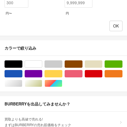
円〜
円
カラーで絞り込み
ブラック/黒色系
ホワイト/白色系
グレー/灰色系
ブラウン/茶色系
ベージュ系
グ
ブルー・ネイビー/青色系
パープル/紫色系
イエロー/黄色系
ピンク/桃色系
レッド/赤色系
オ
シルバー/銀色系
ゴールド/金色系
マルチカラー
BURBERRYを出品してみませんか？
買取よりも高値で売れる!
まずはBURBERRYの売れ筋価格をチェック