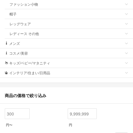
ファッション小物
帽子
レッグウェア
レディース その他
メンズ
コスメ/美容
キッズ/ベビー/マタニティ
インテリア/住まい/日用品
商品の価格で絞り込み
円〜
円