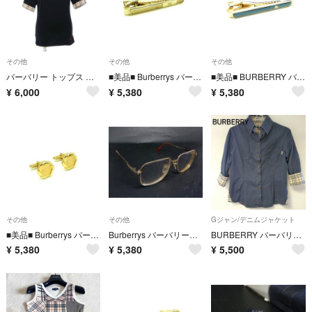
その他
その他
その他
バーバリー トップス 【Bランク】【中古】
■美品■ Burberrys バーバリーズ タイクリップ ネクタイピン アクセサリー メンズ ゴールド系 DP4280
■美品■ BURBERRY バーバリー タイクリップ ネクタイピン アクセサリー メンズ ネイビー系×ゴールド系 DP4255
¥
6,000
¥
5,380
¥
5,380
その他
その他
Gジャン/デニムジャケット
■美品■ Burberrys バーバリーズ カフスボタン カフリンクス アクセサリー メンズ ゴールド系 DP4231
Burberrys バーバリーズ 55□16-140 度入り サングラス 眼鏡 メガネ ゴールド系×クリア DP3816
BURBERRY バーバリー 七分袖シャツ デニム ノバチェック切替 UK8
¥
5,380
¥
5,380
¥
5,500