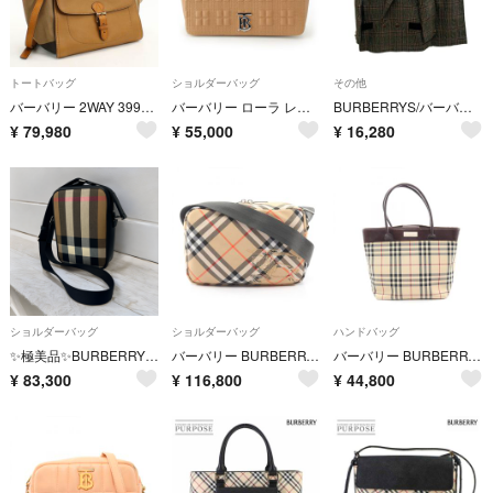
トートバッグ
ショルダーバッグ
その他
バーバリー 2WAY 3992188 トートバッグ
バーバリー ローラ レザー チェーン ショルダーバッグ ベージュ【中古】
BURBERRYS/バーバリーズ/ヴィンテージ/80s～90s/チェック柄セットアップ/テーラードジャケット×スカート/サイズ9AR/ブラウン系/FC3785
¥
79,980
¥
55,000
¥
16,280
ショルダーバッグ
ショルダーバッグ
ハンドバッグ
✨極美品✨BURBERRY バーバリー パディ クロスボディバッグ ショルダー
バーバリー BURBERRY ヴィンテージチェック ショルダーバッグ バッグ キャンバス レディース ベージュ系 / マルチカラー 8091320 【新品】
バーバリー BURBERRY ノバチェック ハンドバッグ バッグ キャンバス レザー レディース ベージュ系 / ブラウン系 【中古】
¥
83,300
¥
116,800
¥
44,800