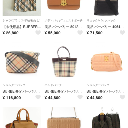
シャツ/ブラウス(半袖/袖なし)
ボディバッグ/ウエストポーチ
リュック/バックパック
【未使用品】BURBERRY LONDON 半袖シャツ ノバチェック LL
美品 バーバリー 8012205 レザー ブラウン ウエストバッグ ボディバッグ 茶 0301【中古】BURBERRY
美品 バーバリー 4064913 2WAY ブラック リュック デイパック 黒 1342【中古】BURBERRY
¥
26,800
¥
55,000
¥
71,500
ショルダーバッグ
ハンドバッグ
ショルダーバッグ
BURBERRY バーバリー ショルダーバッグ ヴィンテージチェック
BURBERRY バーバリー ハンドバッグ ノバチェック
BURBERRY バーバリー ショルダーバッグ ローラ
¥
116,800
¥
44,800
¥
44,800