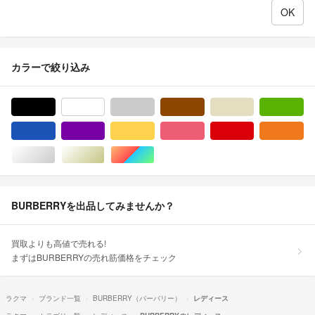
カラーで絞り込み
ブラック/黒色系
ホワイト/白色系
グレー/灰色系
ブラウン/茶色系
ベージュ系
グ
ブルー・ネイビー/青色系
パープル/紫色系
イエロー/黄色系
ピンク/桃色系
レッド/赤色系
オ
シルバー/銀色系
ゴールド/金色系
マルチカラー
BURBERRYを出品してみませんか？
買取よりも高値で売れる!
まずはBURBERRYの売れ筋価格をチェック
ラクマ
ブランド一覧
BURBERRY（バーバリー）
レディース