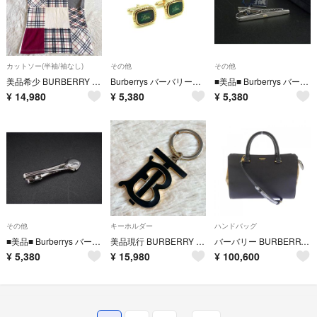
カットソー(半袖/袖なし)
その他
その他
美品希少 BURBERRY ノバチェック パッチワーク ノースリーブ カットソー
Burberrys バーバリーズ カフスボタン カフリンクス アクセサリー メンズ グリーン系×ゴールド系 DP4212
■美品■ Burberrys バーバリーズ タイクリップ ネクタイピン アクセサリー メンズ シルバー系 DP4194
¥
14,980
¥
5,380
¥
5,380
その他
キーホルダー
ハンドバッグ
■美品■ Burberrys バーバリーズ タイクリップ ネクタイピン アクセサリー メンズ シルバー系 DP4169
美品現行 BURBERRY バーバリー TBロゴ キーリング 黒 キーホルダー
バーバリー BURBERRY BAG
¥
5,380
¥
15,980
¥
100,600