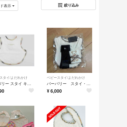
絞り込み
ッド表示
スタイ/よだれかけ
ベビースタイ/よだれかけ
バーバリー スタイ キッズ 男児 女児 白【新品 未使用品】【ネット限定】【新入荷!】≪
バーバリー スタイ・靴下・タオル
90
¥
6,000