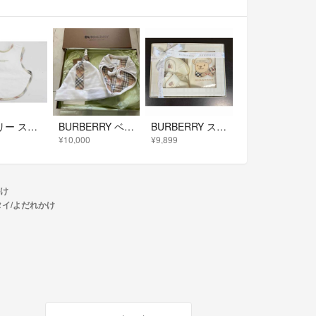
バーバリー スタイ キッズ 男児 女児 白【新品 未使用品】【ネット限定】【新入荷!】≪
BURBERRY ベビースタイ帽子セット
BURBERRY スタイ＆ファーストシューズSET
¥10,000
¥9,899
かけ
タイ/よだれかけ