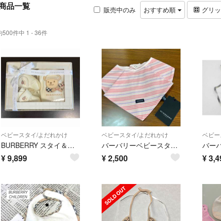
商品一覧
販売中のみ
おすすめ順
グリ
約500件中 1 - 36件
ベビースタイ/よだれかけ
ベビースタイ/よだれかけ
ベビー
BURBERRY スタイ＆ファーストシューズSET
バーバリーベビースタイタグ付きピンクボーダー
¥
9,899
¥
2,500
¥
3,4