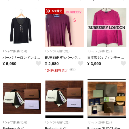
5%還元
Tシャツ(長袖/七分)
Tシャツ(長袖/七分)
Tシャツ(長袖/七分)
バーバリーロンドン 24-594-09 トップス 1 ブラック フリル ITAOQZ9UP2IC
BURBERRY(バーバリー) レディース バーガンディ 長袖 Tシャツ S
日本製90sヴィンテージ BURBERRY LONDON 長袖Tシャツ 三陽商会
¥
5,980
¥
2,680
¥
3,990
(5%)
134円相当還元
Tシャツ(長袖/七分)
Tシャツ(長袖/七分)
Tシャツ(長袖/七分)
Burberry タグ
Burberry タグ
Burberry GUCCI ポールスミス 箱 サングラスケース アップル