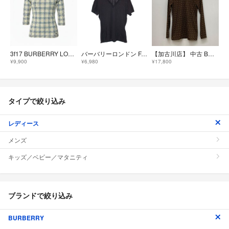
3f17 BURBERRY LONDON バーバリーロンドン ノバチェック ホース刺繍 長袖カットソー ロンT 40 ライトベージュ コットン レディースo07t
バーバリーロンドン FAA26-048 トップス 2 ブラック チェック IT191ME65TG0
【加古川店】 中古 BURBERRY | バーバリー 長袖Ｔシャツ TBロゴ 8025233 【112】
¥9,900
¥6,980
¥17,800
タイプで絞り込み
レディース
メンズ
キッズ／ベビー／マタニティ
ブランドで絞り込み
BURBERRY