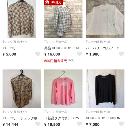
5%還元
Tシャツ(長袖/七分)
Tシャツ(長袖/七分)
Tシャツ(長袖/七分)
バーバリー
美品 BURBERRY LONDON ノバチェック 七分袖 トップス ベージュ 8
バーバリーゴルフ ロンT
¥
5,000
¥
16,000
¥
1,980
(5%)
800円相当還元
Tシャツ(長袖/七分)
Tシャツ(長袖/七分)
Tシャツ(長袖/七分)
バーバリー チェック柄シャツ 10Y 140cm ベージュ系
〈新品タグ付き〉Burberry ロゴ 長袖 ロンT オーバーサイズ ピンク
BURBERRY LONDON ブラックレーヨンシャツ
¥
14,444
¥
19,800
¥
7,000