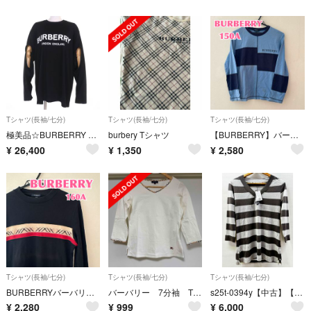
Tシャツ(長袖/七分)
Tシャツ(長袖/七分)
Tシャツ(長袖/七分)
極美品☆BURBERRY バーバリー 8025663 コットン100％ ティッシ期 袖穴あきデザイン ロゴ入り 長袖Ｔシャツ ブラック L 正規品 レディース
burbery Tシャツ
【BURBERRY】バーバリー ロンドン 長袖Tシャツ 150A ネイビーブルー
¥
26,400
¥
1,350
¥
2,580
Tシャツ(長袖/七分)
Tシャツ(長袖/七分)
Tシャツ(長袖/七分)
BURBERRYバーバリー 長袖Tシャツ160A ノバチェック黒綿100ロンT
バーバリー 7分袖 Tシャツ
s25t-0394y【中古】【未使用】BURBERRY LONDON バーバリー ロンドン トップス カットソー 七分丈 ボーダー レディース
¥
2,280
¥
999
¥
6,000