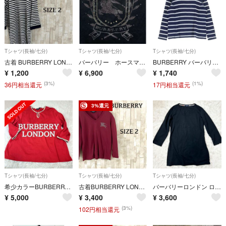
Tシャツ(長袖/七分)
Tシャツ(長袖/七分)
Tシャツ(長袖/七分)
古着 BURBERRY LONDON 七分袖 Tシャツ サイズ2 ボーダー
バーバリー ホースマーク ビッグロゴ ロンT 長袖Tシャツ デカロゴ
BURBERRY バーバリー ボーダー柄 長袖Tシャツ ロングスリーブ ロンティー ネイビー レディース
¥
1,200
¥
6,900
¥
1,740
(3%)
(1%)
36円相当還元
17円相当還元
3%還元
Tシャツ(長袖/七分)
Tシャツ(長袖/七分)
Tシャツ(長袖/七分)
希少カラーBURBERRY LONDON Redノバチェック ヴィンテージ七分丈
古着BURBERRY LONDON 長袖 Tシャツ ビッグロゴ 日本製
バーバリーロンドン ロンT カットソー 長袖 ロゴ 筆記体 ブラック M
¥
5,000
¥
3,400
¥
3,600
(3%)
102円相当還元