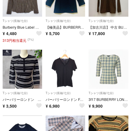
Tシャツ(長袖/七分)
Tシャツ(長袖/七分)
Tシャツ(長袖/七分)
Burberry Blue Label バーバリーブルーレーベル 長袖 BD ボタンダウン ノバチェック シャツ チェック ロゴ 刺繍 古着 VINTAGE ブラウン 38 G698
【極美品】BURBERRY LONDON ノバチェック 七分袖 カットソー 刺繍
【加古川店】 中古 BURBERRY | バーバリー 長袖Ｔシャツ TBロゴ 8025233 【112】
¥
4,480
¥
5,700
¥
17,800
(7%)
313円相当還元
Tシャツ(長袖/七分)
Tシャツ(長袖/七分)
Tシャツ(長袖/七分)
バーバリーロンドン 七分丈カットソー ボーダー
バーバリーロンドン FAA26-048 トップス 2 ブラック チェック IT191ME65TG0
3f17 BURBERRY LONDON バーバリーロンドン ノバチェック ホース刺繍 長袖カットソー ロンT 40 ライトベージュ コットン レディースo07t
¥
3,500
¥
6,980
¥
9,900