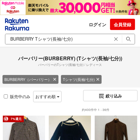
ログイン
会員登録
バーバリー(BURBERRY) (Tシャツ(長袖/七分))
バーバリーのTシャツ(長袖/七分) / レディース
BURBERRY（バーバリー）
Tシャツ(長袖/七分)
絞り込み
販売中のみ
おすすめ順
約400件中 1 - 36件
7%還元