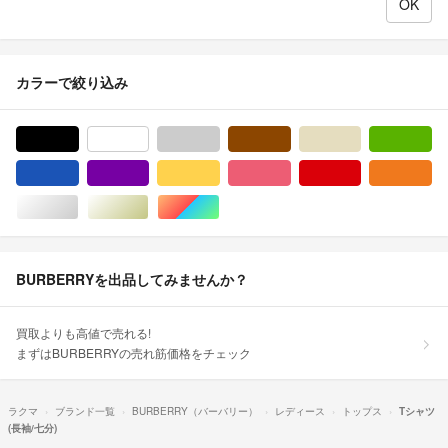
カラーで絞り込み
ブラック/黒色系
ホワイト/白色系
グレー/灰色系
ブラウン/茶色系
ベージュ系
グ
ブルー・ネイビー/青色系
パープル/紫色系
イエロー/黄色系
ピンク/桃色系
レッド/赤色系
オ
シルバー/銀色系
ゴールド/金色系
マルチカラー
BURBERRYを出品してみませんか？
買取よりも高値で売れる!
まずはBURBERRYの売れ筋価格をチェック
ラクマ
ブランド一覧
BURBERRY（バーバリー）
レディース
トップス
Tシャツ
(長袖/七分)