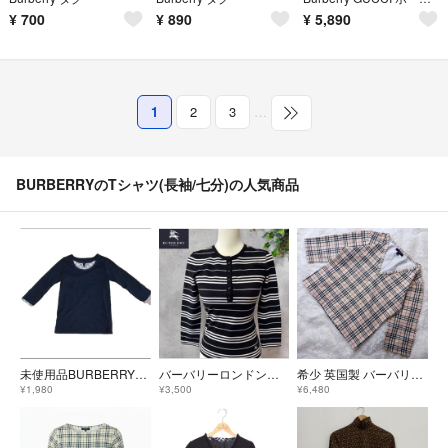
¥
700
¥
890
¥
5,890
1
2
3
…
BURBERRYのTシャツ(長袖/七分)の人気商品
未使用品BURBERRY七分Tシャツ
バーバリーロンドン 七分丈カットソー ボーダー
希少 英国製 バーバリーロンドン ノバチェック カットソー Vネック
¥1,980
¥3,500
¥6,480