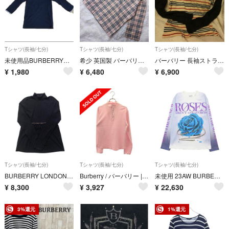
Tシャツ(長袖/七分)
Tシャツ(長袖/七分)
Tシャツ(長袖/七分)
未使用品BURBERRY七分Tシャツ
希少 英国製 バーバリーロンドン ノバチェック カットソー Vネック
バーバリー 長袖ストライプロング Tシャツ
¥
1,980
¥
6,480
¥
6,900
Tシャツ(長袖/七分)
Tシャツ(長袖/七分)
Tシャツ(長袖/七分)
BURBERRY LONDON バーバリー ロンドン 長袖カットソー 黒トップス
Burberry / バーバリー | golf / ノバチェックジップ ハイネック カットソー | M | ピンク | レディース
未使用 23AW BURBERRY バーバリー ロング Tシャツ ローズプリント ロゴ クルーネック 長袖 パープル ホワイト ブルー XXXS メンズ レディース 古着 中古 USED
¥
8,300
¥
3,927
¥
22,630
3%還元
1%還元