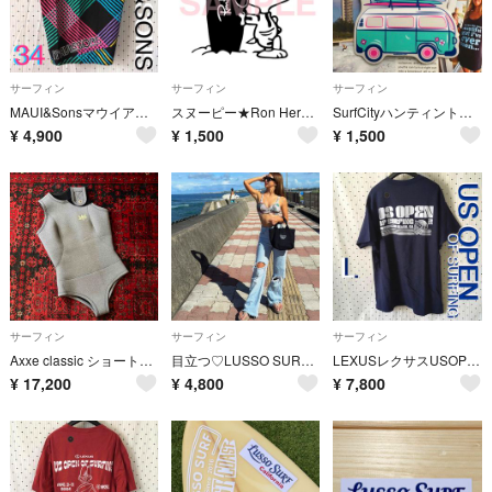
サーフィン
サーフィン
サーフィン
MAUI&SonsマウイアンドサンズUS限定サーフショーツ海パン34インチ
スヌーピー★Ron Hermanカッティングステッカー
SurfCityハンティントンビーチUS限定激レアnewサーフヴァンステッカー
¥
4,900
¥
1,500
¥
1,500
サーフィン
サーフィン
サーフィン
Axxe classic ショートジョン 2mm レディース
目立つ♡LUSSO SURF ロングビーチトートバッグ ブラック ロンハーマン
LEXUSレクサスUSOPENsurf＠ハンティントンビーチ限定記念TシャツL
¥
17,200
¥
4,800
¥
7,800