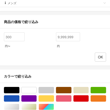
メンズ
商品の価格で絞り込み
円〜
円
カラーで絞り込み
ブラック/黒色系
ホワイト/白色系
グレー/灰色系
ブラウン/茶色系
ベージュ系
グ
ブルー・ネイビー/青色系
パープル/紫色系
イエロー/黄色系
ピンク/桃色系
レッド/赤色系
オ
シルバー/銀色系
ゴールド/金色系
マルチカラー