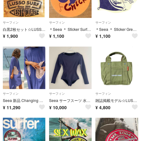
サーフィン
サーフィン
サーフィン
白黒2枚セット☆LUSSO SURF 防水ステッカー☆送料込み ベイフロー
＊Seea ＊ Sticker Surf Check シーア ステッカー シール
＊Seea ＊ Sticker Green Roomシーア ステッカー シール
¥
1,900
¥
1,100
¥
1,100
サーフィン
サーフィン
サーフィン
Seea 新品 Changing Cape シーア ケープ お着替え ポンチョ
Seea サーフスーツ 水着 xs
雑誌掲載モデル☆LUSSO SURF マルチポケットトートバッグ カーキ ロンハーマン 送料込み
¥
11,290
¥
10,000
¥
4,800