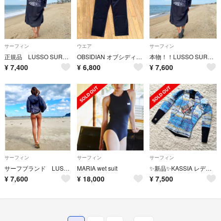
サーフィン
ウエア
サーフィン
正規品 LUSSO SURF お着替えポンチョ グレー⭐︎送料込み
OBSIDIAN オブシディアン 22Sストレッチパンツサイズ：S
本物！！LUSSO SURF お着替えポンチョ グレー⭐︎送料込み
¥
7,400
¥
6,800
¥
7,600
サーフィン
サーフィン
サーフィン
サーフブランド LUSSO SURF お着替えポンチョ グレー⭐︎送料込み
MARIA wet suit
✨新品✨KASSIA レディース ロンスリ タッパー フロントジッパー S
¥
7,600
¥
18,000
¥
7,500