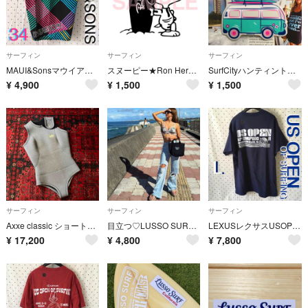
サーフィン
サーフィン
サーフィン
MAUI&SonsマウイアンドサンズUS限定サーフショーツ海パン34インチ
スヌーピー★Ron Hermanカッティングステッカー
SurfCityハンティントンビーチUS限定激レアnewサーフヴァンステッカー
¥
4,900
¥
1,500
¥
1,500
サーフィン
サーフィン
サーフィン
Axxe classic ショートジョン 2mm レディース
目立つ♡LUSSO SURF ロングビーチトートバッグ ブラック ロンハーマン
LEXUSレクサスUSOPENsurf＠ハンティントンビーチ限定記念TシャツL
¥
17,200
¥
4,800
¥
7,800