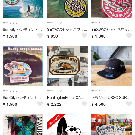
サーフィン
サーフィン
サーフィン
Surf city ハンティントンビーチUS限定激レアnewskoolサーフステッカー
SEXWAXセックスワックスUS限定ラウンドグラデーションアイコンステッカー
SEXWAXセックスワックスUS限定BIGミラーアイコンステッカー１点物
¥
1,500
¥
850
¥
1,800
サーフィン
サーフィン
サーフィン
SurfCityハンティントンビーチ限定激レアnewskoolウェーブステッカー
HuntingtonBeachCA限定サーフシティーサーフバンデザインステッカー
正規品☆LUSSO SURF ロゴメッシュキャップ 帽子☆ブラック ロンハーマン
¥
1,500
¥
2,222
¥
4,500