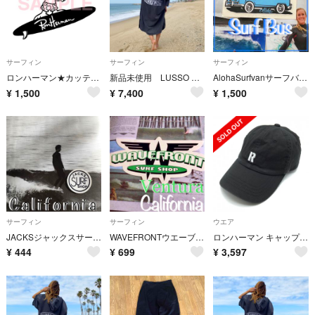
サーフィン
サーフィン
サーフィン
ロンハーマン★カッティングステッカー
新品未使用 LUSSO SURF お着替えポンチョ グレー⭐︎送料込み
AlohaSurfvanサーフバンhawaii限定型抜きワーゲンバスステッカー
¥
1,500
¥
7,400
¥
1,500
サーフィン
サーフィン
ウエア
JACKSジャックスサーフCalifornia限定ミニショップアイコンステッカー
WAVEFRONTウエーブフロントVE限定サーフショップ型抜きアイコンステッカー
ロンハーマン キャップ 黒×白 ロゴ刺しゅう ゴルフウェア RHC RonHerman
¥
444
¥
699
¥
3,597