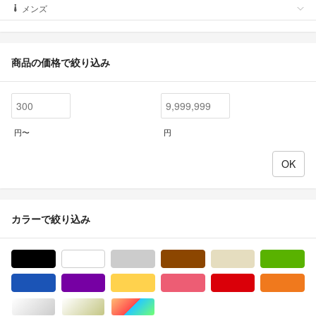
メンズ
商品の価格で絞り込み
円〜
円
カラーで絞り込み
ブラック/黒色系
ホワイト/白色系
グレー/灰色系
ブラウン/茶色系
ベージュ系
グ
ブルー・ネイビー/青色系
パープル/紫色系
イエロー/黄色系
ピンク/桃色系
レッド/赤色系
オ
シルバー/銀色系
ゴールド/金色系
マルチカラー