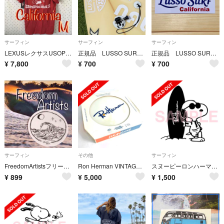
サーフィン
サーフィン
サーフィン
LEXUSレクサスUSOPENsurf＠ハンティントンビーチ限定記念TシャツM
正規品 LUSSO SURF 80’s ロゴステッカー 送料込み ロンハーマン
正規品 LUSSO SURF 80’s ロゴステッカー 送料込み ロンハーマン
¥
7,800
¥
700
¥
700
サーフィン
その他
サーフィン
FreedomArtistsフリーダムアーティストマリブ限定waveステッカー
Ron Herman VINTAGE ロンハーマンヴィンテージ フリスビー ジャクソンマティスコラボ ホワイト / 241011013259
スヌーピーロンハーマン★カッティングステッカー★
¥
899
¥
5,000
¥
1,500