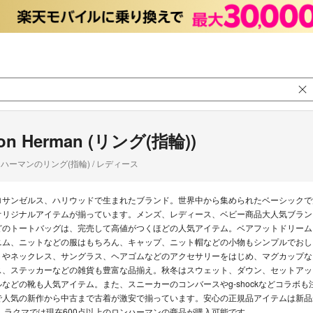
on Herman (リング(指輪))
ハーマンのリング(指輪) / レディース
ロサンゼルス、ハリウッドで生まれたブランド。世界中から集められたベーシックで
オリジナルアイテムが揃っています。メンズ、レディース、ベビー商品大人気ブラン
どのトートバッグは、完売して高値がつくほどの人気アイテム。ベアフットドリーム
ニム、ニットなどの服はもちろん、キャップ、ニット帽などの小物もシンプルでおし
トやネックレス、サングラス、ヘアゴムなどのアクセサリーをはじめ、マグカップなど
ス、ステッカーなどの雑貨も豊富な品揃え。秋冬はスウェット、ダウン、セットアッ
ルなどの靴も人気アイテム。また、スニーカーのコンバースやg-shockなどコラボ
で人気の新作から中古まで古着が激安で揃っています。安心の正規品アイテムは新品未
リ ラクマでは現在600点以上のロンハーマンの商品が購入可能です。