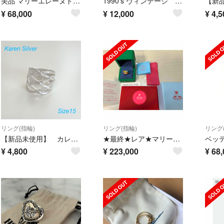
美品 マリーエレーヌドゥタイヤック ラピスラズリ チェーンリング MHT
1990's ヴィンテージ ターコイズ フラワー リング インディアンジュエリー
¥
68,000
¥
12,000
¥
4,5
リング(指輪)
リング(指輪)
リング
【新品未使用】 カレンシルバー シルバーリング⑦-1 サイズ15号
★最終★レア★マリーエレーヌドゥタイヤック MHT Tity リング
¥
4,800
¥
223,000
¥
68,