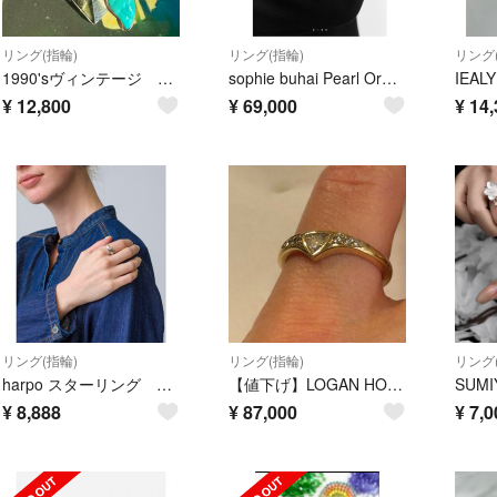
リング(指輪)
リング(指輪)
リング
1990'sヴィンテージ フラワー リング ズニ族 インディアンジュエリー
sophie buhai Pearl Orb Ring
IEALY
¥
12,800
¥
69,000
¥
14,
リング(指輪)
リング(指輪)
リング
harpo スターリング サイズ5(11号相当)
【値下げ】LOGAN HOLLOWELL ローガン・ホロウェル リング
¥
8,888
¥
87,000
¥
7,0