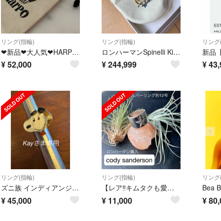
リング(指輪)
リング(指輪)
リング
❤︎新品❤︎大人気❤︎HARPO ハルポ❤︎ハートリング
ロンハーマンSpinelli Kilcollin リング
¥
52,000
¥
244,999
¥
43,
リング(指輪)
リング(指輪)
リング
ズニ族 インディアンジュエリー リング スヌーピー ハルポ ロンハーマン
【レア‼️キムタクも愛用】ロンハーマン購入 コディサンダーソン シルバーリング
¥
45,000
¥
11,000
¥
80,