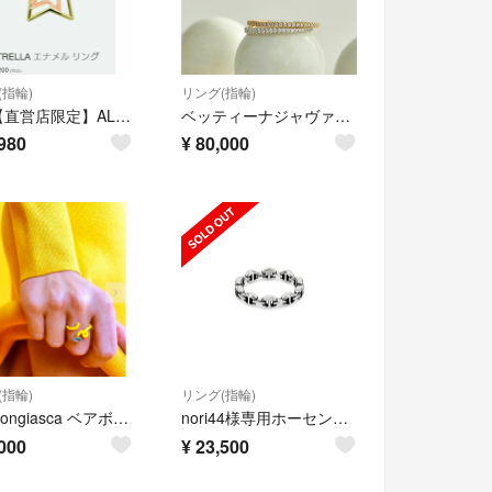
(指輪)
リング(指輪)
新品【直営店限定】ALIITA エストリアエナメルリング
ベッティーナジャヴァエリ フルエタニティリング
980
¥
80,000
(指輪)
リング(指輪)
Bea Bongiasca ベアボンジャスカ イエローリング
nori44様専用ホーセンブース MICRO DAME III TRI-LINK
000
¥
23,500