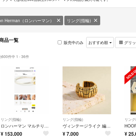
on Herman（ロンハーマン）
リング(指輪)
商品一覧
販売中のみ
おすすめ順
グリ
約600件中 1 - 36件
リング(指輪)
リング(指輪)
リング
ロンハーマン マルチりんぐ3連 シルバーゴールド【13号】
ヴィンテージライク 編み込み ゴールドリング
HOO
¥
153,000
¥
7,000
¥
25,