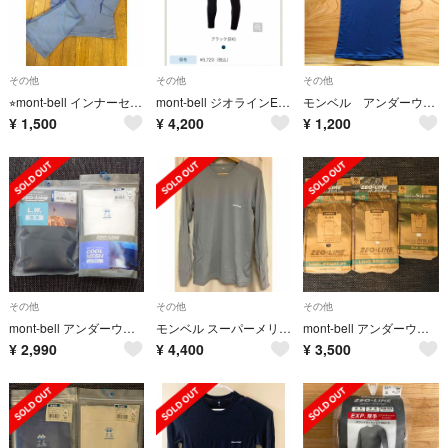
その他
その他
その他
⭐︎mont-bell インナーセットアップ
mont-bell ジオラインEXPタイツ men's
モンベル アンダーウェア 半袖Tシャツ
¥
1,500
¥
4,200
¥
1,200
その他
その他
その他
mont-bell アンダーウェア２点セット
モンベル スーパーメリノウールM.W.ラウンドネックシャツ Men's
mont-bell アンダーウェア３枚セット
¥
2,990
¥
4,400
¥
3,500