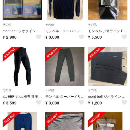
その他
その他
その他
mont-bell ジオラインアンダーウェア２枚セット
モンベル スーパーメリノウール M.W. ラウンドネックシャツ Men's
モンベル ジオライン EXP. 厚手 ラウンドネックシャツ Men’s S
¥
2,900
¥
3,000
¥
5,500
その他
その他
その他
⚠️JEEP-shop様専用 モンベル サポーテックライトタイツ Men's
モンベル スーパーメリノウール L.W. タイツ
mont-bell ジオライン L.W. ウエストウォーマー
¥
3,599
¥
3,000
¥
1,200