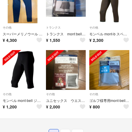
その他
トランクス
その他
スーパーメリノウール EXP. タイツ Men's
トランクス mont bell 前開き L
モンベル mont-b スペリオシルク L.W.ニーロングタイツ Men's
¥
4,300
¥
1,550
¥
2,300
その他
その他
その他
モンベル mont-bell ジオライン L.W. ニーロングタイツ Men's
ユニセックス ウエストウォーマー
ゴルフ様専用mont-bell ジオラインＬ.Wブリーフ
¥
1,200
¥
2,000
¥
800