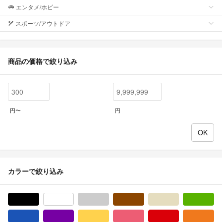
エンタメ/ホビー
スポーツ/アウトドア
商品の価格で絞り込み
円〜
円
カラーで絞り込み
ブラック/黒色系
ホワイト/白色系
グレー/灰色系
ブラウン/茶色系
ベージュ系
グ
ブルー・ネイビー/青色系
パープル/紫色系
イエロー/黄色系
ピンク/桃色系
レッド/赤色系
オ