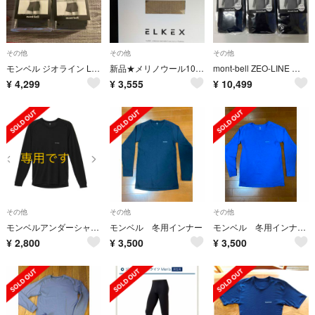
その他
その他
その他
モンベル ジオライン L.W.トランクス
新品★メリノウール100% メンズLLサイズ
mont-bell ZEO-LINE メンズ長袖インナー M 3点
¥
4,299
¥
3,555
¥
10,499
その他
その他
その他
モンベルアンダーシャツ 長袖 ジオラインL.W.ラウンド
モンベル 冬用インナー
モンベル 冬用インナー
¥
2,800
¥
3,500
¥
3,500