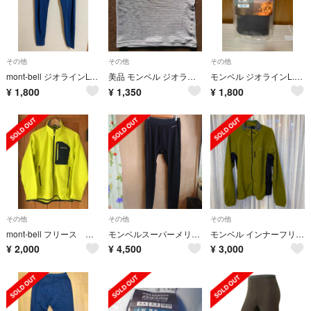
その他
その他
その他
mont-bell ジオラインLWタイツ メンズ Lサイズ ネイビー
美品 モンベル ジオライン L.W ウエストウォーマー 腹巻き M
モンベル ジオラインL.W半袖ブラック
¥
1,800
¥
1,350
¥
1,800
その他
その他
その他
mont-bell フリース メンズS
モンベルスーパーメリノウールアンダーウエアエクスペディション
モンベル インナーフリース
¥
2,000
¥
4,500
¥
3,000