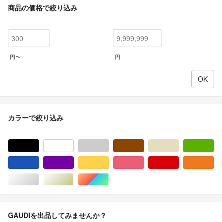
商品の価格で絞り込み
円〜
円
カラーで絞り込み
ブラック/黒色系
ホワイト/白色系
グレー/灰色系
ブラウン/茶色系
ベージュ系
グ
ブルー・ネイビー/青色系
パープル/紫色系
イエロー/黄色系
ピンク/桃色系
レッド/赤色系
オ
シルバー/銀色系
ゴールド/金色系
マルチカラー
GAUDIを出品してみませんか？