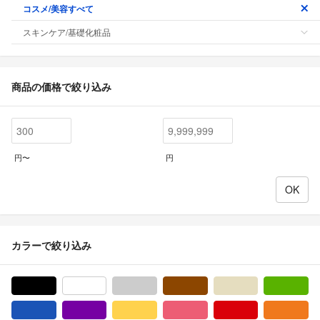
コスメ/美容すべて
スキンケア/基礎化粧品
商品の価格で絞り込み
円〜
円
カラーで絞り込み
ブラック/黒色系
ホワイト/白色系
グレー/灰色系
ブラウン/茶色系
ベージュ系
グ
ブルー・ネイビー/青色系
パープル/紫色系
イエロー/黄色系
ピンク/桃色系
レッド/赤色系
オ