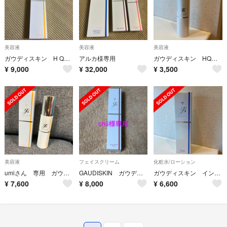
美容液
美容液
美容液
ガウディスキン H Qクリア
アルカ様専用
ガウディスキン HQクリア
¥
9,000
¥
32,000
¥
3,500
美容液
フェイスクリーム
化粧水/ローション
umiさん 専用 ガウディスキン HQクリア GAUDISKIN
GAUDISKIN ガウディスキン デュアルレチノプラス
ガウディスキン インナーモイストTAローション
¥
7,600
¥
8,000
¥
6,600