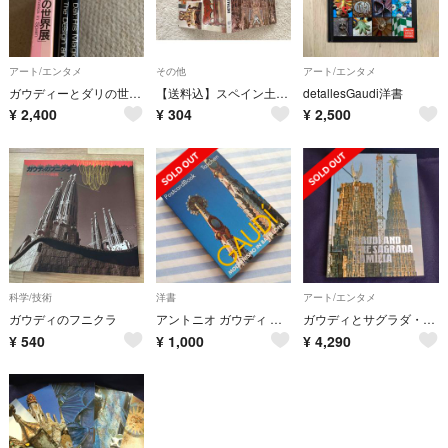
アート/エンタメ
その他
アート/エンタメ
ガウディーとダリの世界 ２冊入り
【送料込】スペイン土産 ガウディ作品ポストカード 10枚つづり
detallesGaudi洋書
¥
2,400
¥
304
¥
2,500
科学/技術
洋書
アート/エンタメ
ガウディのフニクラ
アントニオ ガウディ ポストカードブック 洋書版
ガウディとサグラダ・ファミリア展 図録
¥
540
¥
1,000
¥
4,290