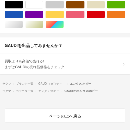
ブラック/黒色系
ホワイト/白色系
グレー/灰色系
ブラウン/茶色系
ベージュ系
グ
ブルー・ネイビー/青色系
パープル/紫色系
イエロー/黄色系
ピンク/桃色系
レッド/赤色系
オ
シルバー/銀色系
ゴールド/金色系
マルチカラー
GAUDIを出品してみませんか？
買取よりも高値で売れる!
まずはGAUDIの売れ筋価格をチェック
ラクマ
ブランド一覧
GAUDI（ガウディ）
エンタメ/ホビー
ラクマ
カテゴリ一覧
エンタメ/ホビー
GAUDIのエンタメ/ホビー
ページの上へ戻る