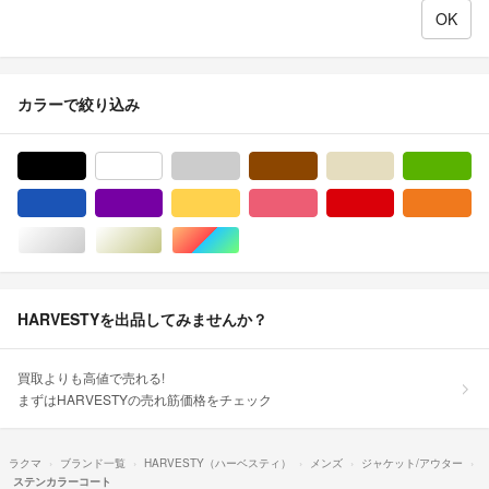
カラーで絞り込み
ブラック/黒色系
ホワイト/白色系
グレー/灰色系
ブラウン/茶色系
ベージュ系
グ
ブルー・ネイビー/青色系
パープル/紫色系
イエロー/黄色系
ピンク/桃色系
レッド/赤色系
オ
シルバー/銀色系
ゴールド/金色系
マルチカラー
HARVESTYを出品してみませんか？
買取よりも高値で売れる!
まずはHARVESTYの売れ筋価格をチェック
ラクマ
ブランド一覧
HARVESTY（ハーベスティ）
メンズ
ジャケット/アウター
ステンカラーコート