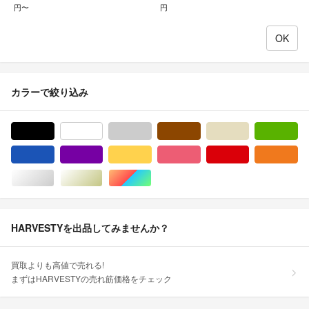
円〜
円
カラーで絞り込み
ブラック/黒色系
ホワイト/白色系
グレー/灰色系
ブラウン/茶色系
ベージュ系
グ
ブルー・ネイビー/青色系
パープル/紫色系
イエロー/黄色系
ピンク/桃色系
レッド/赤色系
オ
シルバー/銀色系
ゴールド/金色系
マルチカラー
HARVESTYを出品してみませんか？
買取よりも高値で売れる!
まずはHARVESTYの売れ筋価格をチェック