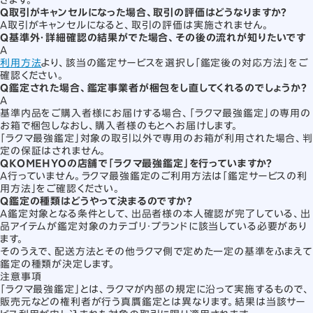
Q
取引がキャンセルになった場合、取引の評価はどうなりますか？
A
取引がキャンセルになると、取引の評価は実施されません。
Q
基準外・詳細確認の結果がでた場合、その後の流れが知りたいです
A
利用方法
より、該当の鑑定サービスを選択し「鑑定後の対応方法」をご
確認ください。
Q
鑑定された場合、鑑定事業者が梱包をし直してくれるのでしょうか？
A
基準内品をご購入者様にお届けする場合、「ラクマ最強鑑定」の専用の
お箱で梱包しなおし、購入者様のもとへお届けします。
「ラクマ最強鑑定」対象の取引以外で専用のお箱が利用された場合、判
定の保証はされません。
Q
KOMEHYOの店舗で「ラクマ最強鑑定」を行っていますか？
A
行っていません。ラクマ最強鑑定のご利用方法は「鑑定サービスの利
用方法」をご確認ください。
Q
鑑定の種類はどうやって決まるのですか？
A
鑑定対象となる条件として、出品者様の本人確認が完了している、出
品アイテムが鑑定対象のカテゴリ・ブランドに該当している必要があり
ます。
そのうえで、配送方法とその他ラクマ側で定めた一定の基準をふまえて
鑑定の種類が決定します。
注意事項
「ラクマ最強鑑定」とは、ラクマが内部の規定に沿って実施するもので、
販売元などの権利者が行う真贋鑑定とは異なります。
結果は当該サー