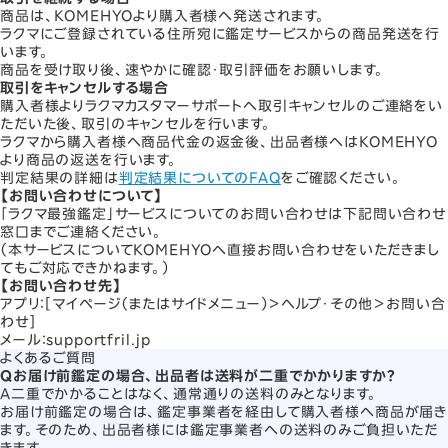
商品は、KOMEHYOより購入者様へ発送されます。
ラクマにご登録されている住所宛に鑑定サービスからの商品発送を行
います。
商品を受け取り後、速やかに確認・取引評価をお願いします。
取引をキャンセルする場合
購入者様よりラクマカスタマーサポートへ取引キャンセルのご連絡をい
ただいた後、取引のキャンセルを行います。
ラクマから購入者様へ商品代金の返金後、出品者様へはKOMEHYO
より商品の返送を行います。
判定結果の詳細は
判定結果についてのFAQ
をご確認ください。
【お問い合わせについて】
「ラクマ最強鑑定」サービスについてのお問い合わせは下記問い合わせ
窓口までご連絡ください。
（本サービスについてKOMEHYOへ直接お問い合わせをいただきまし
てもご対応できかねます。）
【お問い合わせ先】
アプリ：［マイページ（またはサイドメニュー）＞ヘルプ・その他＞お問い合
わせ］
メール：support
fril.jp
よくあるご質問
Q
お届け前鑑定の場合、出品者は送料が二重でかかりますか？
A
二重でかかることはなく、通常通りの送料のみとなります。
お届け前鑑定の場合は、鑑定事業者を経由して購入者様へ商品が届き
ます。そのため、出品者様には鑑定事業者への送料のみご負担いただ
きます。