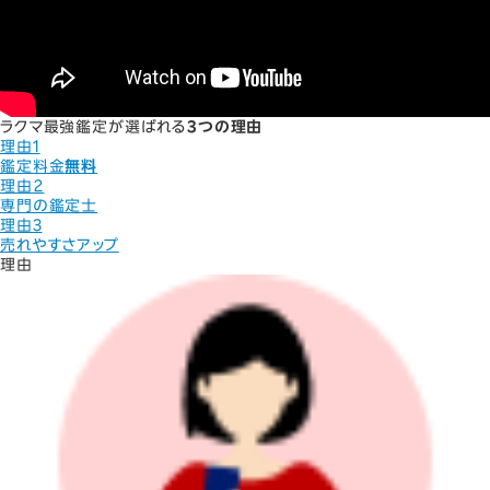
ラクマ最強鑑定が選ばれる
3
つの理由
理由1
鑑定料金
無料
理由２
専門の鑑定士
理由3
売れやすさアップ
理由