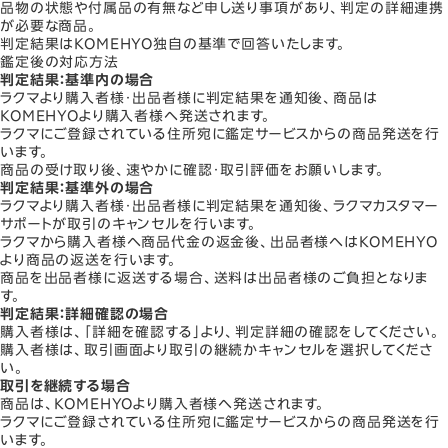
品物の状態や付属品の有無など申し送り事項があり、判定の詳細連携
が必要な商品。
判定結果はKOMEHYO独自の基準で回答いたします。
鑑定後の対応方法
判定結果：
基準内
の場合
ラクマより購入者様・出品者様に判定結果を通知後、商品は
KOMEHYOより購入者様へ発送されます。
ラクマにご登録されている住所宛に鑑定サービスからの商品発送を行
います。
商品の受け取り後、速やかに確認・取引評価をお願いします。
判定結果：
基準外
の場合
ラクマより購入者様・出品者様に判定結果を通知後、ラクマカスタマー
サポートが取引のキャンセルを行います。
ラクマから購入者様へ商品代金の返金後、出品者様へはKOMEHYO
より商品の返送を行います。
商品を出品者様に返送する場合、送料は出品者様のご負担となりま
す。
判定結果：
詳細確認
の場合
購入者様は、「詳細を確認する」より、判定詳細の確認をしてください。
購入者様は、取引画面より取引の継続かキャンセルを選択してくださ
い。
取引を継続する場合
商品は、KOMEHYOより購入者様へ発送されます。
ラクマにご登録されている住所宛に鑑定サービスからの商品発送を行
います。