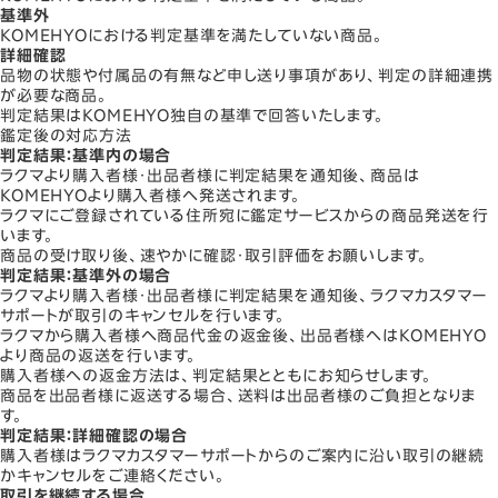
基準外
KOMEHYOにおける判定基準を満たしていない商品。
詳細確認
品物の状態や付属品の有無など申し送り事項があり、判定の詳細連携
が必要な商品。
判定結果はKOMEHYO独自の基準で回答いたします。
鑑定後の対応方法
判定結果：
基準内
の場合
ラクマより購入者様・出品者様に判定結果を通知後、商品は
KOMEHYOより購入者様へ発送されます。
ラクマにご登録されている住所宛に鑑定サービスからの商品発送を行
います。
商品の受け取り後、速やかに確認・取引評価をお願いします。
判定結果：
基準外
の場合
ラクマより購入者様・出品者様に判定結果を通知後、ラクマカスタマー
サポートが取引のキャンセルを行います。
ラクマから購入者様へ商品代金の返金後、出品者様へはKOMEHYO
より商品の返送を行います。
購入者様への返金方法は、判定結果とともにお知らせします。
商品を出品者様に返送する場合、送料は出品者様のご負担となりま
す。
判定結果：
詳細確認
の場合
購入者様はラクマカスタマーサポートからのご案内に沿い取引の継続
かキャンセルをご連絡ください。
取引を継続する場合