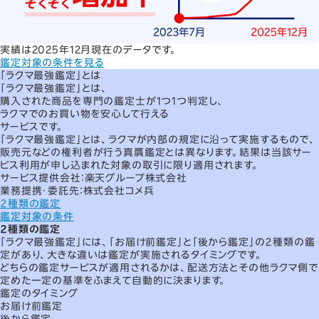
実績は2025年12月現在のデータです。
鑑定対象の条件を見る
「ラクマ最強鑑定」とは
「
ラクマ最強鑑定
」とは、
購入された商品を専門の鑑定士が1つ1つ判定し、
ラクマでのお買い物を安心して行える
サービスです。
「ラクマ最強鑑定」とは、ラクマが内部の規定に沿って実施するもので、
販売元などの権利者が行う真贋鑑定とは異なります。結果は当該サー
ビス利用が申し込まれた対象の取引に限り適用されます。
サービス提供会社：楽天グループ株式会社
業務提携・委託先：株式会社コメ兵
２種類の鑑定
鑑定対象の条件
２種類の鑑定
「ラクマ最強鑑定」には、「
お届け前鑑定
」と「
後から鑑定
」の２種類の鑑
定があり、大きな違いは鑑定が実施されるタイミングです。
どちらの鑑定サービスが適用されるかは、配送方法とその他ラクマ側で
定めた一定の基準をふまえて自動的に決まります。
鑑定のタイミング
お届け前鑑定