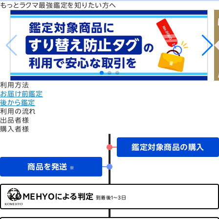
もっとラクマ最強鑑定を知りたい方へ
利用方法
お届け前鑑定
後から鑑定
利用の流れ
出品者様
購入者様
鑑定対象商品の購入
商品を発送
※
KOMEHYOによる判定
到着後1～3日