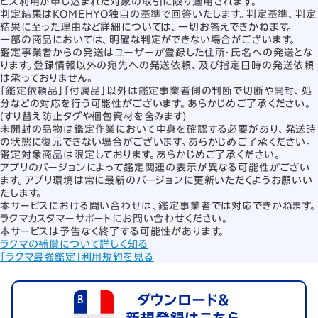
ビス利用が申し込まれた対象の取引に限り適用されます。
判定結果はKOMEHYO独自の基準で回答いたします。判定基準、判定
結果に至った理由など詳細については、一切お答えできかねます。
一部の商品においては、明確な判定ができない場合がございます。
鑑定事業者からの発送はユーザーが登録した住所・氏名への発送とな
ります。登録情報以外の宛先への発送依頼、及び指定日時の発送依頼
は承っておりません。
「鑑定依頼品」「付属品」以外は鑑定事業者側の判断で切断や開封、処
分などの対応を行う可能性がございます。あらかじめご了承ください。
(すり替え防止タグや梱包資材を含みます)
未開封の品物は鑑定作業において中身を確認する必要があり、発送時
の状態に復元できない場合がございます。あらかじめご了承ください。
鑑定対象商品は限定しております。あらかじめご了承ください。
アプリのバージョンによって鑑定関連の表示が異なる可能性がござい
ます。アプリ環境は常に最新のバージョンに更新いただくようお願いい
たします。
本サービスにおける問い合わせは、鑑定事業者では対応できかねます。
ラクマカスタマーサポートにお問い合わせください。
本サービスは予告なく終了する可能性があります。
ラクマの補償について詳しく知る
「ラクマ最強鑑定」利用規約を見る
ダウンロード＆
新規登録はこちら