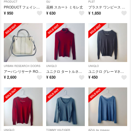
PRODUCT
GU
PLST
PRODUCT フェイシャルクレンザー
花柄 スカート ミモレ丈
プラステ ワンピース ベージュ ミモレ丈
¥
950
¥
630
¥
1,850
URBAN RESEARCH DOORS
UNIQLO
UNIQLO
アーバンリサーチ RODE SKO 4WAYS ハンドバッグ
ユニクロ タートルネック 赤 レッド
ユニクロ グレー Vネック ニット
¥
2,600
¥
630
¥
450
UNIQLO
TOMMY HILFIGER
AZUL by moussy