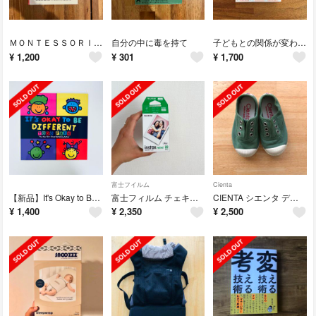
ＭＯＮＴＥＳＳＯＲＩ， ＢＡＢＹ，ＴＨＥ（Ｐ）
自分の中に毒を持て
子どもとの関係が変わる自分の親に読んでほしかった本
¥
1,200
¥
301
¥
1,700
富士フイルム
Cienta
【新品】It's Okay to Be Different
富士フィルム チェキ用 instax mini 20枚
CIENTA シエンタ デッキシューズ スリッポン VERDE (グリーン)
¥
1,400
¥
2,350
¥
2,500