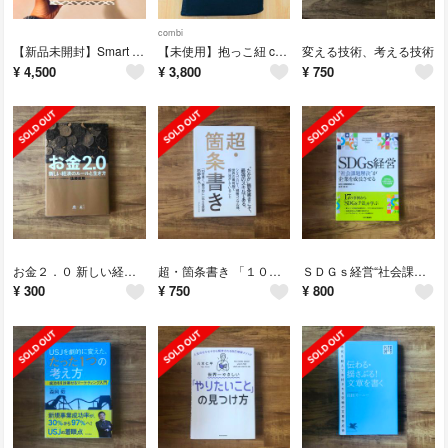
combi
【新品未開封】Smart Start snoozzz うつぶせ寝防止ベルト
【未使用】抱っこ紐 combi ハグッテ
変える技術、考える技術
¥
4,500
¥
3,800
¥
750
お金２．０ 新しい経済のルールと生き方
超・箇条書き 「１０倍速く、魅力的に」伝える技術
ＳＤＧｓ経営“社会課題解決”が企業を成長させる
¥
300
¥
750
¥
800