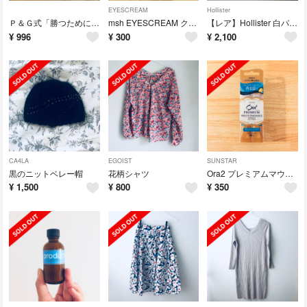
EYESCREAM
Hollister
Ｐ＆Ｇ式「勝つために戦う」戦略
msh EYESCREAM クレヨンチーク＆リップ チェリーピンク
【レア】Hollister 白パーカー
¥
996
¥
300
¥
2,100
CA4LA
EGOIST
SUNSTAR
黒のニットベレー帽
花柄シャツ
Ora2 プレミアムマウスウォッシュ アクアティックシトラス
¥
1,500
¥
800
¥
350