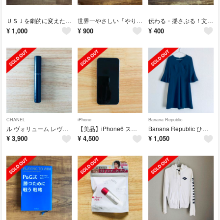
ＵＳＪを劇的に変えた、たった１つの考え方 成功を引き寄せるマ－ケティング入門
世界一やさしい「やりたいこと」の見つけ方 人生のモヤモヤから解放される自己理解メ
伝わる・揺さぶる！文章を書く
¥
1,000
¥
900
¥
400
CHANEL
iPhone
Banana Republic
ル ヴォリューム レヴォリューション ドゥ シャネル マスカラ 10 ヌワール
【美品】iPhone6 スペースグレー simフリー 16GB
Banana Republic ひざ丈ワンピース 袖フレア
¥
3,900
¥
4,500
¥
1,050