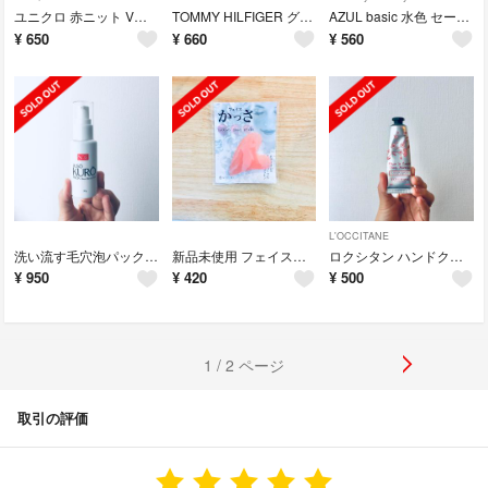
ユニクロ 赤ニット Vネック
TOMMY HILFIGER グレー ロンT カットソー
AZUL basic 水色 セーター
¥
650
¥
660
¥
560
L'OCCITANE
洗い流す毛穴泡パック JUSO KURO PACK
新品未使用 フェイスかっさ
ロクシタン ハンドクリーム チェリーブロッサム
¥
950
¥
420
¥
500
1 / 2 ページ
取引の評価