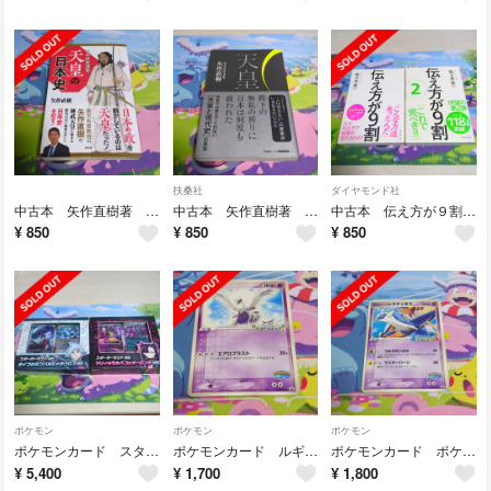
扶桑社
ダイヤモンド社
中古本 矢作直樹著 日本歴史通覧天皇の日本史
中古本 矢作直樹著 天皇
中古本 伝え方が９割 伝え方が９割②
¥
850
¥
850
¥
850
ポケモン
ポケモン
ポケモン
ポケモンカード スターターセットｅｘ マリィ ダイゴ セット
ポケモンカード ルギア PROMO ルギアのくるくるシップ 038/PCG-P
ポケモンカード ポケパークのラティオス PROMO 045/PCG-P
¥
5,400
¥
1,700
¥
1,800