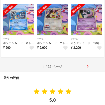
ポケモン
ポケモン
ポケモン
ポケモンカード ギャラドス キラ 024/082 1EDITION
ポケモンカード ニャース アルセウス超克の時空へ 017/022 Lv38
ポケモンカード 逆襲のミュウツー キラ 10th
¥
900
¥
2,000
¥
2,200
1 / 52 ページ
取引の評価
5.0