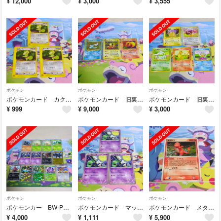
¥
12,000
¥
3,000
¥
3,555
ポケモン
ポケモン
ポケモン
ポケモンカード カクレオン PROMO ３枚セット
ポケモンカード 旧裏 シャワーズ★ サンダース★ ブースター★ セット
ポケモンカード 旧裏 御三家 ピカチュウ イーブイ セット
¥
999
¥
9,000
¥
3,000
ポケモン
ポケモン
ポケモン
ポケモンカー BW-P プロモ 13枚セット イーブイ ゼクロム等
ポケモンカード マックプロモ メロエッタ３枚セット
ポケモンカード メタモン メタモる ヒトカゲ
¥
4,000
¥
1,111
¥
5,900