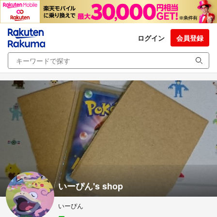
ログイン
会員登録
いーぴん's shop
いーぴん