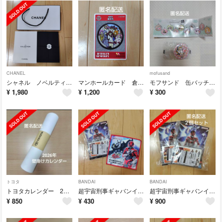
CHANEL
mofusand
シャネル ノベルティ メモ 付箋ペンシルセット ラ・コレクション
マンホールカード 倉吉 ひなビタ
モフサンド 缶バッチ くら寿司 mofusand
¥
1,980
¥
1,200
¥
300
トヨタ
BANDAI
BANDAI
トヨタカレンダー 2026 TOYOTA 壁がけカレンダー
超宇宙刑事ギャバンインフィニティ あいことば エモルギア シール ハンカチ
超宇宙刑事ギャバンインフィニティ エモルギア シール あいことばキャンペーン
¥
850
¥
430
¥
900