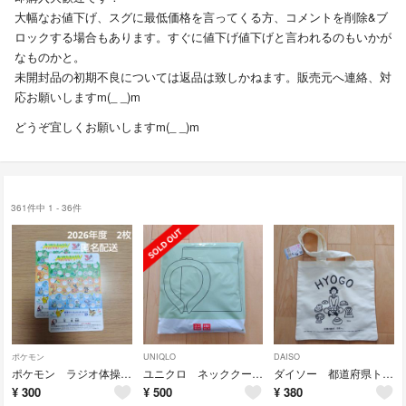
大幅なお値下げ、スグに最低価格を言ってくる方、コメントを削除&ブ
ロックする場合もあります。すぐに値下げ値下げと言われるのもいかが
なものかと。
未開封品の初期不良については返品は致しかねます。販売元へ連絡、対
応お願いしますm(_ _)m
どうぞ宜しくお願いしますm(_ _)m
361件中 1 - 36件
ポケモン
UNIQLO
DAISO
ポケモン ラジオ体操カード 2026 出席カード
ユニクロ ネッククーリング＆保冷ポーチセット ノベルティ ネッククーラー
ダイソー 都道府県トートバッグ 兵庫県 EXPO兵庫レガシースタンプラリー
¥
300
¥
500
¥
380