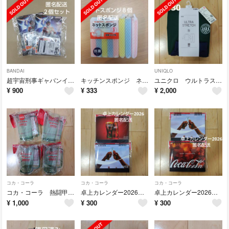
BANDAI
UNIQLO
超宇宙刑事ギャバンインフィニティ エモルギア シール あいことばキャンペーン
キッチンスポンジ ネットスポンジ ネットクリーナー
ユニクロ ウルトラストレッチセット 長袖 130
¥
900
¥
333
¥
2,000
コカ・コーラ
コカ・コーラ
コカ・コーラ
コカ・コーラ 熱闘甲子園 オリジナルジョッキ2025 ４個
卓上カレンダー2026 ２個セット コカ・コーラ
卓上カレンダー2026 ２個セット コカ・コーラ
¥
1,000
¥
300
¥
300