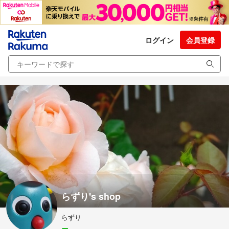
ログイン
会員登録
らずり's shop
らずり