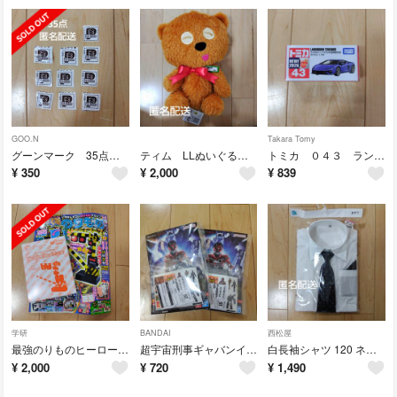
GOO.N
Takara Tomy
グーンマーク 35点 大感謝祭 GOON
ティム LLぬいぐるみ 〜リボンバージョン〜ミニオンズ
トミカ ０４３ ランボルギーニ テメラリオ 初回特別仕様
¥
350
¥
2,000
¥
839
学研
BANDAI
西松屋
最強のりものヒーローズ 2025年 01月号 踏切 付録つき
超宇宙刑事ギャバンインフィニティ エモルギア シール あいことばキャンペーン
白長袖シャツ 120 ネクタイチーフ付き フォーマル 卒園式 入学式
¥
2,000
¥
720
¥
1,490