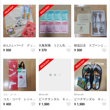
めんたいパーク グッズ コットンバッグ 巾着 付箋 鉛筆 定規 消しゴム 文具
丸亀製麺 うどん札 8枚 うどん券 まるがめせいめん
献血記念 スプーンとフォークのセット カトラリー
¥
500
¥
370
¥
500
コカ・コーラ
Minecraft
Minecraft
コカ・コーラ レジャーシート 保冷バッグ
ビーチサンダル キッズ ぞうり マインクラフト 19センチ
ビーチサンダル キッズ ぞうり マインクラフト 21センチ
¥
400
¥
1,980
¥
1,980