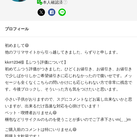
本人確認済
プロフィール
初めまして😄
他のフリマサイトから引っ越してきました、らずりと申します。
kkrr1234様【ふつう評価について】
初めてふつう評価がつきました。ひどくお値引き、お値引き、お値引き
で少しばかりしかご希望値引きに応じれなかったので腹いせです。メッ
セージも全くなくこちらの問いかけにも応じられない方で非常に残念で
す。今後ブロックし、そういった方も気をつけたいと思います。
小さい子供がおりますので、スグにコメントなどお返し出来ないかと思
いますが、出来るだけ迅速な対応を心掛けています！
ペット・喫煙者おりません😄
梱包などリサイクルのものを使うことが多いのでご了承下さいm(_ _)m
ご購入前のコメントは特にいりません😄
即購入大歓迎です！