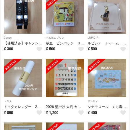
Canon
ポムポムプリン
LUPICIA
【使用済み】キャノン インク 380 381 黒 ブラック
献血 ピンバッジ Ｂ型 けんけつちゃん✕ポムポムプリン
ルピシア チャーム 黒猫 ポルトボヌールオリジナルチャーム
¥
300
¥
500
¥
500
トヨタ
サンリオ
トヨタカレンダー 2026 TOYOTA 壁がけカレンダー
2026 壁掛け 大判 カレンダー ジャンボ 文字月表 大きいサイズ
シナモロール くら寿司 クリアファイル
¥
890
¥
1,200
¥
400