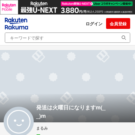
ログイン
会員登録
発送は火曜日になりますm(_
_)m
まるみ