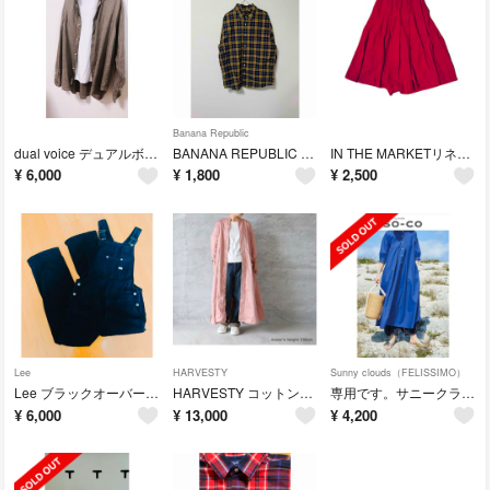
Banana Republic
dual voice デュアルボイス 長袖リネ ンシャツ
BANANA REPUBLIC の長袖チェックシャツ
IN THE MARKETリネンコットンガウチョ
¥
6,000
¥
1,800
¥
2,500
Lee
HARVESTY
Sunny clouds（FELISSIMO）
Lee ブラックオーバーオール
HARVESTY コットンサテンアトリエローブ ロングワンピース
専用です。サニークラウズ青いワンピース
¥
6,000
¥
13,000
¥
4,200