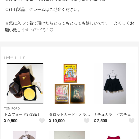
☆(T-T)返品、クレームはご勘弁ください。
☆気に入って着て頂けたらとってもとっても嬉しいです。 よろしくお
願い致します╰(*´︶`*)╯♡
11件中 1 - 11件
TOM FORD
トムフォード3点SET
タロットカード・オラクルカード3点set
ナチュカラ ビスチェ
¥
9,500
¥
10,000
¥
2,500