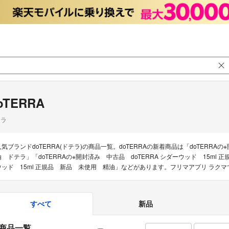
oTERRA
テラ
人気ブランドdoTERRA(ドテラ)の商品一覧。doTERRAの新着商品は「doTERRAの
油 ドテラ」「doTERRAの※開封済み 中古品 doTERRA シダーウッド 15ml 正
ウッド 15ml 正規品 新品 未使用 精油」などがあります。フリマアプリ ラクマ
すべて
新品
商品一覧