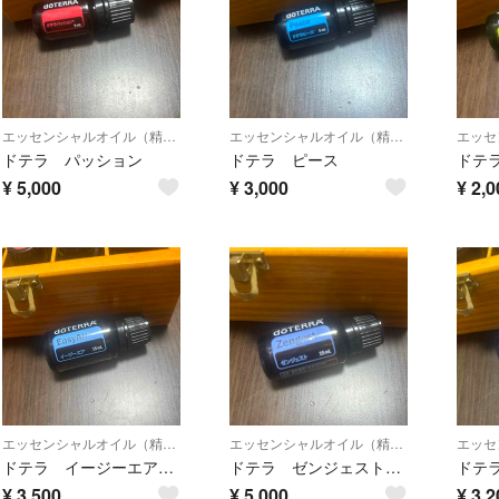
エッセンシャルオイル（精油）
エッセンシャルオイル（精油）
ドテラ パッション
ドテラ ピース
ドテ
¥
5,000
¥
3,000
¥
2,0
エッセンシャルオイル（精油）
エッセンシャルオイル（精油）
ドテラ イージーエア15ml
ドテラ ゼンジェスト15ml
¥
3,500
¥
5,000
¥
3,2