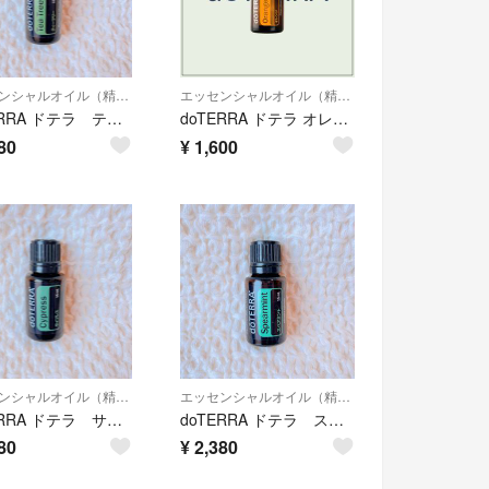
エッセンシャルオイル（精油）
エッセンシャルオイル（精油）
doTERRA ドテラ ティーツリー 15ml 正規品 新品 未使用 アロマ
doTERRA ドテラ オレンジ エッセンシャルオイル 15mL
80
¥
1,600
エッセンシャルオイル（精油）
エッセンシャルオイル（精油）
doTERRA ドテラ サイプレス 15ml 正規品 新品 未使用 美品 アロマ
doTERRA ドテラ スペアミント 15ml 正規品 新品 未使用 アロマ
80
¥
2,380