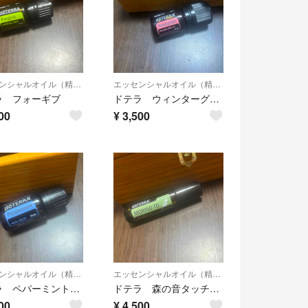
エッセンシャルオイル（精油）
エッセンシャルオイル（精油）
ラ フォーギブ
ドテラ ウィンターグリーン5ml
00
¥
3,500
エッセンシャルオイル（精油）
エッセンシャルオイル（精油）
ドテラ ペパーミント15ml
ドテラ 森の音タッチ10mlロールオン
00
¥
4,500