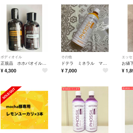
ボディオイル
その他
正規品 ホホバオイル ココナッツオイル 2本セット 新品未開封 100ml ドテラ doTERRA
ドテラ ミネラル マンゴー
¥
4,300
¥
7,000
¥
1,8