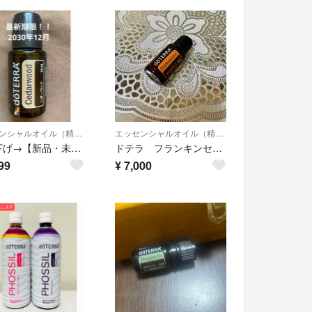
エッセンシャルオイル（精油）
エッセンシャルオイル（精油）
お値下げ→【新品・未開封】doTERRA シダーウッド 15ml 【正規品】
ドテラ フランキンセンス 15ミリ まとめ買い可
99
¥
7,000