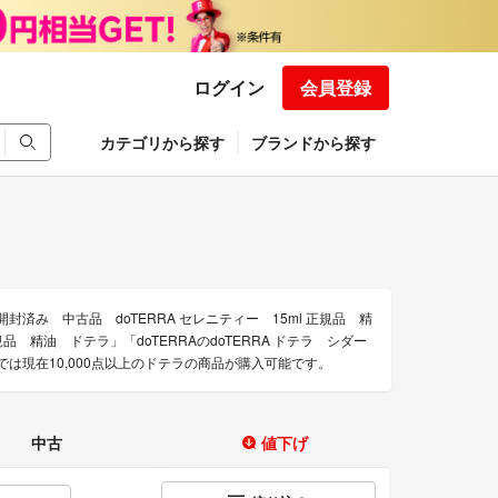
ログイン
会員登録
カテゴリから探す
ブランドから探す
※開封済み 中古品 doTERRA セレニティー 15ml 正規品 精
規品 精油 ドテラ」「doTERRAのdoTERRA ドテラ シダー
では現在10,000点以上のドテラの商品が購入可能です。
中古
値下げ