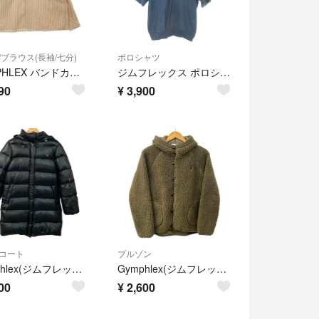
/ブラウス(長袖/七分)
ポロシャツ
GYMPHLEX バンドカラーショートシャツ ストライプ ブラウス シャツ ベージュ ホワイト レディース ジムフレックス【中古】6-0719M∞
ジムフレックス ポロシャツ M 青 ブルー ハーフジップ 半袖 /AO29
90
¥
3,900
コート
ブルゾン
Gymphlex(ジムフレックス) ダウンコート レディース - 黒 長袖/冬
Gymphlex(ジムフレックス) ブルゾン サイズ16 XL レディース - カーキ 長袖/ボア/冬
00
¥
2,600