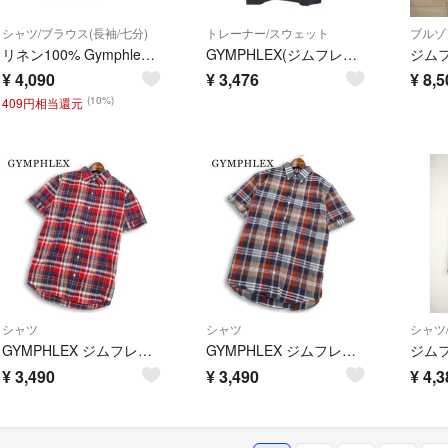
シャツ/ブラウス(長袖/七分)
トレーナー/スウェット
ブルゾ
リネン100% Gymphlex ジムフレックス ギンガムチェック BD ボタンダウン 長袖 シャツ ブラウス サイズ 14/ブルー系 レディース
GYMPHLEX(ジムフレックス) S/S ラグランスウェット レディース
¥
4,090
¥
3,476
¥
8,5
(10%)
409円相当還元
シャツ
シャツ
シャツ
GYMPHLEX ジムフレックス 春夏★ 半袖 チェック ロゴ刺繍 ボタンダウン シャツ 日本製 Sz.L メンズ
GYMPHLEX ジムフレックス 春夏★ 半袖 ボタンダウン チェック柄 ロゴ刺繍 シャツ 日本製 Sz.L メンズ
¥
3,490
¥
3,490
¥
4,3