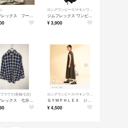
ン
ロングワンピース/マキシワンピース
ジムフレックス フード付きボアジャケット M
ジムフレックス ワンピース 14 紺 ネイビー 緑 グリーン 茶 ブラウン
00
¥
3,900
/ブラウス(長袖/七分)
ロングワンピース/マキシワンピース
ジムフレックス 七分袖シャツ レディースM チェック柄 刺繍ロゴ
ＧＹＭＰＨＬＥＸ ジムフレックス １９０６ ノースリーブ ワンピース
80
¥
4,500