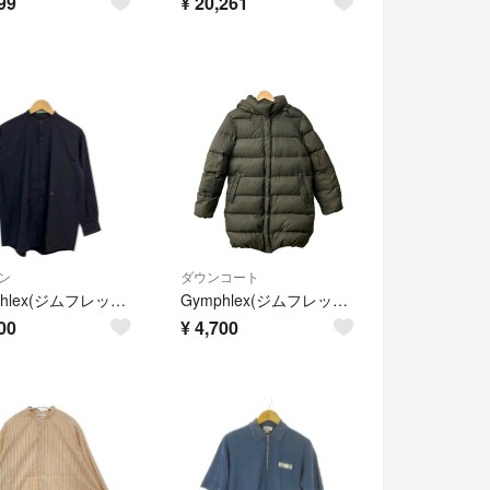
99
¥
20,261
ン
ダウンコート
Gymphlex(ジムフレックス) ブルゾン サイズ12 L レディース インサレーション バンドカラー シャツ GY-B0011 黒 長袖/中綿/春/秋
Gymphlex(ジムフレックス) ダウンコート サイズ16 XL レディース - ダークグレーベージュ 長袖/ジップアップ/冬
00
¥
4,700