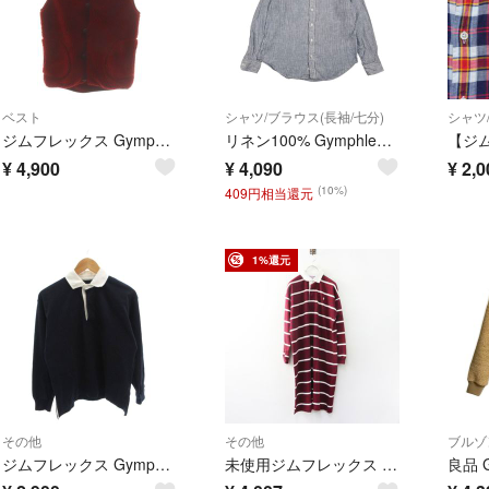
ベスト
シャツ/ブラウス(長袖/七分)
シャツ
ジムフレックス Gymphlex ボアベスト 12 赤 レッド フード付き
リネン100% Gymphlex ジムフレックス ストライプ BD ボタンダウン 長袖 シャツ ブラウス サイズ 14 /ホワイト×グレー系 レディース
¥
4,900
¥
4,090
¥
2,0
(10%)
409円相当還元
1%還元
その他
その他
ブルゾ
ジムフレックス Gymphlex ポロトレーナー 14 紺 ネイビー 無地
未使用ジムフレックス Gymphlex ラガーシャツワンピース12 ボルドー×ホワイト∥コットン 長袖 ポロシャツ ロゴ【2400015083667】