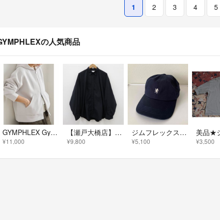
1
2
3
4
5
GYMPHLEXの人気商品
GYMPHLEX Gymphlex ZIP HOODED JACKET
【瀬戸大橋店】 中古 GYMPHLEX | ジムフレックス 長袖シャツ GY-B0375 DNT ネイビー サイズ：L 【99】
ジムフレックス コットンチノ 6パネルキャップ ネイビー
¥11,000
¥9,800
¥5,100
¥3,500