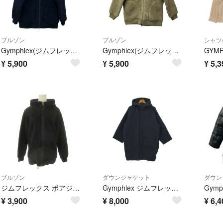
ブルゾン
ブルゾン
シャツ
Gymphlex(ジムフレックス) ブルゾン サイズ14 XL レディース ネイビー ボア/冬物
Gymphlex(ジムフレックス) ブルゾン サイズ14 XL レディース美品 カーキ ボア/冬物
¥
5,900
¥
5,900
¥
5,3
ブルゾン
ダウンジャケット
ダウン
ジムフレックス ボアジャケット 上着 14 黒 フード付き ジップアップ 長袖
Gymphlex ジムフレックス ダウンジャケット/ダウンベスト M 紺 【古着】【中古】【送料無料】
¥
3,900
¥
8,000
¥
6,4