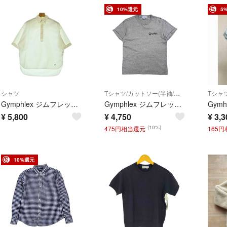
10%還元
5
シャツ
Tシャツ/カットソー(半袖/袖なし)
Tシャツ
Gymphlex ジムフレックス カジュアルシャツ S 白 【古着】【中古】【送料無料】
Gymphlex ジムフレックス ワンポイント 刺繍 半袖 Tシャツ サイズ M /グレー系 メンズ カジュアル
Gymh
¥
5,800
¥
4,750
¥
3,3
(10%)
475円相当還元
165
10%還元