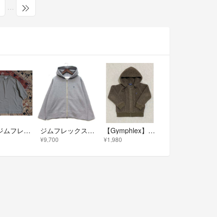
…
美品★ジムフレックス*gymphlex*使える・コットン・プルオーバー♪12♪
ジムフレックス 2025AW ダンボールニット スウェット パーカー L 超美品
【Gymphlex】ボアフリースパーカー キッズ L ブラウン ダブルジップ
¥9,700
¥1,980