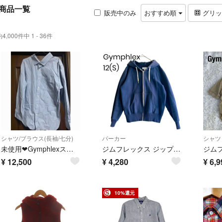
商品一覧
販売中のみ
おすすめ順
グリ
約4,000件中 1 - 36件
シャツ/ブラウス(長袖/七分)
パーカー
シャツ
未使用❤︎Gymphlexストライプシャツ
ジムフレックス ジップパーカー S ネイビー ロゴ刺繍 カジュアル 1987
¥
12,500
¥
4,280
¥
6,9
10%還元