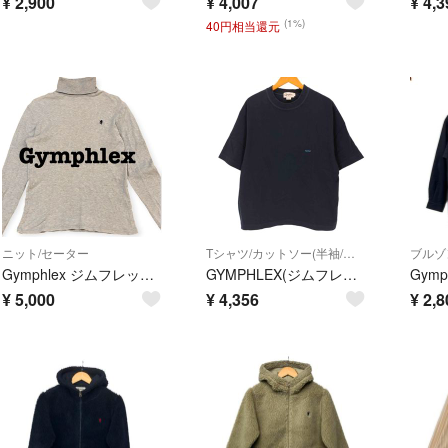
¥
2,900
¥
4,007
¥
4,3
(1%)
40円相当還元
ニット/セーター
Tシャツ/カットソー(半袖/袖なし)
ブルゾ
Gymphlex ジムフレックス タートルネック 杢グレー グリフィン刺繍 Ｍ
GYMPHLEX(ジムフレックス) メンズ トップス Tシャツ・カットソー
¥
5,000
¥
4,356
¥
2,8