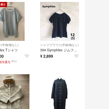
%還元
(半袖/袖なし)
シャツ/ブラウス(半袖/袖なし)
lex Tシャツ
394 Gymphlex ジムフレックス 半袖Tシャツ パフスリーブ S 黒T
00
¥
2,899
(5%)
円相当還元