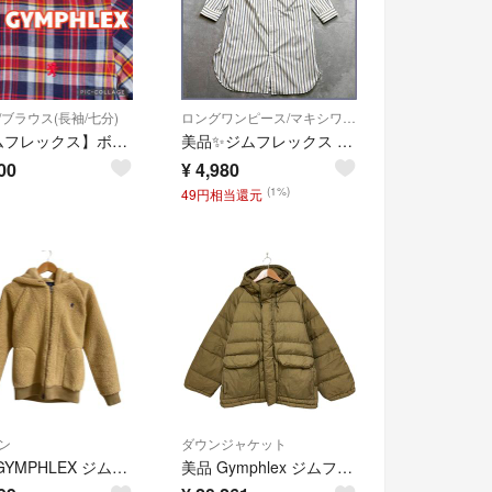
/ブラウス(長袖/七分)
ロングワンピース/マキシワンピース
【ジムフレックス】ボタンダウン チェック 長袖シャツ、S〜M相当、紺、白、赤、黄
美品✨ジムフレックス ストライプ シャツワンピース 14 LC刺繍 ロング
00
¥
4,980
(1%)
49円相当還元
ン
ダウンジャケット
良品 GYMPHLEX ジムフレックス フーデッド ボアジャケット サイズ16 ベージュ レディース 古着 中古 USED
美品 Gymphlex ジムフレックス ホワイトグースダウン フードジャケット サイズ12 カーキブラウン レディース 古着 中古 USED