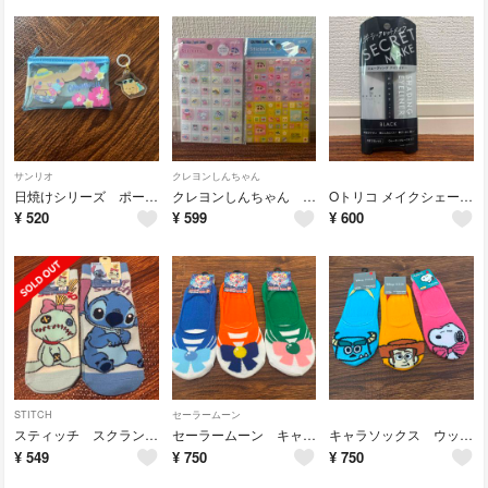
サンリオ
クレヨンしんちゃん
日焼けシリーズ ポーチとマーカーチャーム ポチャッコ シナモロール
クレヨンしんちゃん タイルシール 2枚セット
Oトリコ メイクシェーディングアイライナー BK
¥
520
¥
599
¥
600
STITCH
セーラームーン
スティッチ スクランプ 靴下 2点セット
セーラームーン キャラソックス ３つセット
キャラソックス ウッディー サリー スヌーピー
¥
549
¥
750
¥
750