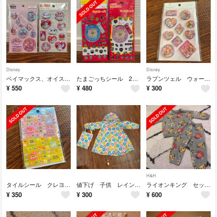
Disney
Disney
ベイマックス、オイスターのウォーターシール
たまごっちシール 2枚セット
ラプンツェル ウォーターシール プリンセス
¥
550
¥
480
¥
300
H&H
タイルシール クレヨンしんちゃん 匿名配送
値下げ 子供 レインポンチョ 着丈60センチ 花柄 収納袋付き
ライオンキング セットアップ 90センチ H&M
¥
350
¥
300
¥
600