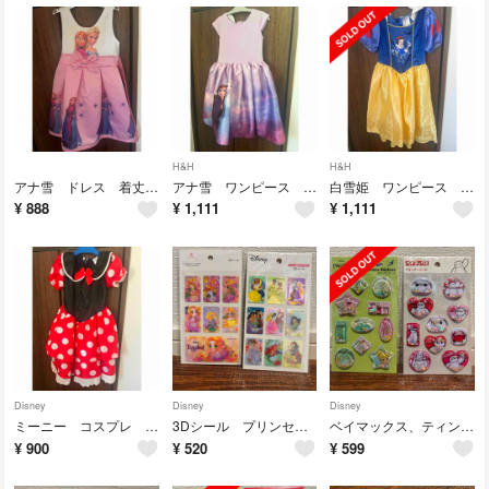
H&H
H&H
アナ雪 ドレス 着丈約66センチ
アナ雪 ワンピース ドレス 122/128 H&M
白雪姫 ワンピース ドレス 122/128 H&M
¥
888
¥
1,111
¥
1,111
Disney
Disney
Disney
ミーニー コスプレ ディズニー 着丈66センチ
3Dシール プリンセス ラプンツェル
ベイマックス、ティンカーベルウォーターシール
¥
900
¥
520
¥
599