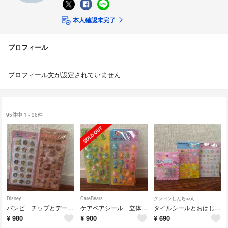
本人確認未完了
プロフィール
プロフィール文が設定されていません
95件中 1 - 36件
Disney
CareBears
クレヨンしんちゃん
バンビ チップとデール ミスバニー おはじきシール ディズニー
ケアベアシール 立体シール クリスタルシール
タイルシールとおはじきシールのセット クレヨンしんちゃん
¥
980
¥
900
¥
690