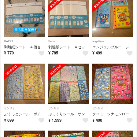
DAISO
Seria
angelblue
剥離紙シート ４個セット シール台紙 匿名即日配送
剥離紙シート ４セット 即日発送します
エンジェルブルー シール帳セット
¥
770
¥
785
¥
499
サンリオ
サンリオ
サンリオ
ぷくっとシール ポチャッコ ポムポムプリン
ぷっくりシール サンリオ全種類セット
クロミ シナモンロール キラキラシール
¥
699
¥
1,599
¥
400