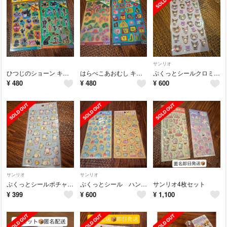
サンリオ
ひつじのショーン キラッとシール 2枚セット
はらぺこあおむし キラッとシール ホログラム
ぷくっとシールクロミ おさるのジョージセット
¥
480
¥
480
¥
600
サンリオ
サンリオ
ぷくっとシールポチャッコ
ぷくっとシール ハンギョドン ポムポムプリン
サンリオ4枚セット
¥
399
¥
600
¥
1,100