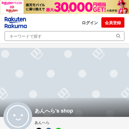
ログイン
会員登録
あんへら's shop
あんへら