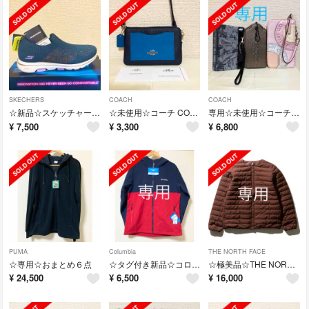
SKECHERS
COACH
COACH
☆新品☆スケッチャーズ スニーカー スリッポン 24.5 ネイビー
☆未使用☆コーチ COACH レザー リストレット カラーブロック ブルー系
専用☆未使用☆コーチ COACH リストレット おまとめ 計4点セット
¥
7,500
¥
3,300
¥
6,800
PUMA
Columbia
THE NORTH FACE
☆専用☆おまとめ６点
☆タグ付き新品☆コロンビア columbia マウンテン ジャケット XL
☆極美品☆THE NORTH FACE ノースフェイス ダウンカーディガン XL
¥
24,500
¥
6,500
¥
16,000