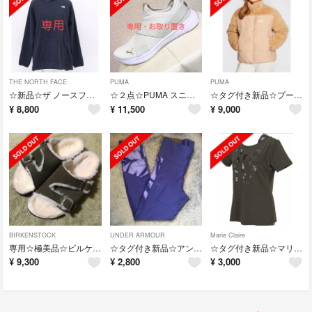
THE NORTH FACE
PUMA
PUMA
☆新品☆ザ ノースフェイス マイクロ フリース フーディ L〜XL マタニティ
☆２点☆PUMA スニーカー 24.5 エルエルビーン トートバッグ ミディアム
☆タグ付き新品☆プーマ PUMA アウター 中綿ジャケット L
¥
8,800
¥
11,500
¥
9,000
BIRKENSTOCK
UNDER ARMOUR
Marie Claire
専用☆極美品☆ビルケンシュトック チューリッヒ 24.5cm ボア スウェード
☆タグ付き新品☆アンダー アーマー ロングパンツ レギンス XL
☆タグ付き新品☆マリ クレール Ｔシャツ サイズLL 吸汗速乾 UVカット
¥
9,300
¥
2,800
¥
3,000