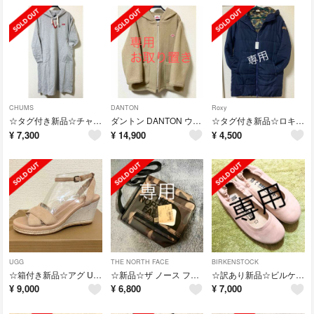
CHUMS
DANTON
Roxy
☆タグ付き新品☆チャムス CHUMS フード付きスウェットワンピース L グレー
ダントン DANTON ウールモッサ ジップアップ フードジャケット 38
☆タグ付き新品☆ロキシー ROXY フード付き 中綿ジャケット L 紺×迷彩
¥
7,300
¥
14,900
¥
4,500
UGG
THE NORTH FACE
BIRKENSTOCK
☆箱付き新品☆アグ UGG レザー 麻 ウェッジヒール サンダル 25cm
☆新品☆ザ ノース フェイス ヒューズ ボックス ポーチ 迷彩 カモ 3L
☆訳あり新品☆ビルケンシュトック レザー フラットシューズ 24.5 セリーナ
¥
9,000
¥
6,800
¥
7,000