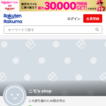
ログイン
会員登録
ニモ's shop
ニモ@引越のため順次停止