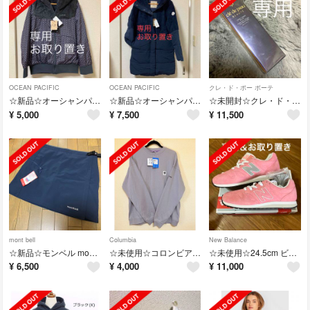
OCEAN PACIFIC
OCEAN PACIFIC
クレ・ド・ポー ボーテ
☆新品☆オーシャンパシフィック OP 中綿 リバーシブル ジャケット XL 水玉
☆新品☆オーシャンパシフィック OP 中綿 フード ロング ジャケット L
☆未開封☆クレ・ド・ポー ボーテ タンクレームエクラn オークル20
¥
5,000
¥
7,500
¥
11,500
mont bell
Columbia
New Balance
☆新品☆モンベル mont-bell スカートに見えるショーツ XL 裏起毛
☆未使用☆コロンビア メンズ スウェット トレーナー L（リラックスフィット）
☆未使用☆24.5cm ビームス別注 ニューバランス U520 限定 NB
¥
6,500
¥
4,000
¥
11,000