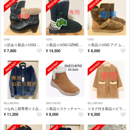
UGG
UGG
UGG
☆訳あり新品☆UGG アグ 2way ブーツ 25cm
☆新品☆UGG OZWEAR 2way ムートンブーツ 24cm 日本未発売
☆美品☆UGG アグ ムートンブーツ DYLYN 24cm
¥
7,800
¥
14,500
¥
8,000
BILLABONG
SKECHERS
BILLABONG
☆なめこ様専用☆２点おまとめ
☆新品☆スケッチャーズ 本革 スウェード ブーツ 24.5cm
☆タグ付き新品☆ビラボン ノーカラー ベロア ジャケット Ｌ
¥
11,200
¥
8,000
¥
6,500