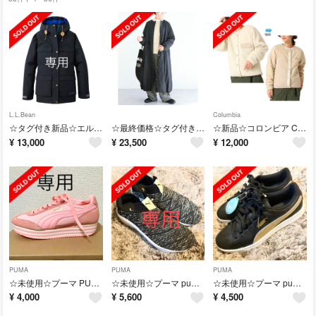
L.L.Bean
Columbia
☆タグ付き新品☆エルエルビーン 中綿 ジャケット 米国フィットL 防風 耐水
☆最終価格☆タグ付き新品☆ソラモナポッシェ ガスコート ダウン ジャケット クロ
☆新品☆コロンビア Columbia シアトルマウンテン リバーシブルジャケット
¥
13,000
¥
23,500
¥
12,000
PUMA
PUMA
PUMA
☆未使用☆プーマ PUMA プラットフォーム 24.5cm 厚底 替え紐 保存袋
☆未使用☆プーマ puma スニーカー スリッポン 24.5cm エンライトゥン
☆未使用☆プーマ puma スニーカー 24cm ビッキー V2 メタリック
¥
4,000
¥
5,600
¥
4,500