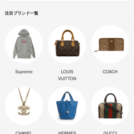
注目ブランド一覧
Supreme
LOUIS
COACH
VUITTON
CHANEL
HERMES
GUCCI