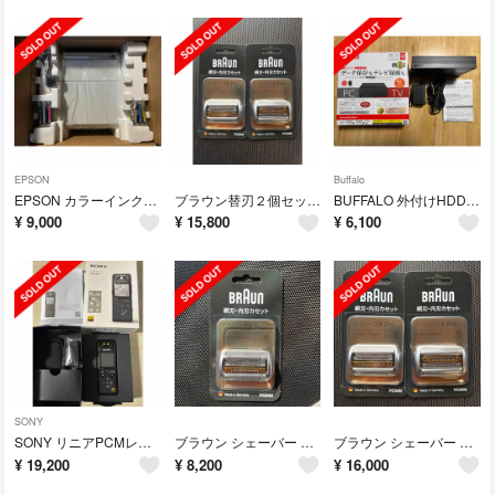
EPSON
Buffalo
EPSON カラーインクジェットプリンター Colorio EP-315
ブラウン替刃２個セット f/c94m
BUFFALO 外付けHDD 2TB ブラック HD-EDS2U3-BE
¥
9,000
¥
15,800
¥
6,100
SONY
SONY リニアPCMレコーダー PCM-A10
ブラウン シェーバー シリーズ9 替刃 F／C94M(1個)
ブラウン シェーバー シリーズ9 替刃 F／C94M(1個)
¥
19,200
¥
8,200
¥
16,000