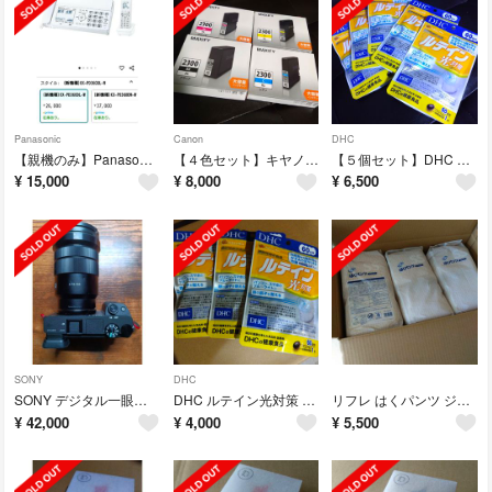
Panasonic
Canon
DHC
【親機のみ】Panasonicファクスおたっくす KX-PD360DL-W
【４色セット】キヤノン 純正インクタンク PGI-2300XL
【５個セット】DHC ルテイン光対策 60日分(60粒)
¥
15,000
¥
8,000
¥
6,500
SONY
DHC
SONY デジタル一眼カメラ Eマウント用レンズ PZ18-105F4 G …
DHC ルテイン光対策 60日分(60粒) ３個セット
リフレ はくパンツ ジュニア SSサイズ おむつ (36枚入) ３パック
¥
42,000
¥
4,000
¥
5,500