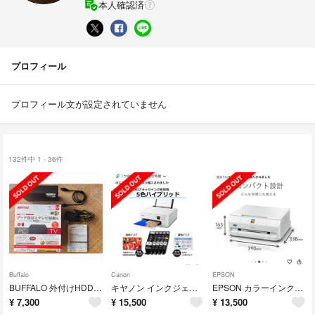
本人確認済
プロフィール
プロフィール文が設定されていません
132件中 1 - 36件
Buffalo
Canon
EPSON
BUFFALO 外付けHDD 2TB ブラック HD-EDS2U3-BE
キヤノン インクジェット複合機 PIXUS TS7530 ホワイト(1台)
EPSON カラーインクジェット複合機 EP-716A
¥
7,300
¥
15,500
¥
13,500