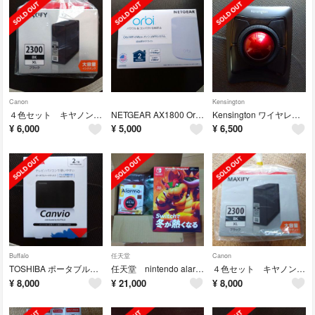
Canon
Kensington
４色セット キヤノン 純正インクタンク PGI-2300XL
NETGEAR AX1800 Orbi WiFi 6 Micro メッシュWi…
Kensington ワイヤレス トラックボール K72359JP
¥
6,000
¥
5,000
¥
6,500
Buffalo
任天堂
Canon
TOSHIBA ポータブルHDD HD-TPA2U3-B
任天堂 nintendo alarmo アラーモ
４色セット キヤノン 純正インクタンク PGI-2300XLY 大容量
¥
8,000
¥
21,000
¥
8,000