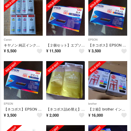
Canon
EPSON
キヤノン 純正インクボトル GI-31
【２個セット】エプソン インクカートリッジ KAM-6CL-L カメ
【ネコポス】EPSON インクカートリッジ KUI-6CL-L
¥
5,500
¥
11,500
¥
3,500
EPSON
brother
【ネコポス】EPSON インクカートリッジ KUI-6CL-L
【ネコポス詰め替え】ミクシム サプリ ビタミン リペアシャンプー
【２箱】brother インクカートリッジ LC3119-4PK 4色
¥
3,500
¥
2,000
¥
16,000