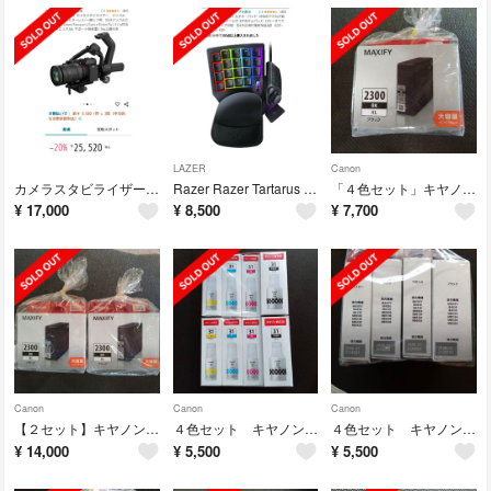
LAZER
Canon
カメラスタビライザー feiyutech scorp-c
Razer Razer Tartarus Pro 左手キーパッド
「４色セット」キヤノン 純正インクPGI-2300XL 大容量
¥
17,000
¥
8,500
¥
7,700
Canon
Canon
Canon
【２セット】キヤノン 純正インクタンク PGI-2300XL 大容量
４色セット キヤノン 純正インクボトル GI-31PG
４色セット キヤノン 純正インクタンク PGI-2300XL
¥
14,000
¥
5,500
¥
5,500