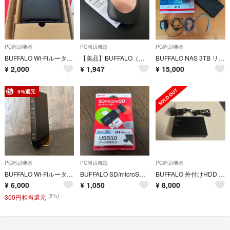
PC周辺機器
PC周辺機器
PC周辺機器
BUFFALO Wi-Fiルーター WSR-1166DHPL2/N ブラック
【美品】BUFFALO（バッファロー）BlueLED静音マウス BSMBW320
BUFFALO NAS 3TB リンクステーション LS510D0301G 高速モデル 外箱・付属品あり
¥
2,000
¥
1,947
¥
15,000
5%還元
PC周辺機器
PC周辺機器
PC周辺機器
BUFFALO Wi-Fiルーター WSR-5400AX6/DMB
BUFFALO SD/microSDカードリーダー BSCR27U3BK USB3.0 ブラック データ高速転送
BUFFALO 外付けHDD 4TB
¥
6,000
¥
1,050
¥
8,000
(5%)
300円相当還元