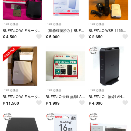
PC周辺機器
PC周辺機器
PC周辺機器
BUFFALO Wi-Fiルーター WSR-5400AX6S-MB WSR-5400AX6S
【動作確認済み】BUFFALO バッファロー ポータブルHDD HD-PUS1.0U3-SVD HDD 1TB USB3.1
BUFFALO WSR-1166DHPL2 & 中継機セット
¥
4,500
¥
5,000
¥
2,650
PC周辺機器
PC周辺機器
PC周辺機器
BUFFALO Wi-Fiルーター WSR6500BE6P-WH
BUFFALO 最速 無線LANルーター WHR-1166DHP2 バッファロー
BUFFALO 無線LANルータ AirStation WSR-1166DHPL2/N ブラック 元箱あり
¥
11,500
¥
1,999
¥
4,090