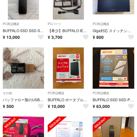
PC周辺機器
PCパーツ
PC周辺機器
BUFFALO SSD SSD-SD500U3-BA
【希少】BUFFALO IEEE1394 CardBus用 IFC-ILCB2
Giga対応 スイッチングハブ プラスチック筐体/LSW4-GT-5EP/BK
¥
13,000
¥
3,700
¥
800
その他
PC周辺機器
PC周辺機器
バッファロー製のUSB無線LANアダプター（型番：WLI-UC-GN）
BUFFALO ポータブルHDD HD-PCFS2.0U3-BBA
BUFFALO SSD SSD-PE1.0U4-SA
¥
500
¥
10,000
¥
63,000