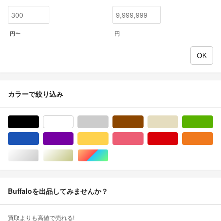
円〜
円
カラーで絞り込み
ブラック/黒色系
ホワイト/白色系
グレー/灰色系
ブラウン/茶色系
ベージュ系
グ
ブルー・ネイビー/青色系
パープル/紫色系
イエロー/黄色系
ピンク/桃色系
レッド/赤色系
オ
シルバー/銀色系
ゴールド/金色系
マルチカラー
Buffaloを出品してみませんか？
買取よりも高値で売れる!