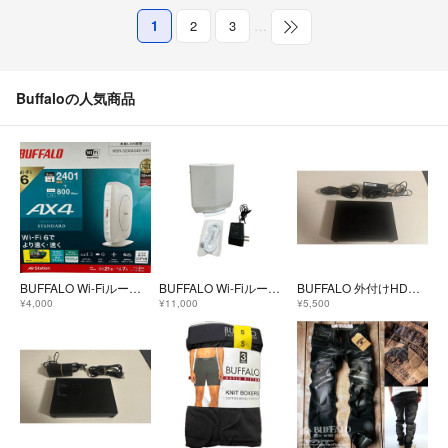
1
2
3
…
Buffaloの人気商品
BUFFALO Wi-Fiルーター ホワイト WSR-3200AX4S-WH
BUFFALO Wi-Fiルーター WSR-5400AX6P-WH
BUFFALO 外付けHDD 2TB
¥4,000
¥11,000
¥5,500