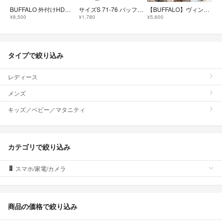
BUFFALO 外付けHDD 4TB
サイズS 71-76 バッファロー メンズ ニット ボクサー 3枚組
【BUFFALO】ヴィンテージ加工 オイルウォッシュ デニムパンツ 黒 メンズ
¥8,500
¥1,780
¥5,600
タイプで絞り込み
レディース
メンズ
キッズ／ベビー／マタニティ
カテゴリで絞り込み
スマホ/家電/カメラ
商品の価格で絞り込み