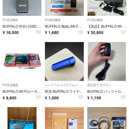
PC周辺機器
PC周辺機器
PC周辺機器
BUFFALO 外付けSSD 本体 SSD-PUT1.0U3-BKC
BUFFALO 無線LAN子機 11ac対応 USB3.0 WI-U3-866D
【美品】BUFFALO Wi-Fiルーター WXR-11000XE12/N
¥
16,000
¥
1,680
¥
30,800
PC周辺機器
ヘッドフォン/イヤフォン
変圧器/アダプター
BUFFALO Wi-Fiルーター・中継機 3点セット
即決 BUFFALO ワイヤレスヘッドセット BSHSBE200
BUFFALO バッファロー WA-12M12FU ACアダプター 動作確認済
¥
9,800
¥
1,000
¥
1,199