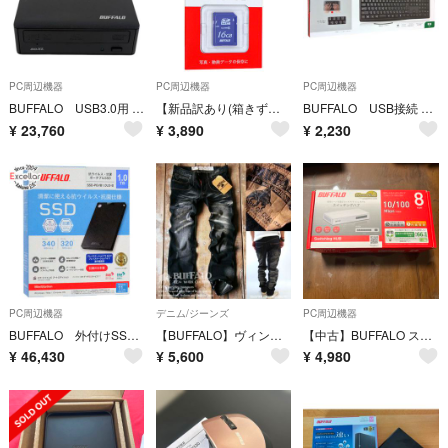
PC周辺機器
PC周辺機器
PC周辺機器
BUFFALO USB3.0用 外付けブルーレイドライブ BRXL-16U3 本体いたみ
【新品訳あり(箱きず・やぶれ)】 BUFFALO SDHCカード RSDC-S16GC4B 16GB/CLASS4
BUFFALO USB接続 有線スタンダードキーボード BSKBU110BK ブラック
¥
23,760
¥
3,890
¥
2,230
PC周辺機器
デニム/ジーンズ
PC周辺機器
BUFFALO 外付けSSD SSD-PGVB1.0U3-B 1TB ブラック
【BUFFALO】ヴィンテージ加工 オイルウォッシュ デニムパンツ 黒 メンズ
【中古】BUFFALO スイッチングハブ LSW4-TX-8NS/WH
¥
46,430
¥
5,600
¥
4,980