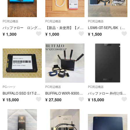
PC周辺機器
PC周辺機器
PC周辺機器
バッファロー ロングケーブル3ｍ キーボード DKBU09BK
【新品・未使用】【メール便】バッファロー Type-C to USB2.0 microB（1.0m / 白）【USBケーブル】
LSW6-GT-5EPL/BK（BUFFALO社のLANハブ＋LANケーブル）
¥
1,300
¥
1,000
¥
1,500
PCパーツ
PC周辺機器
PC周辺機器
BUFFALO SSD S1T-25ST-0 1TB
BUFFALO WXR-9300BE6P Wi-Fi 7対応 無線LANルーター
バッファロー 外付けSSD SSD-PG1.0U3-BC [ブラック]
¥
15,000
¥
27,500
¥
15,000