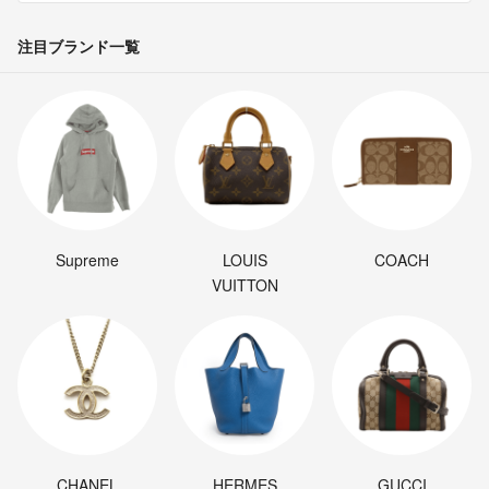
注目ブランド一覧
Supreme
LOUIS
COACH
VUITTON
CHANEL
HERMES
GUCCI