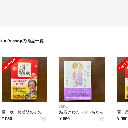
kuu's shopの商品一覧
講談社
百一歳。終着駅のその先へ
続窓ぎわのトットちゃん
¥
950
¥
650
¥
950