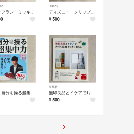
anc
Disney
フランフラン ミッキー&ミニー マジックマグとカップカバー
ディズニー クリップ 7個セット
00
¥
500
扶桑社
図解 自分を操る超集中力 メンタリストDaiGo
無印良品とイケアで片づく収納 すっきり暮らし
¥
500