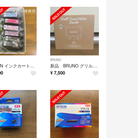
BRUNO
EPSON インクカートリッジ クマノミ 4色
新品 BRUNO グリルサンドメーカー ダブル BOE084-GRG
00
¥
7,500