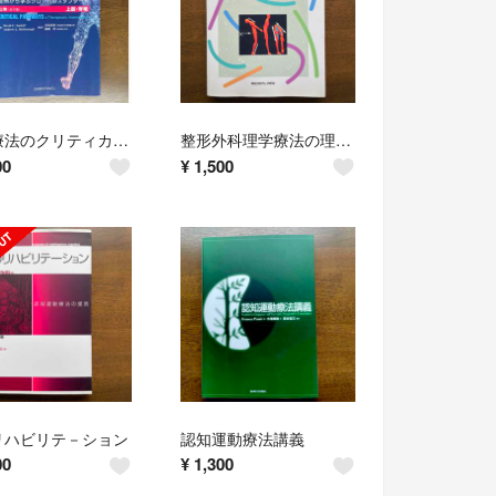
理学療法のクリティカルパス 上巻
整形外科理学療法の理論と技術
00
¥
1,500
リハビリテ－ション
認知運動療法講義
00
¥
1,300