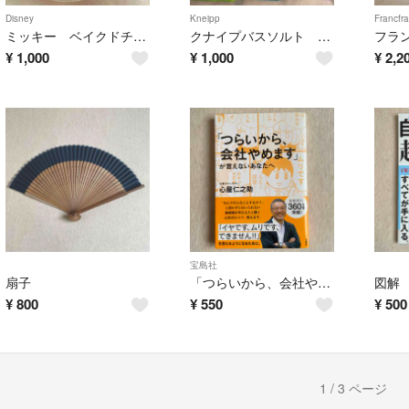
Disney
Kneipp
Francfr
ミッキー ベイクドチョコレートクランチ 容器
クナイプバスソルト 6個セット
¥
1,000
¥
1,000
¥
2,2
宝島社
扇子
「つらいから、会社やめます」が言えないあなたへ 心屋仁之助
¥
800
¥
550
¥
500
1 / 3 ページ