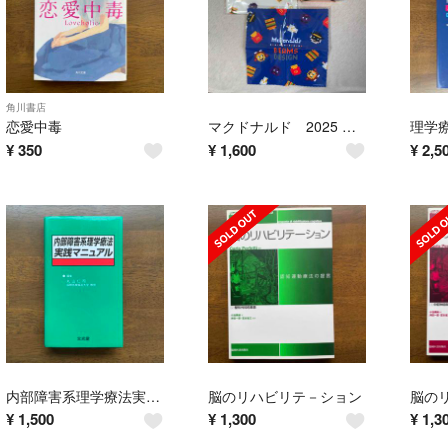
角川書店
恋愛中毒
マクドナルド 2025 福袋
¥
350
¥
1,600
¥
2,5
内部障害系理学療法実践マニュアル
脳のリハビリテ－ション
脳の
¥
1,500
¥
1,300
¥
1,3