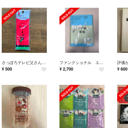
さっぽろテレビ父さん キーホルダー
ファンクショナル エクササイズ
評価
¥
500
¥
2,700
¥
600