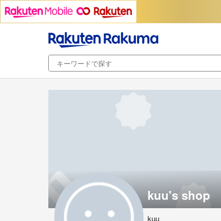
kuu's shop
kuu