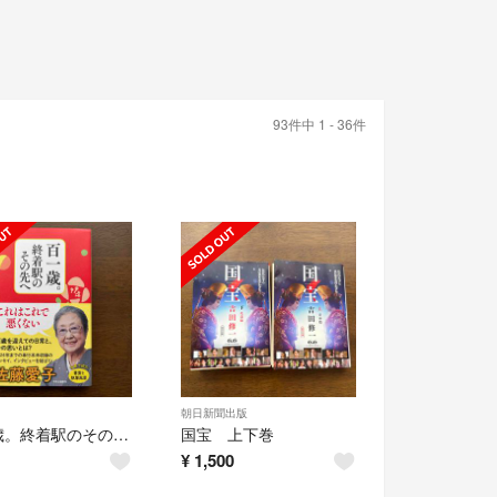
93件中 1 - 36件
朝日新聞出版
百一歳。終着駅のその先へ
国宝 上下巻
¥
1,500