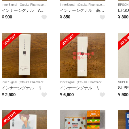
InnerSignal（Otsuka Pharmaceutical）
InnerSignal（Otsuka Pharmaceutical）
EPSON
インナーシグナル AMPスキンケアセット
インナーシグナル 高保湿￼トライアルセット
¥
900
¥
850
¥
800
InnerSignal（Otsuka Pharmaceutical）
InnerSignal（Otsuka Pharmaceutical）
SUPER
インナーシグナル リジュブネイト 薬用クリームE
インナーシグナル リジュブネイトエキス 30ml
SUPE
¥
2,500
¥
6,900
¥
900