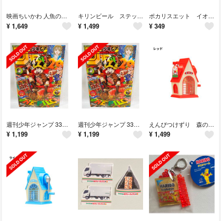
映画ちいかわ 人魚の島のひみつ ステンドグラス風しおり うさぎ
キリンビール ステッカー 2種 キリン 一番搾り ラガービール
ポカリスエット イオンウォーター パウダー 5.2g 180ml用×8本入り
¥
1,649
¥
1,499
¥
349
週刊少年ジャンプ 33号 ワンピース モンキー・D・ルフィの特製プロモカード付属
週刊少年ジャンプ 33号 ワンピース モンキー・D・ルフィの特製プロモカード付属
えんぴつけずり 森の家 ミニチュアマスコット ガチャ レッド
¥
1,199
¥
1,199
¥
1,499