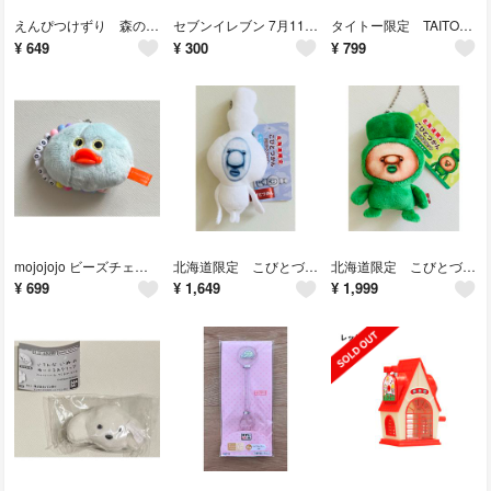
えんぴつけずり 森の家 ミニチュアマスコット ガチャ ライトブルー
セブンイレブン 7月11日はセブンイレブンの日 ステッカー
タイトー限定 TAITO限定 HARIBO ハリボー グミチャーム キーホルダー
¥
649
¥
300
¥
799
mojojojo ビーズチェーン付きフェイスマスコット 3.5 ヒヨコ
北海道限定 こびとづかん ミニマスコット サッポロユキダマダマシ
北海道限定 こびとづかん ミニマスコット マルメモダマ
¥
699
¥
1,649
¥
1,999