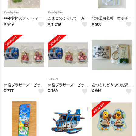
Kenelephant
Kenelephant
mojojojo ガチャ フィギュアマスコット Vol.3 【Matcha】
たまごのふりして ガチャ 冷蔵庫専用フィギュア ニンゲン
北海道白老町 ウポポイ 鉛筆 ３本
¥
949
¥
1,249
¥
300
T-ARTS
体格ブラザーズ ビッグボディーコレクション ガチャ 額装キーホルダー ２種セット
体格ブラザーズ ビッグボディーコレクション ガチャ 額装キーホルダー ２種セット
あつまれどうぶつの森 北海道エアポート オリジナル マイルりょこうけん風アクリルキーホルダーコレクション ガチャ
¥
777
¥
769
¥
949