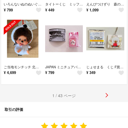
いろんないぬのぬいぐるみクリップ ガチャ いぬ
タイトーくじ ミッフィー ブルーナアニマル F賞 クリアカトラリー かめ
えんぴつけずり 森の家 ミニチュアマスコット ガチャ レッド
¥
799
¥
449
¥
1,099
ご当地モンチッチ 北海道限定 シマエナガ
JAPAN ミニチュアパッケージチャーム ガチャ 狐面
じょせまる くじ F賞 アクリルキーホルダー らて
¥
4,699
¥
799
¥
349
1 / 43 ページ
取引の評価