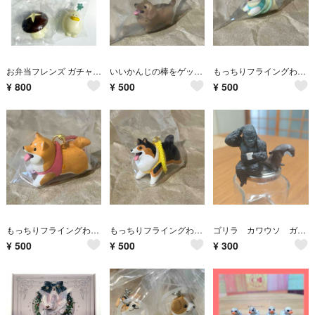
お弁当フレンズ ガチャガチャ 4点セット
いいかんじの棒をゲットした犬 ダックスフンド
もっちりフライングわんこストラップ マルチーズ
¥
800
¥
500
¥
500
もっちりフライングわんこストラップ 芝犬
もっちりフライングわんこストラップ シェルティー
ゴリラ カワウソ ガチャ
¥
500
¥
500
¥
300