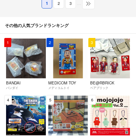
1
2
3
…
その他の人気ブランドランキング
1
2
3
BANDAI
MEDICOM TOY
BE@RBRICK
バンダイ
メディコムトイ
ベアブリック
4
5
6