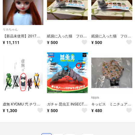
リカちゃん
【新品未使用】2017年度版 日本橋アイコンモデル リカちゃん
紙袋に入った猫 フロッキー３ キジ三毛
紙袋に入った猫 フロッキー３ グレー
¥
11,111
¥
500
¥
500
kippis
虚無 KYOMU 弐 チワワ ガチャガチャ
ガチャ 昆虫王 INSECT KING3 ヘラクレスオオカブト
キッピス ミニチュアチャーム エコバッグ
¥
1,300
¥
500
¥
480