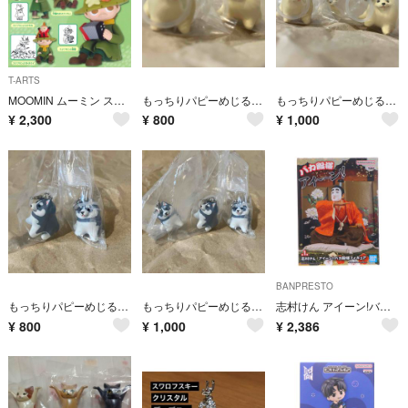
T-ARTS
MOOMIN ムーミン スナフキンいっぱいこれくしょん 全4種 コンプ ガチャ
もっちりパピーめじるしマスコット ポメラニアン2個
もっちりパピーめじるしマスコット ポメラニアン3個
¥
2,300
¥
800
¥
1,000
BANPRESTO
もっちりパピーめじるしマスコット シベリアンハスキー2個
もっちりパピーめじるしマスコット シベリアンハスキー3個
志村けん アイーン!バカ殿様フィギュア プライズ(2814877) バンプレスト
¥
800
¥
1,000
¥
2,386