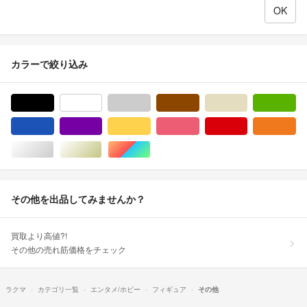
カラーで絞り込み
ブラック/黒色系
ホワイト/白色系
グレー/灰色系
ブラウン/茶色系
ベージュ系
グ
ブルー・ネイビー/青色系
パープル/紫色系
イエロー/黄色系
ピンク/桃色系
レッド/赤色系
オ
シルバー/銀色系
ゴールド/金色系
マルチカラー
その他を出品してみませんか？
買取より高値?!
その他の売れ筋価格をチェック
ラクマ
カテゴリ一覧
エンタメ/ホビー
フィギュア
その他