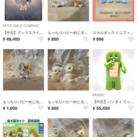
GOOD SMILE COMPANY
【中古】グッドスマイルカンパニー Illustration Revelation 聖夜のベル[10][240010530047]
もっちりパピーめじるしマスコット ボーダーコリー2個
スカルダック ミニフィギュア 4体セット
¥
49,400
¥
800
¥
998
BANDAI
もっちりパピーめじるしマスコット ボーダーコリー3個
もっちりパピーめじるしマスコット シーズー3個
【中古】バンダイ でっかいガチャピン 0118/3000[10][240010452279]
¥
1,000
¥
800
¥
55,450