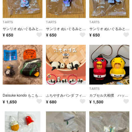
T-ARTS
T-ARTS
T-ARTS
サンリオ ぬいぐるみといっしょ フィギュア2 【ハローキティー】
サンリオ ぬいぐるみといっしょ フィギュア2 【クロミ】
サンリオ ぬいぐるみといっしょ フィギュア2 【シナモンロール】
¥
650
¥
650
¥
650
T-ARTS
Daisuke kondo もこもこポーチ フィギュア ペンギン ポーチ
ふちやすみパンダ フィギュア カプセルトイ ガチャガチャ
カプセル大相撲 ハッキョイ！ ひよの山コスチュームマスコット 高安×赤鷲 芝田山親方（シークレット）
¥
1,650
¥
680
¥
1,500