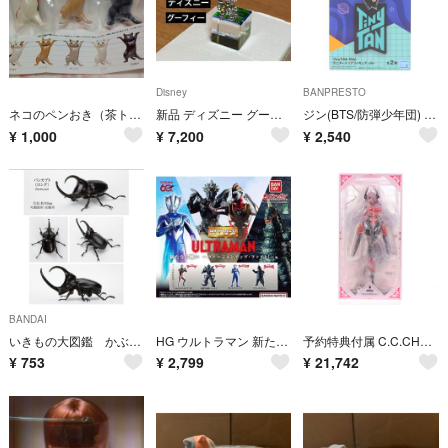
Disney
BANPRESTO
ネコのペンおき（茶トラのバンザイポーズなど３個）
新品 ディズニー グーフィーシルバーキューブ ミニ スワロフスキークリスタル
ジン(BTS/防弾少年団) A(通常カラー) TinyTAN(タイニータン) DNA モニタートップフィギュア-Jin- プライズ(2825291) バンプレスト
¥
1,000
¥
7,200
¥
2,540
BANDAI
いきもの大図鑑 かぶとむし09 パンカブト（ロング） 昆虫フィギュア バンダイ
HG ウルトラマン 新たなる戦い ヴァージョンアップ・ファイト! 編 全4種
予約特典付属 C.C.CHALCOSOMA(コーカサスオオカブト) 1/7 完成品 フィギュア HOWLING STAR(ハウリングスター)
¥
753
¥
2,799
¥
21,742