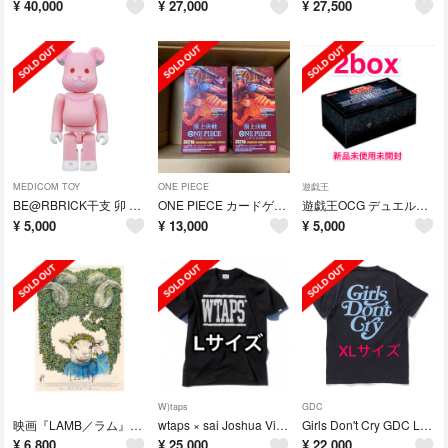
¥
40,000
¥
27,000
¥
27,500
MEDICOM TOY
ONE PIECE
遊戯王
BE@RBRICK干支 卯 100％
ONE PIECE カードゲーム 2BOX 頂上決戦
遊戯王OCG デュエルモンスターズ SECRET UTILITY BOX 新品
¥
5,000
¥
13,000
¥
5,000
W)taps
GDC
映画『LAMB／ラム』ヒグチユウコ×大島依提亜オルタナティブポスター
wtaps × sai Joshua Vides TEE Lサイズ
Girls Don't Cry GDC LOGO TEE WASHEDBLACK
¥
6,800
¥
25,000
¥
22,000