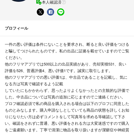
本人確認済
プロフィール
一件の悪い評価は条件にないことを要求され、断ると良い評価をつける
と騙してつけられたものです。私の出品に証拠を載せていますのでご覧
ください。
他のフリマアプリでは500以上の出品実績があり、売却実積531、良い
評価を526、普通評価4、悪い評価1です。誠実に取引します。
他のフリマアプリでの悪い評価1は、中古品であることを記載し、気に
なる方は写真で確認するよう記載
していたにもかかわらず、思ったよりよくなかったとの主観的な評価で
した。中古品については写真の追加に応じますのでご連絡ください。
プロフ確認必須で私の商品を購入される場合は以下のプロフに同意した
ものとみなします。購入申請なしとしていても商品の状態を詳しくお知
りになりたい方は必ずコメントをして写真等を求める等確認して下さ
い。確認をされずに普通、悪い評価をされる方は大変迷惑ですので購入
をご遠慮願います。丁寧で清潔に物品を取り扱いますが潔癖症や神経質