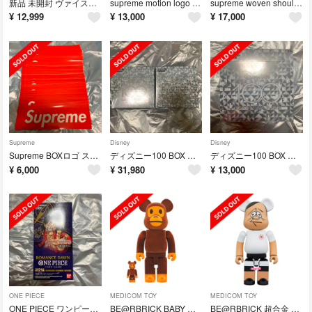
新品 未開封 ヴァイスシュヴァルツ Disney100 正規シュリンク付1BOX
supreme motion logo tee peach
supreme woven shoulder bag black
¥
12,999
¥
13,000
¥
17,000
Supreme
Disney
Disney
Supreme BOXロゴ ステッカー 100枚セット
ディズニー100 BOX シュリンク付き 2BOX ヴァイスシュヴァルツ
ディズニー100 BOX シュリンク付き ヴァイスシュヴァルツ
¥
6,000
¥
31,980
¥
13,000
ONE PIECE
MEDICOM TOY
MEDICOM TOY
ONE PIECE ワンピース カードゲーム Romance Dawn Box
BE@RBRICK BABY MILO Flocky Ver. 100 &400
BE@RBRICK 超合金 YUSUKE HANAI