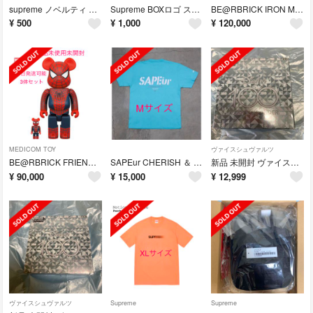
supreme ノベルティ ポンチョ
Supreme BOXロゴ ステッカー 10枚セット
BE@RBRICK IRON MAN MARK II 100％ & 400％
¥
500
¥
1,000
¥
120,000
MEDICOM TOY
ヴァイスシュヴァルツ
BE@RBRICK FRIENDLY SPIDER-MAN 100％&400％
SAPEur CHERISH ＆ COミントTシャツ
新品 未開封 ヴァイスシュヴァルツ Disney100 正規シュリンク付1BOX
¥
90,000
¥
15,000
¥
12,999
ヴァイスシュヴァルツ
Supreme
Supreme