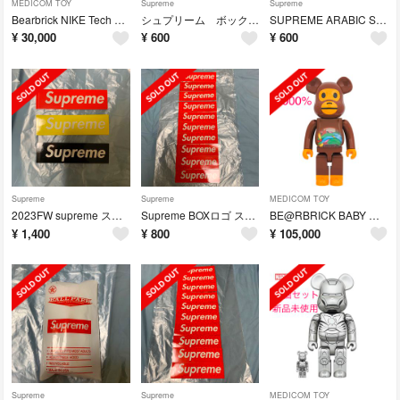
MEDICOM TOY
Supreme
Supreme
Bearbrick NIKE Tech Fleece N98 100％ 400%
シュプリーム ボックスロゴ ステッカー
SUPREME ARABIC STICKER
¥
30,000
¥
600
¥
600
Supreme
Supreme
MEDICOM TOY
2023FW supreme ステッカー ミニボックスロゴ ３枚セット
Supreme BOXロゴ ステッカー 10枚セット
BE@RBRICK BABY MILO(R) AND BANANA 1000％
¥
1,400
¥
800
¥
105,000
Supreme
Supreme
MEDICOM TOY