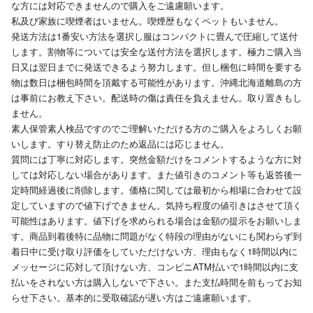
な方には対応できませんので購入をご遠慮願います。
私及び家族に喫煙者はいません。喫煙歴もなくペットもいません。
発送方法は1番安い方法を選択し服はコンパクトに畳んで圧縮して送付
します。割物等については安全な送付方法を選択します。極力ご購入当
日又は翌日までに発送できるよう努力します。但し梱包に時間を要する
物は数日は梱包時間を頂戴する可能性があります。沖縄北海道離島の方
は事前にお教え下さい。配送時の傷は責任を負えません。取り置きもし
ません。
素人保管素人検品ですのでご理解いただける方のご購入をよろしくお願
いします。すり替え防止のため返品には応じません。
質問には丁寧に対応します。突然金額だけをコメントするような方に対
しては対応しない場合があります。また値引きのコメント等も返答後一
定時間経過後に削除します。価格に関しては最初から相場に合わせて設
定していますので値下げできません。気持ち程度の値引きはさせて頂く
可能性はあります。値下げを求められる場合は金額の提示をお願いしま
す。商品到着後特に品物に問題がなく特段の理由がないにも関わらず到
着日中に受け取り評価をしていただけない方、理由もなく1時間以内に
メッセージに応対して頂けない方、コンビニATM払いで1時間以内に支
払いをされない方は購入しないで下さい。また支払時間を前もってお知
らせ下さい。基本的に受取確認が遅い方はご遠慮願います。