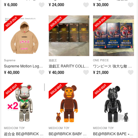
¥
6,000
¥
24,000
¥
30,000
Supreme
遊戯王
ONE PIECE
Supreme Motion Logo Hooded Sweatshirt
遊戯王 RARITY COLLECTION - QUARTER CENTURY
ワンピース 強大な敵 3box 新品 未開封 テープ付き ONE PIECE
¥
40,000
¥
40,000
¥
21,000
MEDICOM TOY
MEDICOM TOY
MEDICOM TOY
超合金 BE@RBRICK 招き猫 銀メッキ弐 2体
BE@RBRICK BABY MILO Flocky Ver. 100 &400
BE@RBRICK BAPE × NEIGHBORHOOD 100% 400%