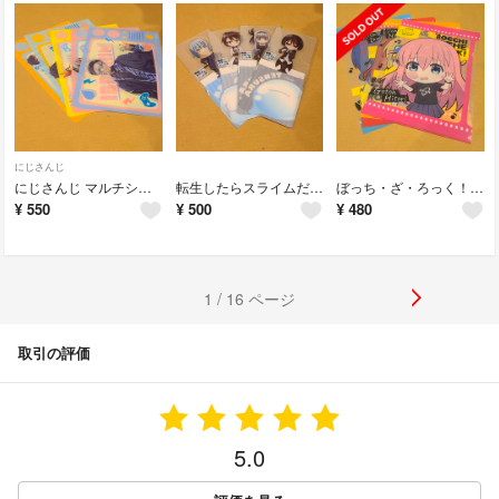
にじさんじ
にじさんじ マルチシート 5枚
転生したらスライムだった件 ポップアップコースター 4個
ぼっち・ざ・ろっく！ クリアファイル 4枚
¥
550
¥
500
¥
480
1 / 16 ページ
取引の評価
5.0