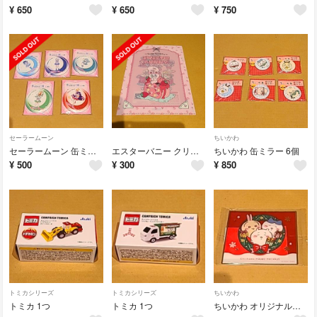
¥
650
¥
650
¥
750
セーラームーン
ちいかわ
セーラームーン 缶ミラー5個
エスターバニー クリアファイル5枚
ちいかわ 缶ミラー 6個
¥
500
¥
300
¥
850
トミカシリーズ
トミカシリーズ
ちいかわ
トミカ 1つ
トミカ 1つ
ちいかわ オリジナルクリア色紙1枚