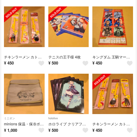
チキンラーメン カトラリー3種類
テニスの王子様 4枚
キングダム 王騎マーカー 1つ
¥
450
¥
500
¥
450
ミニオン
hololive
minions 保温・保冷ポーチ セット
ホロライブ クリアファイル4枚
チキンラーメン カトラリー 3種セット
¥
1,000
¥
500
¥
450