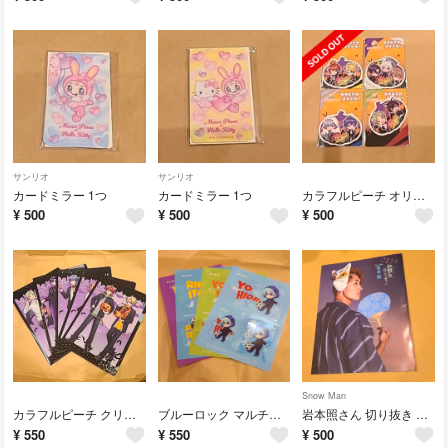
サンリオ
サンリオ
カードミラー 1つ
カードミラー 1つ
カラフルピーチ オリジナルステッカー4枚
¥
500
¥
500
¥
500
Snow Man
カラフルピーチ クリアファイル5枚
ブルーロック マルチシート4枚
岩本照さん 切り抜き 特大ピンナップ
¥
550
¥
550
¥
500