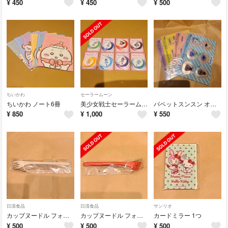
¥
450
¥
450
¥
500
ちいかわ
セーラームーン
ちいかわ ノート6冊
美少女戦士セーラームーン 缶ミラー8個
パペットスンスン オリジナルブックマーカー4枚
¥
850
¥
1,000
¥
550
日清食品
日清食品
サンリオ
カップヌードル フォーク1つ
カップヌードル フォーク 1つ
カードミラー 1つ
¥
500
¥
500
¥
500