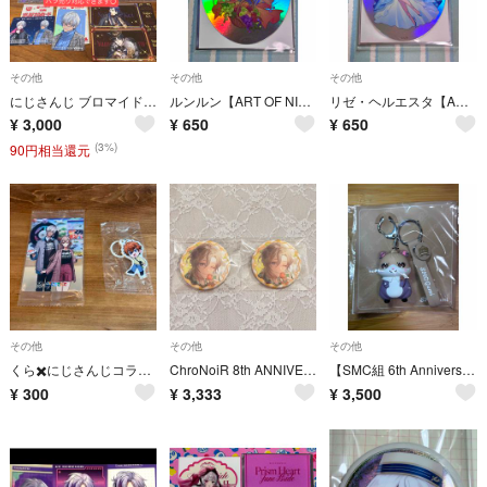
その他
その他
その他
にじさんじ ブロマイド アクリル チケット風 カード
ルンルン【ART OF NIJISANJI】オフィシャルショップ特典ステッカー
リゼ・ヘルエスタ【ART OF NIJISANJI】オフィシャルショップ特典ステッカー
¥
3,000
¥
650
¥
650
(3%)
90円相当還元
その他
その他
その他
くら✖️にじさんじコラボ⭐️トレカ&アンプレラホルダー
ChroNoiR 8th ANNIVERSARY 8周年 叶 缶バッジ
【SMC組 6th Anniversary】ラバーキーホルダー加賀美ハヤト
¥
300
¥
3,333
¥
3,500