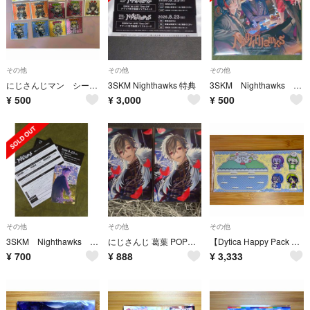
その他
その他
その他
にじさんじマン シール 14枚セット
3SKM Nighthawks 特典
3SKM Nighthawks 特典のみ
¥
500
¥
3,000
¥
500
その他
その他
その他
3SKM Nighthawks 応募券
にじさんじ 葛葉 POPUP フォトカード
【Dytica Happy Pack 2025】アクリルジオラマ
¥
700
¥
888
¥
3,333