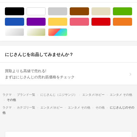
ブラック/黒色系
ホワイト/白色系
グレー/灰色系
ブラウン/茶色系
ベージュ系
グ
ブルー・ネイビー/青色系
パープル/紫色系
イエロー/黄色系
ピンク/桃色系
レッド/赤色系
オ
シルバー/銀色系
ゴールド/金色系
マルチカラー
にじさんじを出品してみませんか？
買取よりも高値で売れる!
まずはにじさんじの売れ筋価格をチェック
ラクマ
ブランド一覧
にじさんじ（ニジサンジ）
エンタメ/ホビー
エンタメ その他
その他
ラクマ
カテゴリ一覧
エンタメ/ホビー
エンタメ その他
その他
にじさんじのその
他