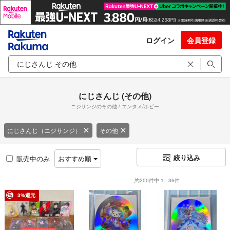
ログイン
会員登録
にじさんじ (その他)
ニジサンジのその他 / エンタメ/ホビー
にじさんじ（ニジサンジ）
その他
絞り込み
販売中のみ
おすすめ順
約200件中 1 - 36件
3%還元