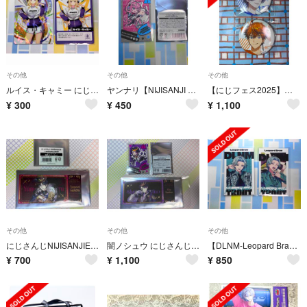
その他
その他
その他
ルイス・キャミー にじさんじフェス2026 コレクションカードDパック
ヤンナリ【NIJISANJI Buddy Mode Type】チェキ風カード
【にじフェス2025】クラスTシャツランダム缶バッジ 北見遊征＋榊ネス
¥
300
¥
450
¥
1,100
その他
その他
その他
にじさんじNIJISANJIEN×アニメイトカフェ 箔押しチケットカード 夢追翔
闇ノシュウ にじさんじチケットカード＋チェキ風カード
【DLNM-Leopard Braw-】ランダムチェキ風カード 渚トラウト
¥
700
¥
1,100
¥
850