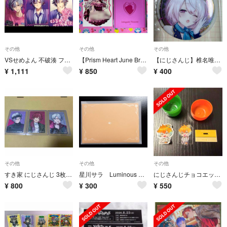
その他
その他
その他
VSせめよん 不破湊 フォト風カード②
【Prism Heart June Bride】特典カード 石神のぞみ
【にじさんじ】椎名唯華【缶バッジ】
¥
1,111
¥
850
¥
400
その他
その他
その他
すき家 にじさんじ 3枚セット
星川サラ Luminous Marriag OS特典
にじさんじチョコエッグ＋2弾 宇佐美リト アクリルスタンド シール アクスタ
¥
800
¥
300
¥
550