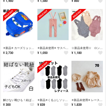
¥
1,460
¥
1,580
¥
860
✳︎新品✳︎ カーズリュック キャラクター リュック 男の子 子供 リュック
✳︎新品未使用✳︎ サスペンダーパンツ サスペンダータイツ 女の子 80春
☆新品未使用☆ ロンパース オーバーオール くすみピンク 春夏 70
¥
2,730
¥
1,050
¥
1,180
解けない靴ひも！結ばない靴ひも！ 子ども スポーツ 白
✳︎新品✳︎くるぶしソックス くるぶし靴下 まとめ売り 10足 23〜25cm
✳︎新品未使用✳︎ レースロンパース ベビー服 女の子 70 春
¥
300
¥
839
¥
1,839