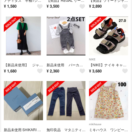
アディダス 半袖Tシャツ キッズ エッセンシャルズ 3ストライプス 130
【美品】REGAL リーガル パンプス ローファー 黒 ヒール 22.5cm
【美品】ツィードジャケット 入園式 卒園式 入学式 卒業式 9号 Mサイズ
¥
1,580
¥
3,500
¥
2,890
NIKE
【新品未使用】 ジャンパースカート タイトスカート フリーサイズ
新品未使用 パーカー オーバーオール 2点セット 100
【NIKE】ナイキ キャニオン メンズサンダルCANYON SANDAL27cm
¥
1,680
¥
2,360
¥
3,680
mikihouse
新品未使用 SHIKARI 洗顔パック リフィル 2個セット
無印良品 マタニティパンツセット マタニティパンツ 黒 青 Mサイズ
ミキハウス ワンピース 夏 100サイズ ベージュ