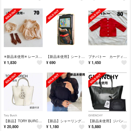
✳︎新品未使用✳︎ レースロンパース ベビー服 女の子 70 春
【新品未使用】シートバックポケット 後部座席収納 車用収納
プチバトー カーディガン ジャケット 80 女の子 春 秋
¥
1,830
¥
690
¥
1,450
Tory Burch
GIVENCHY
【新品】TORY BURCH トリーバーチ バッグ ミラーミニバケット
【新品】シャーリングシフォンブラウス ハイネック シアーシャツ 黒
【新品未使用】ジバンシー ノベルティトートバッグ ビジネスバッグ A4サイズ 黒
¥
20,800
¥
1,180
¥
5,880