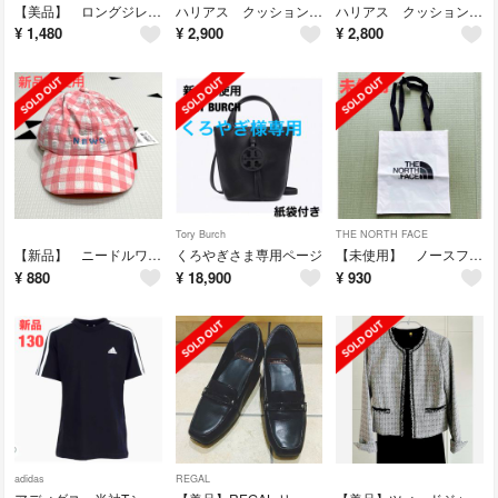
【美品】 ロングジレ S 黒 ブラック
ハリアス クッションファンデーション レフィル ベージュ
ハリアス クッションファンデーション レフィル ベージュ
¥
1,480
¥
2,900
¥
2,800
Tory Burch
THE NORTH FACE
【新品】 ニードルワークス キャップ 帽子 Mサイズ 54-56cm
くろやぎさま専用ページ
【未使用】 ノースフェイス ショッパー ショップ袋 ショップバッグ
¥
880
¥
18,900
¥
930
adidas
REGAL