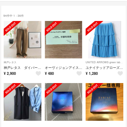
94件中 1 - 36件
神戸レタス
UNITED ARROWS green label relaxing
神戸レタス ダイバー素材ワイドカーブパンツ カーキ エクストラプチM
オーヴィジョンアイスアリーナ福岡 半額券利用券
ユナイテッドアローズ グリーンレーベルリラクシング プリーツ ティアードスカート
¥
2,900
¥
480
¥
1,280