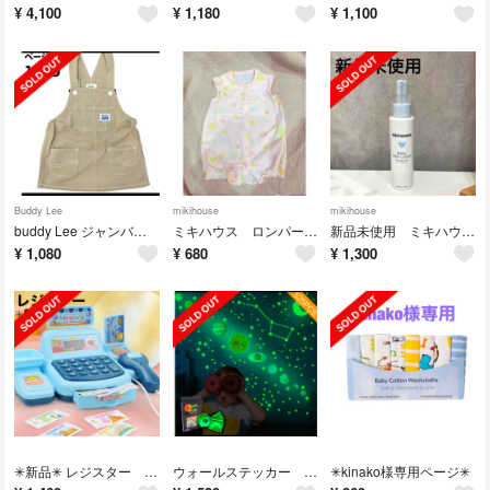
¥
4,100
¥
1,180
¥
1,100
Buddy Lee
mikihouse
mikihouse
buddy Lee ジャンバースカート オーバーオール 100サイズ
ミキハウス ロンパース 前ボタン 夏 70
新品未使用 ミキハウス ベビー 新生児 ミルクローション
¥
1,080
¥
680
¥
1,300
✳︎新品✳︎ レジスター おもちゃ お店屋さんごっこ 子供おもちゃ 知育玩具
ウォールステッカー ベビーおもちゃ 宇宙 太陽系 勉強 おしゃれ インテリア
✳︎kinako様専用ページ✳︎