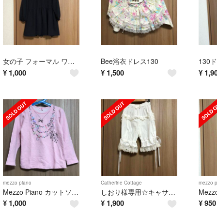
女の子 フォーマル ワンピース 紺 130
Bee浴衣ドレス130
¥
1,000
¥
1,500
¥
1,9
mezzo piano
Catherine Cottage
mezzo p
Mezzo Piano カットソー130
しおり様専用☆キャサリンコテージ ドロワーズS
¥
1,000
¥
1,900
¥
950