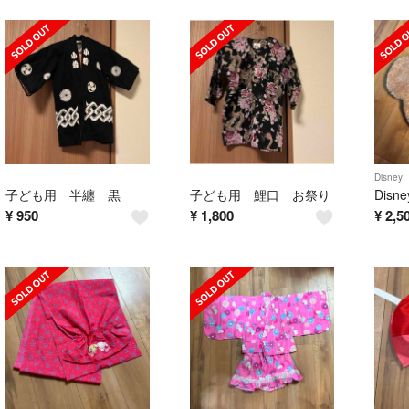
Disney
子ども用 半纏 黒
子ども用 鯉口 お祭り
¥
950
¥
1,800
¥
2,5