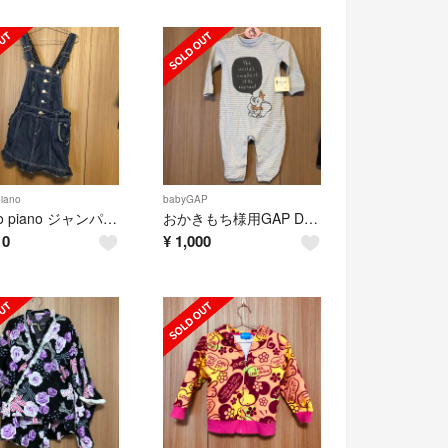
iano
babyGAP
mezzo piano ジャンパースカートS 140
おかきもち様用GAP Disneyコラボ ダンボ ベビー服70
10
¥
1,000