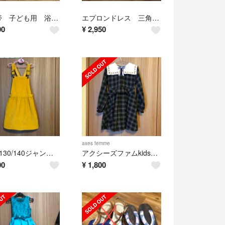
作り帯 子ども用 浴衣にぴったり
エプロンドレス 三角巾、巾着付き
00
¥
2,950
axes femme
H＆M130/140ジャンパースカート(エイチアンドエム)
アクシーズファムkids140ワンピース
00
¥
1,800