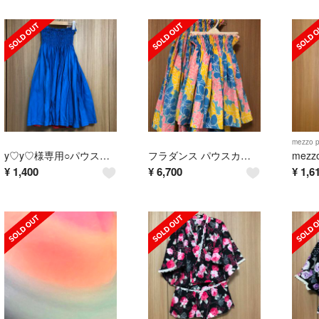
mezzo p
y♡y♡様専用○パウスカート 67cm リバーシブル
フラダンス パウスカート 親子ペア
¥
1,400
¥
6,700
¥
1,6