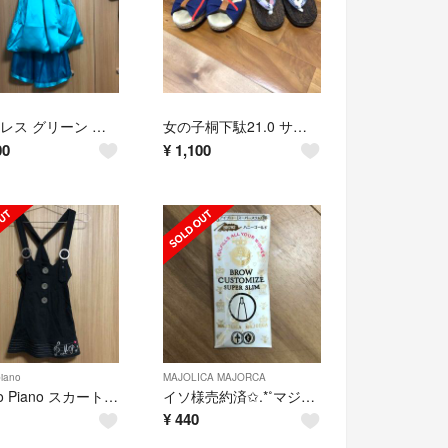
130ドレス グリーン 発表会や冠婚葬祭に☆
女の子桐下駄21.0 サンダル付きません。
00
¥
1,100
iano
MAJOLICA MAJORCA
Mezzo Piano スカート140
イソ様売約済✩.*˚マジョリカマジョルカ アイブロー
¥
440