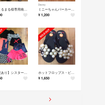
Disney
ちぃまるまる様専用南明奈プロデュース浴衣ドレス サイズフリー
ミニーちゃんパーカー110
00
¥
1,200
【変更あり】シスタージェニー２着含 130女児服まとめ売り！
ホットフロップス・ビーチサンダル
50
¥
1,650