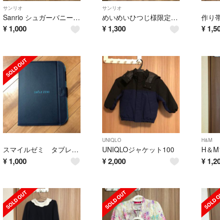
サンリオ
サンリオ
Sanrio シュガーバニーズ しろうさくろうさ 兵児帯
めいめいひつじ様限定 Sanrio ハローキティ 浴衣ドレス 甚平
¥
1,000
¥
1,300
¥
1,5
UNIQLO
H&M
スマイルゼミ タブレットケース 青
UNIQLOジャケット100
¥
1,000
¥
2,000
¥
1,2