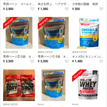
専用ページ ゴールドジム Tシャツ
幸せを呼ぶ ヘアデザイニング入門
小学館の図鑑 地球
¥
2,900
¥
1,980
¥
500
健康体力研究所
健康体力研究所
健康体力研究所
専用ページ② 5袋 オメガ3ビタミンイン(120粒入)
専用ページ① 5袋 オメガ3ビタミンイン(120粒入)
オメガ3ビタミンイン(120粒入)
¥
3,500
¥
3,500
¥
1,480
健康体力研究所
Kentai
Kentai