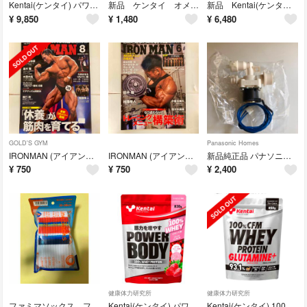
Kentai(ケンタイ) パワーボディ100％ホエイプロテイン ストロベリー風味
新品 ケンタイ オメガ3 1袋 １２０カプセル入り
新品 Kentai(ケンタイ) 100％CFM ホエイプロテイン グルタミン
¥
9,850
¥
1,480
¥
6,480
GOLD'S GYM
Panasonic Homes
IRONMAN (アイアンマン) 2026年 08月号 [雑誌]
IRONMAN (アイアンマン) 2026年 06月号 [雑誌]
新品純正品 パナソニック 温水便座用 止水電磁弁 DL530B-QKCS0
¥
750
¥
750
¥
2,400
健康体力研究所
健康体力研究所
ファミマソックス フジロック限定カラー
Kentai(ケンタイ) パワーボディ 100％ホエイプロテイン ストロベリー風
Kentai(ケンタイ) 100％CFM ホエイプロテイン グルタミン プレーン