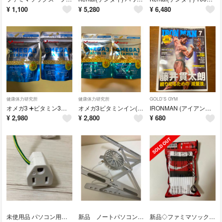
¥
1,100
¥
5,280
¥
6,480
健康体力研究所
健康体力研究所
GOLD'S GYM
オメガ3 ➕ビタミン3種 2袋セット
オメガ3ビタミンイン(120粒入) 2袋セット
IRONMAN (アイアンマン) 2026年 07月号 [雑誌]
¥
2,980
¥
2,800
¥
680
未使用品 パソコン用コンセント 3ピン→2ピン変換
新品 ノートパソコンスタンド 折りたたみ式 冷却ファン付き シルバー
新品◇ファミマソックス◇コカ・コーラ ラインソックス ホワイト25〜28cm