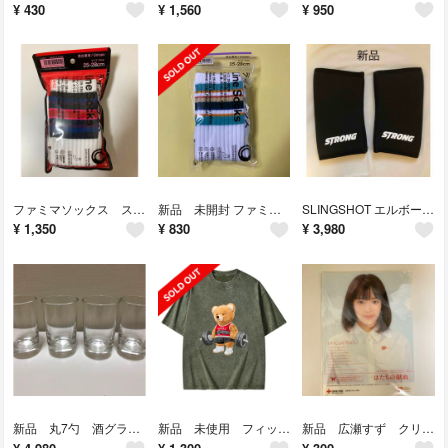
¥
430
¥
1,560
¥
950
ファミマソックス ストレンジャーシングス ラインソックス 新品
新品 未開封 ファミマソックス 限定カラー 25cm〜28cm
SLINGSHOT エルボースリーブ Lサイズ
¥
1,350
¥
830
¥
3,980
新品 丸7勺 酒グラス 8個セット 日本酒
新品 未使用 フィットネス テディベア Lサイズ
新品 広瀬すず クリアケース 日本赤十字社 非売品