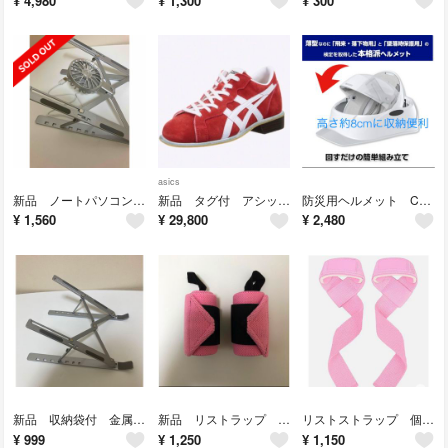
¥
4,980
¥
1,300
¥
300
asics
新品 ノートパソコン スタンド 冷却ファン付き
新品 タグ付 アシックス ウエイトリフティングシューズ“727"
防災用ヘルメット Crubo（クルボ）折りたたみヘルメット ホワイト
¥
1,560
¥
29,800
¥
2,480
新品 収納袋付 金属製 ノートパソコンスタンド 折りたたみ式 シルバー
新品 リストラップ 女性用 ピンク
リストストラップ 個数限定カラー「ピンク」
¥
999
¥
1,250
¥
1,150