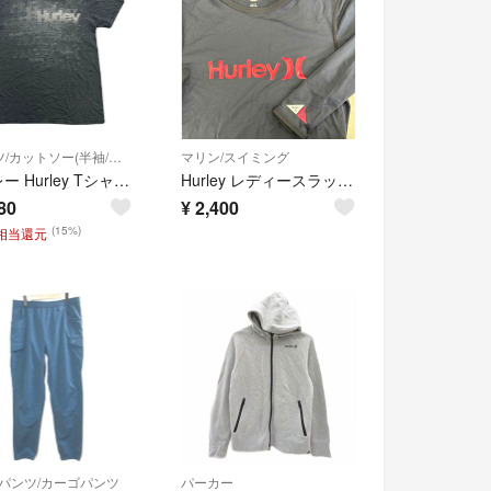
Tシャツ/カットソー(半袖/袖なし)
マリン/スイミング
ハーレー Hurley Tシャツ 半袖 メンズ M ダークグレー 霜降り 総柄 ポリコットン ロゴプリント サーフ ストリート
Hurley レディースラッシュガード
80
¥
2,400
(15%)
円相当還元
パンツ/カーゴパンツ
パーカー