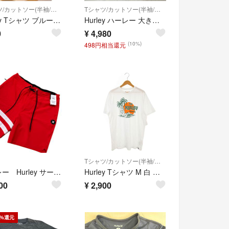
Tシャツ/カットソー(半袖/袖なし)
Tシャツ/カットソー(半袖/袖なし)
Hurley Tシャツ ブルー メンズ
Hurley ハーレー 大きいサイズ ロゴ プリント グラデーション 杢調 リブ クルーネック 半袖 Tシャツ US古着 XL
0
¥
4,980
(10%)
498円相当還元
Tシャツ/カットソー(半袖/袖なし)
ハーレー Hurley サーフパンツ 海パン 水着 メンズ ボードショーツ 新品
Hurley Tシャツ M 白 ホワイト プリント ハワイアン ヤシの木
00
¥
2,900
5%還元