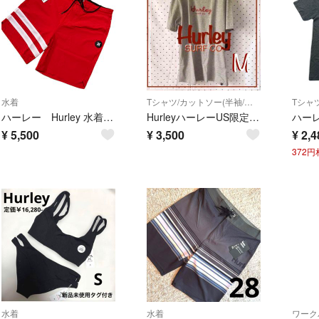
水着
Tシャツ/カットソー(半袖/袖なし)
ハーレー Hurley 水着 海パン サーフパンツ ボードショーツ 海パン28
HurleyハーレーUS限定サーフlogoNIKEドライフィットコラボTシャツM
¥
5,500
¥
3,500
¥
2,4
372
水着
水着
ワーク