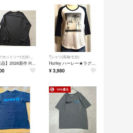
Tシャツ/カットソー(七分/長袖)
Tシャツ(長袖/七分)
【新古品】2026新作 Hurley ハーレー ラッシュガード 長袖 ロンT L ブラック
Hurley ハーレー★ラグランTシャツ 七分袖 パームツリープリント 綿100% モノトーン M
00
¥
3,980
10%還元