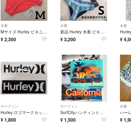
水着
水着
水着
Mサイズ Hurley ビキニ ボトムス ショーツ ピンク 新品未使用タグ付き
新品 Hurley 水着 ビキニ上下セット ストライプ ブルー×ブラック
¥
2,300
¥
3,200
¥
4,5
サーフィン
サーフィン
水着
Hurley ロゴマークカッティングステッカーセット 人気商品
SurfCityハンティントンビーチUS限定激レアnewウッドヴァンステッカー
¥
1,800
¥
1,500
¥
1,9