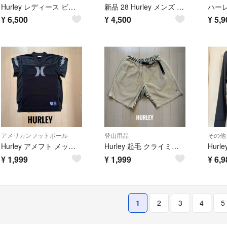
Hurley レディース ビキニ 上下セット Sサイズ 黒 新品未使用タグ付き
新品 28 Hurley メンズ ハーレー 水着 サーフパンツ 黒 ボーダー
¥
6,500
¥
4,500
¥
5,9
アメリカンフットボール
登山用品
その他
Hurley アメフト メッシュ カットオフ シャツ
Hurley 起毛 クライミング ショーツ サイズ S
¥
1,999
¥
1,999
¥
6,9
1
2
3
4
5