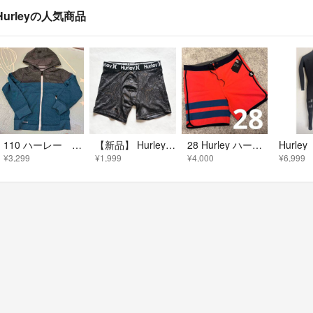
Hurleyの人気商品
110 ハーレー Hurley緑パーカー ジャージ アウター ナイキ baiya
【新品】 Hurley ハーレー ボクサー サーフィン 水着 インナー パンツ
28 Hurley ハーレー ファントム 水着 Sサイズ メンズ 新品未使用
¥3,299
¥1,999
¥4,000
¥6,999