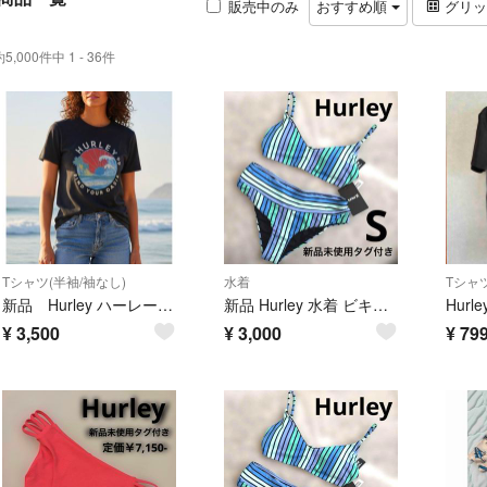
販売中のみ
おすすめ順
グリ
約5,000件中 1 - 36件
Tシャツ(半袖/袖なし)
水着
新品 Hurley ハーレー レディース ロゴ Tシャツ
新品 Hurley 水着 ビキニ上下セット ストライプ ブルー×ブラック
¥
3,500
¥
3,000
¥
79