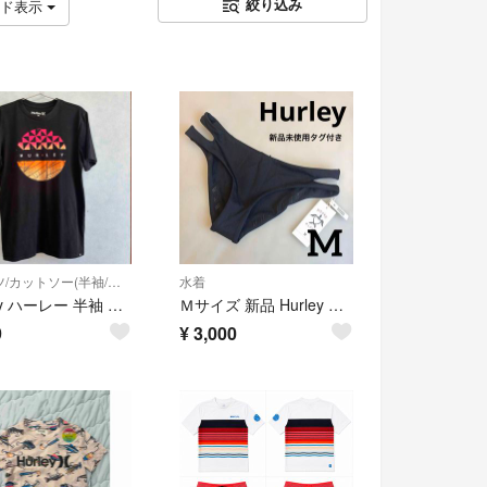
絞り込み
ッド表示
Tシャツ/カットソー(半袖/袖なし)
水着
Hurley ハーレー 半袖 Tシャツ 黒 ブラック S サーフ グラフィック
Ｍサイズ 新品 Hurley レディース ビキニ ボトムス ショーツ 黒
9
¥
3,000