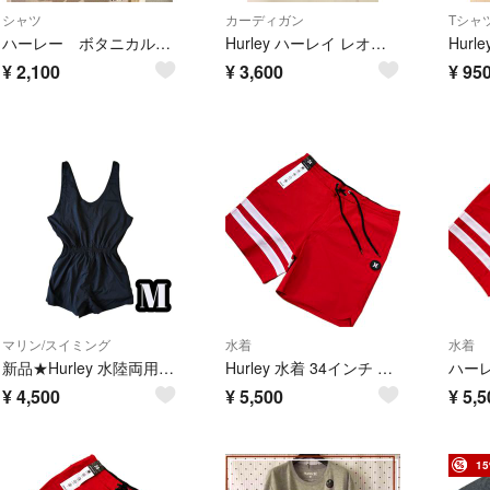
シャツ
カーディガン
ハーレー ボタニカル柄 アロハシャツ サイズM 黒
Hurley ハーレイ レオパード カーディガン サイズ: S メンズ トップス
¥
2,100
¥
3,600
¥
95
マリン/スイミング
水着
水着
新品★Hurley 水陸両用タンクロンパ (M)
Hurley 水着 34インチ ビーチウエア ハーレー海パン メンズ水着 新品
¥
4,500
¥
5,500
¥
5,5
1