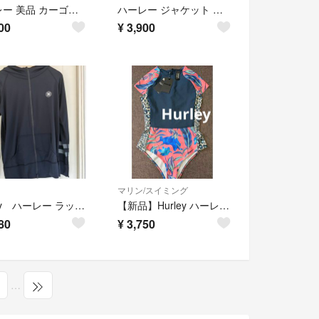
ハーレー 美品 カーゴジョガーパンツ スポーツウエア ロゴ ウエストゴム L
ハーレー ジャケット パーカー ミドル丈 スウェット M ダブルジップ 裏起毛
00
¥
3,900
マリン/スイミング
Hurley ハーレー ラッシュガード ジップパーカー UVパーカー ブラック 黒 長袖 メンズ フード ロゴ スポーツ 水着
【新品】Hurley ハーレー サーフスーツ ワンピース 水着 ラッシュガード
80
¥
3,750
…