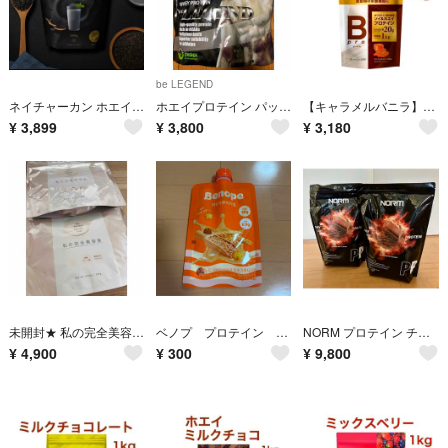
be LEGEND
ネイチャーカン ホエイプロテイン 黒ゴマラテ
ホエイプロテイン パッションフルーツ風味 700g
【キャラメルバニラ】チョコザップ Bpro プロテイン 1kg ホエイ ソイ
¥
3,899
¥
3,800
¥
3,180
未開封★ 私の完全美容食 黒糖プレーン味 国産大豆プロテイン 280g×2パック
ベノプ プロテイン 新品 パウチ パウチタイプ
NORM プロテイン チョコレート 1750g×2袋
¥
4,900
¥
300
¥
9,800