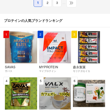
1
2
3
…
プロテインの人気ブランドランキング
1
2
3
SAVAS
MYPROTEIN
森永製菓
ザバス
マイプロテイン
モリナガセイカ
4
5
6