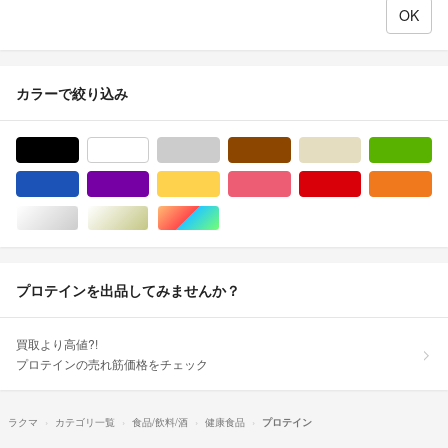
カラーで絞り込み
ブラック/黒色系
ホワイト/白色系
グレー/灰色系
ブラウン/茶色系
ベージュ系
グ
ブルー・ネイビー/青色系
パープル/紫色系
イエロー/黄色系
ピンク/桃色系
レッド/赤色系
オ
シルバー/銀色系
ゴールド/金色系
マルチカラー
プロテインを出品してみませんか？
買取より高値?!
プロテインの売れ筋価格をチェック
ラクマ
カテゴリ一覧
食品/飲料/酒
健康食品
プロテイン