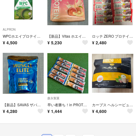
ALPRON
WPCホエイプロテイン チョコチップ入り 抹茶風味 900g
【新品】Vitas ホエイプロテイン ピーチヨーグルト風味 700g
ロッテ ZERO プロテイン15g チョコレートバー 12本
¥
4,500
¥
5,230
¥
2,480
森永製菓
【新品】SAVAS ザバス マッスルエリート ヨーグルト味 900g
早い者勝ち！in PROTEINBAR 10本セット ウエハーバニラ ヨーグルト
カーブス ヘルシービューティ きな粉ラテ味
¥
4,280
¥
1,444
¥
4,600