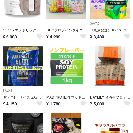
SAVAS
hi0445 エゾボリック ホエイ プロテイン 1kg チョコレート味
DHCプロテインダイエット ライトテイスト 1箱15袋
《東京発送》ザバス ジュニアプロテイン マスカット風味 700g
¥
6,980
¥
4,299
¥
3,480
SAVAS
明治 meiji ザバス SAVAS マッスルエリート バニラ風味 900g
MADPROTEIN マッドプロテイン ソイプロテイン ノンフレーバー 1kg
DAYLILY 台湾茶プロテイン 鉄観音茶
¥
4,150
¥
1,780
¥
5,000