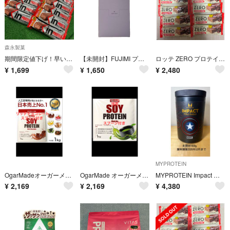
森永製菓
期間限定値下げ！早い者勝ち！in PROTEINBAR12本 ベイクドチョコ
【未開封】FUJIMI プロテイン トロピカルVC風味 10袋
ロッテ ZERO プロテイン15g チョコレートバー 12本
¥
1,699
¥
1,650
¥
2,480
MYPROTEIN
OgarMadeオーガーメイド ソイプロテイン リッチチョコレート1kg 期限2028年4月
OgarMade オーガーメイド ソイプロテイン抹茶1kg1000g 期限2028年4月
MYPROTEIN Impact Whey Isolate MARVEL600g
¥
2,169
¥
2,169
¥
4,380