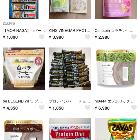
森永製菓
【MORINAGA】inバー プロテイン ウエファーバニラ×5本
KINS VINEGAR PROTEIN レモンライム風味
Collatein コラテン コラーゲンプロテイン ピーチティー味
¥
1,000
¥
3,980
¥
2,980
be LEGEND WPC プロテイン 白バラコーヒー 600g
プロテインバー チョコバナナ味20本
hi0444 エゾボリック ホエイ プロテイン 1kg 宇治抹茶味
¥
4,350
¥
1,850
¥
6,980