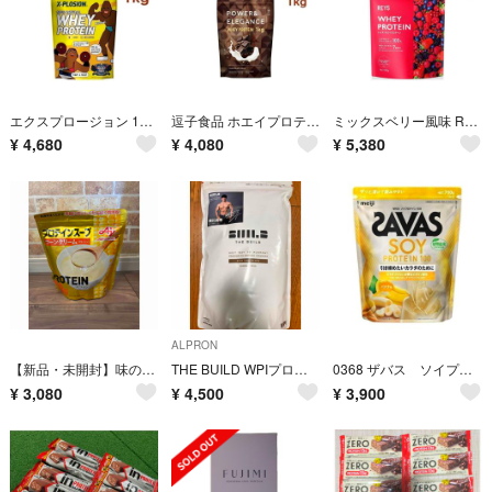
エクスプロージョン 1kg ホエイプロテイン ミルクチョコレート イエロー X-PLOSION エクスプロージョン
逗子食品 ホエイプロテイン POWER&ELEGANCE パワー＆エレガンス 1kg ミルクチョコ味 本格チョコレート
ミックスベリー風味 REYS レイズ ホエイ プロテイン 1kg ミックスベリー風味 国内製造 ビタミン7種配合
¥
4,680
¥
4,080
¥
5,380
ALPRON
【新品・未開封】味の素 プロテインスープ コーンクリーム ポタージュ 600g
THE BUILD WPIプロテイン リッチチョコレート風味 900g
0368 ザバス ソイプロテイン バナナ 700g
¥
3,080
¥
4,500
¥
3,900