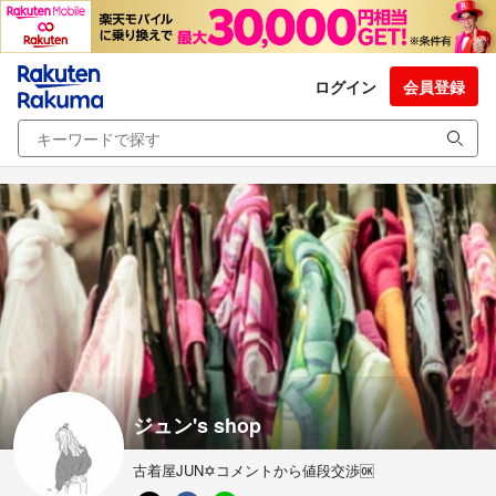
ログイン
会員登録
ジュン's shop
古着屋JUN✡コメントから値段交渉🆗