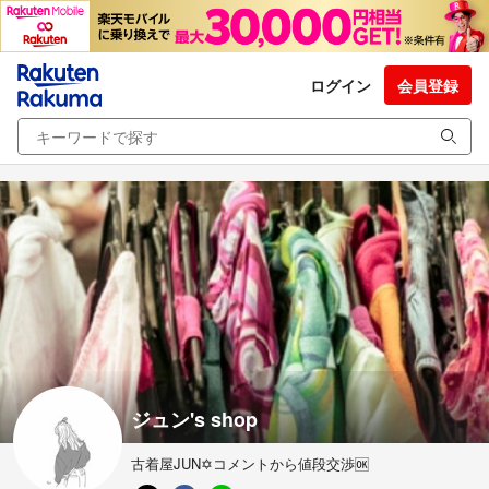
ログイン
会員登録
ジュン's shop
古着屋JUN✡コメントから値段交渉🆗