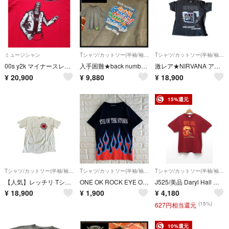
ミュージシャン
Tシャツ/カットソー(半袖/袖なし)
Tシャツ/カットソー(半袖/袖なし)
00s y2k マイナースレット Minor Threat Tシャツ M レッド
入手困難★back number★バックナンバー★2026★ツアー★Grateful YesterdaysTour★バンドtシャツ
激レア★NIRVANA アンプラグド Tシャツ ピグメントダイ バンドT ニルヴァーナ 木村拓哉 金子賢 日本未発売 海外限定
¥
20,900
¥
9,880
¥
18,900
15%還元
Tシャツ/カットソー(半袖/袖なし)
Tシャツ/カットソー(半袖/袖なし)
Tシャツ/カットソー(半袖/袖なし)
【人気】レッチリ Tシャツ 白 両面プリント レッドホットチリペッパーズ オフィシャル 公式 木村拓哉 ウォッシュ加工 海外限定
ONE OK ROCK EYE OF THE STORM Tシャツ M 4484
J525/美品 Daryl Hall ダリルホール 2023 Tシャツ L 赤
¥
18,900
¥
1,900
¥
4,180
(15%)
627円相当還元
10%還元