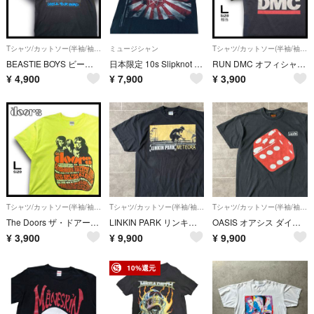
Tシャツ/カットソー(半袖/袖なし)
ミュージシャン
Tシャツ/カットソー(半袖/袖なし)
BEASTIE BOYS ビースティボーイズ Tシャツ USA 古着 Lサイズ ブラック
日本限定 10s Slipknot スリップノット Tシャツ Sサイズ ブラック
RUN DMC オフィシャル Tシャツ ラップT バンドT USA 古着 Lサイズ ブラック
¥
4,900
¥
7,900
¥
3,900
Tシャツ/カットソー(半袖/袖なし)
Tシャツ/カットソー(半袖/袖なし)
Tシャツ/カットソー(半袖/袖なし)
The Doors ザ・ドアーズ Tシャツ バンドT 古着 Lサイズ 蛍光イエロー
LINKIN PARK リンキン・パーク METEORA WORLD TOUR 両面プリント バンドTシャツ ブラック XL
OASIS オアシス ダイス 赤サイコロ プリント フェードバンドTシャツ ブラック L
¥
3,900
¥
9,900
¥
9,900
10%還元