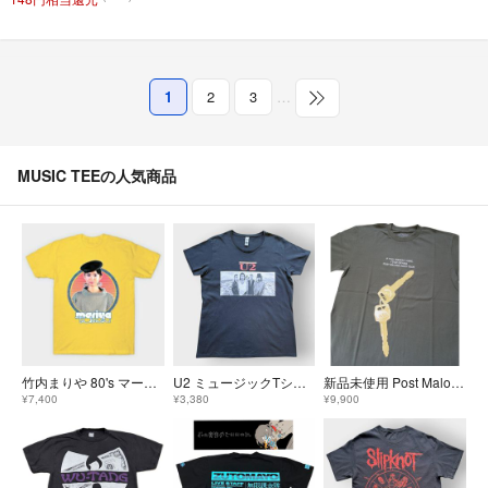
1
2
3
…
MUSIC TEEの人気商品
竹内まりや 80's マージービートTシャツ
U2 ミュージックTシャツ 半袖 フォトプリント ブラック XL GILDAN
新品未使用 Post Malone ポストマローン Tシャツ オリーブ Lサイズ
¥7,400
¥3,380
¥9,900