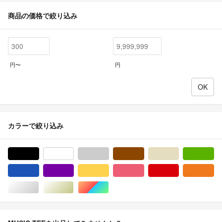
商品の価格で絞り込み
円〜
円
カラーで絞り込み
ブラック/黒色系
ホワイト/白色系
グレー/灰色系
ブラウン/茶色系
ベージュ系
グ
ブルー・ネイビー/青色系
パープル/紫色系
イエロー/黄色系
ピンク/桃色系
レッド/赤色系
オ
シルバー/銀色系
ゴールド/金色系
マルチカラー