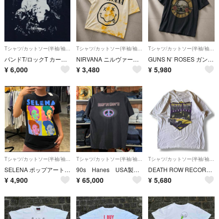
Tシャツ/カットソー(半袖/袖なし)
Tシャツ/カットソー(半袖/袖なし)
Tシャツ/カットソー(半袖/袖なし)
バンドT/ロックT カーカス 真・疫魔交響曲 デスメタルT 未使用 XL
NIRVANA ニルヴァーナ スマイル タイダイ バンドTシャツ L 古着
GUNS N’ ROSES ガンズアンドローゼズ バンドTシャツ 黒 古着
¥
6,000
¥
3,480
¥
5,980
Tシャツ/カットソー(半袖/袖なし)
Tシャツ/カットソー(半袖/袖なし)
Tシャツ/カットソー(半袖/袖なし)
SELENA ポップアート プリント Tシャツ ブラック L
90s Hanes USA製 ハードメタルバンド CUMP'NY MEET'N
DEATH ROW RECORDS ローライダー ヒップホップ Tシャツ L 白
¥
4,900
¥
65,000
¥
5,680