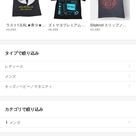
ラスト1点XL★希少★Wu-Tang Clan★CREAM Tシャツ黒★ウータン
ズトマヨプレミアム 限定 ずっと真夜中でいいのに テクノプア スタッフ Tシャツ
Slipknot スリップノット Tシャツ L ブラック 両面プリント バンドT
¥4,690
¥6,999
¥5,580
タイプで絞り込み
レディース
メンズ
キッズ／ベビー／マタニティ
カテゴリで絞り込み
メンズ