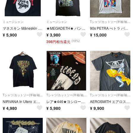
ミュージシャン
ミュージシャン
Tシャツ/カットソー(半袖/袖なし)
マネスキン Måneskin Zitti e Buoni バンド Tシャツ Mサイズ ブラック
★MEGADETH★ バンドTシャツビンテージ
90s PETRA ぺトラ バンドtシャツ/ツアーtシャツ XL ホワイト
¥
5,900
¥
3,980
¥
15,000
(10%)
398円相当還元
Tシャツ/カットソー(半袖/袖なし)
Tシャツ/カットソー(半袖/袖なし)
Tシャツ/カットソー(半袖/袖なし)
NIRVANA In Utero エンジェル バンドT メンズXL
レア★446★ヨシロー★LEGEND★1976-2016★追悼★グラフィック両面プリント★ラップtシャツ★L★ジャパレゲ★レゲエ
AEROSMITH エアロスミス × 空山基 SORAYAMA バンドTシャツ ブラック L
¥
4,980
¥
5,980
¥
9,900