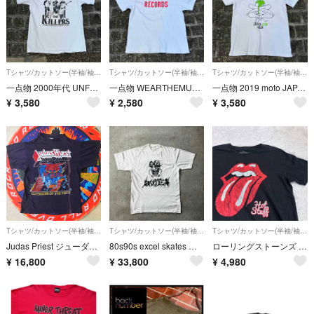
Tシャツ/カットソー(半袖/袖なし)
Tシャツ/カットソー(半袖/袖なし)
Tシャツ/カットソー(半袖/袖なし)
一点物 2000年代 UNFLEDGEDアンフレッジド パロT
一点物 WEARTHEMUSICウェアザミュージックTシャツ
一点物 2019 moto JAPAN JAM ロッキンオンTシャツ
¥
3,580
¥
2,580
¥
3,580
Tシャツ/カットソー(半袖/袖なし)
Tシャツ/カットソー(半袖/袖なし)
Tシャツ/カットソー(半袖/袖なし)
Judas Priest ジューダス・プリースト Tシャツ 80s 当時物
80s90s excel skates バンドtシャツ USA製 ホワイト XL
ローリングストーンズ ホットスタッフ オフィシャルTシャツ L ロックT
¥
16,800
¥
33,800
¥
4,980