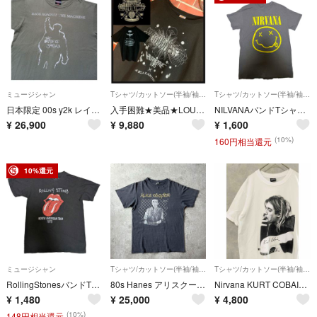
ミュージシャン
Tシャツ/カットソー(半袖/袖なし)
Tシャツ/カットソー(半袖/袖なし)
日本限定 00s y2k レイジアゲインストザマシーン Tシャツ オリーブ XL
入手困難★美品★LOUDNESS★ラウドネス★Hurricane Eyes★Japan Tour★グラフィック★バンドtシャツXL
NILVANAバンドTシャツビンテージ
¥
26,900
¥
9,880
¥
1,600
(10%)
160円相当還元
10%還元
ミュージシャン
Tシャツ/カットソー(半袖/袖なし)
Tシャツ/カットソー(半袖/袖なし)
RollingStonesバンドTシャツビンテージ
80s Hanes アリスクーパー バンドtシャツ USA製 ブラック M
Nirvana KURT COBAINカートコバーン バンドT
¥
1,480
¥
25,000
¥
4,800
(10%)
148円相当還元